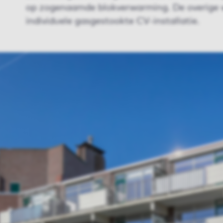
op zogenaamde blokverwarming. De overige
individuele gasgestookte CV-installatie.