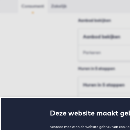
Consument
Zakelijk
Aanbod bekijken
Aanbod bekijken
Parkeren
Huren in 5 stappen
Huren in 5 stappen
Inschrijven en bezichtig
Deze website maakt geb
Voorwaarden en toewij
Vesteda maakt op de website gebruik van cookies