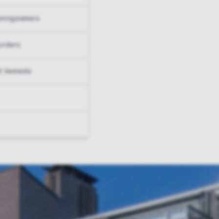
ningzoekers
urders
t Vesteda