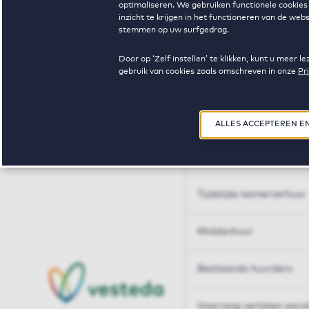
optimaliseren. We gebruiken functionele cookies 
Huren op maat
inzicht te krijgen in het functioneren van de we
stemmen op uw surfgedrag.
Huren op maat
Door op ‘Zelf instellen’ te klikken, kunt u meer
gebruik van cookies zoals omschreven in onze
Pr
Woningdelen
50+
ALLES ACCEPTEREN E
Sleutelberoepen
Tijdelijke kamerverhuur
Middenhuur
Bestaande huurders
Voorrang verlaten soci