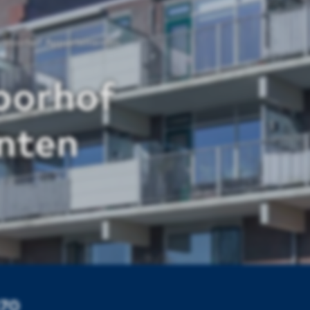
Voorhof Appartementen
oorhof
nten
370