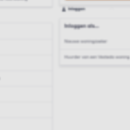
Inloggen
Inloggen als...
Nieuwe woningzoeker
Huurder van een Vesteda woning