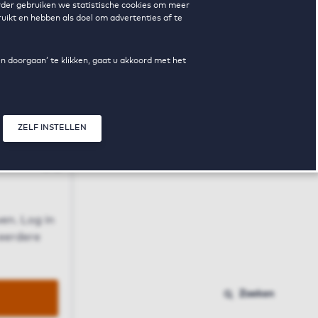
erder gebruiken we statistische cookies om meer
uikt en hebben als doel om advertenties af te
en doorgaan’ te klikken, gaat u akkoord met het
ZELF INSTELLEN
Sluit modal
n
en. Log in
 eerdere
Zoeken