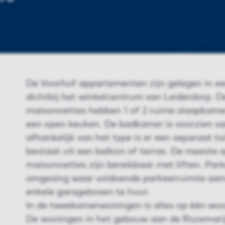
De Voorhof appartementen zijn gelegen in ee
dichtbij het winkelcentrum van Leiderdorp. 
maisonnettes hebben 1 of 2 ruime slaapkam
een open keuken. De badkamer is voorzien va
afhankelijk van het type is er een separaat t
bestaat uit een balkon of terras. De meeste
maisonnettes zijn bereikbaar met liften. Park
omgeving waar voldoende parkeerruimte aanwe
enkele garageboxen te huur.
In de tweekamerwoningen is alles op één woo
De woningen in het gebouw aan de Rozemarij