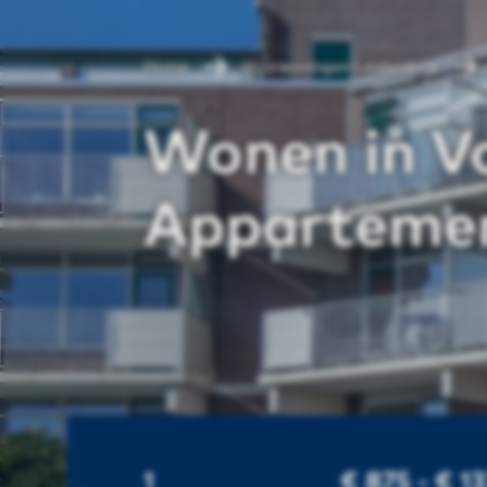
Home
Huurwoningen Leiderdorp
Wonen in V
Apparteme
1
€ 875 - € 1