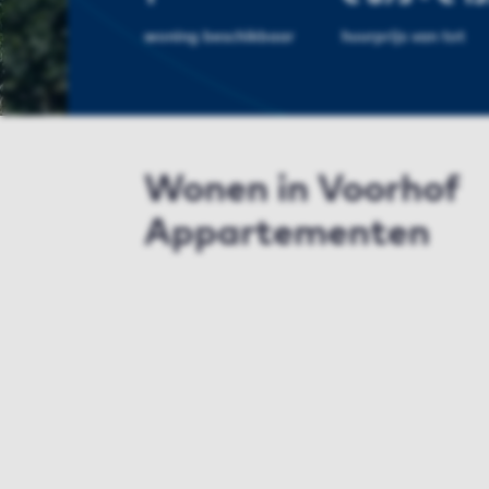
woning beschikbaar
huurprijs van tot
Wonen in Voorhof
Appartementen