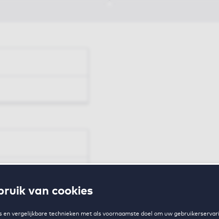
en
ruik van cookies
zing
 en vergelijkbare technieken met als voornaamste doel om uw gebruikerservari