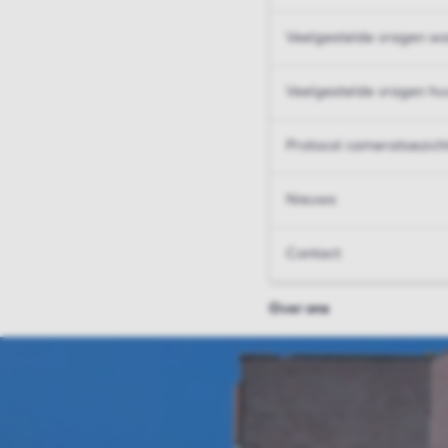
Veelgestelde vragen wo
Veelgestelde vragen hu
Protocol cameratoezich
Nieuws
Contact
Over ons