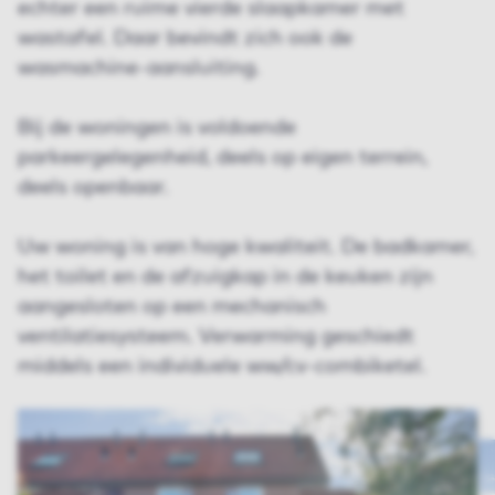
echter een ruime vierde slaapkamer met
wastafel. Daar bevindt zich ook de
wasmachine-aansluiting.
Bij de woningen is voldoende
parkeergelegenheid, deels op eigen terrein,
deels openbaar.
Uw woning is van hoge kwaliteit. De badkamer,
het toilet en de afzuigkap in de keuken zijn
aangesloten op een mechanisch
ventilatiesysteem. Verwarming geschiedt
middels een individuele ww/cv-combiketel.