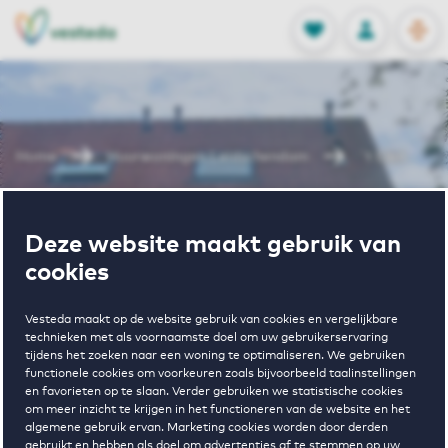
OPEN
0
Opgeslagen p
NL
EN
FAVORIETEN
INLOGGEN
Home
Huurwoningen Leidschendam
`t Lien
Wonen in `t
Deze website maakt gebruik van
cookies
Lien
Vesteda maakt op de website gebruik van cookies en vergelijkbare
technieken met als voornaamste doel om uw gebruikerservaring
tijdens het zoeken naar een woning te optimaliseren. We gebruiken
Regelmatig beschikbaar
functionele cookies om voorkeuren zoals bijvoorbeeld taalinstellingen
en favorieten op te slaan. Verder gebruiken we statistische cookies
om meer inzicht te krijgen in het functioneren van de website en het
algemene gebruik ervan. Marketing cookies worden door derden
gebruikt en hebben als doel om advertenties af te stemmen op uw