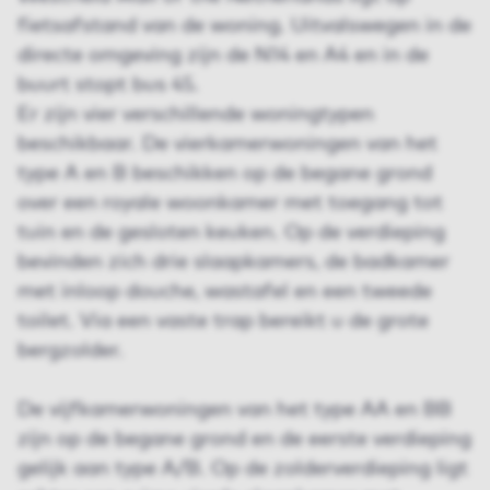
fietsafstand van de woning. Uitvalswegen in de
directe omgeving zijn de N14 en A4 en in de
buurt stopt bus 45.
Er zijn vier verschillende woningtypen
beschikbaar. De vierkamer­woningen van het
type A en B beschikken op de begane grond
over een royale woonkamer met toegang tot
tuin en de gesloten keuken. Op de verdieping
bevinden zich drie slaapkamers, de badkamer
met inloop douche, wastafel en een tweede
toilet. Via een vaste trap bereikt u de grote
bergzolder.
De vijfkamerwoningen van het type AA en BB
zijn op de begane grond en de eerste verdieping
gelijk aan type A/B. Op de zolderverdieping ligt