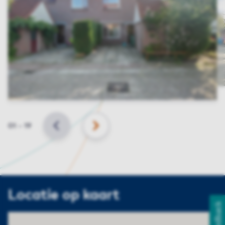
Slide
01
–
19
VORIGE
VOLGENDE
Locatie op kaart
Feedback