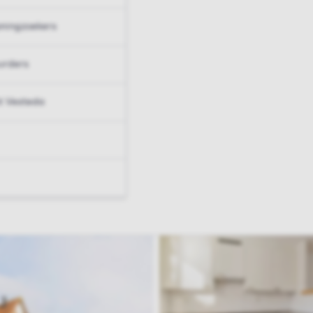
ningzoekers
urders
t Vesteda