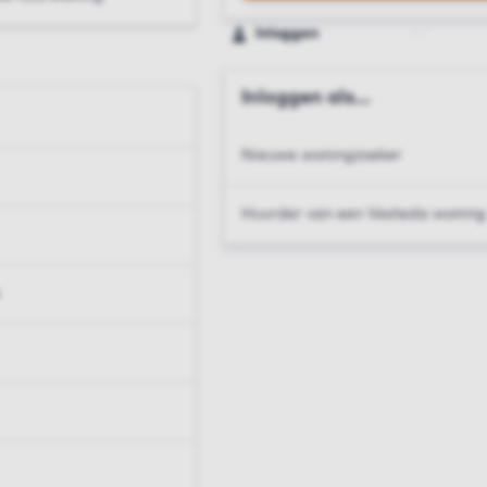
Inloggen
Inloggen als...
Nieuwe woningzoeker
Huurder van een Vesteda woning