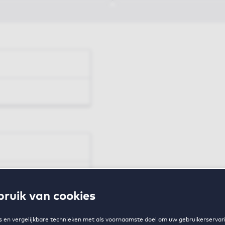
en
ruik van cookies
zing
 en vergelijkbare technieken met als voornaamste doel om uw gebruikerservari