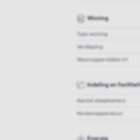
Woning
Type woning
Verdieping
Woonoppervlakte m²
Indeling en facilitei
Aantal slaapkamers
Keukenapparatuur
Energie