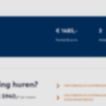
€ 1485,-
3
huurprijs p.m.
sla
ing huren?
INKOMENSVOORWAA
 5940,-
INKOMENSVOORWAAR
per maand
ONDERNEMERS