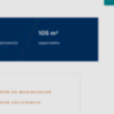
105 m²
apkamer(s)
oppervlakte
RDEN EN WONINGDELEN
DEN ZELFSTANDIG