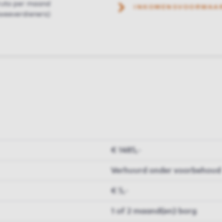
ruto per maand
INKOMENSVOORWAA
weeverdieners)
€ 1485,-
Verhuurd onder voorbehoud
€ 5,-
1 of 2 maand(en) borg