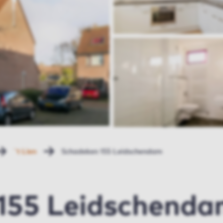
`t Lien
Schadeken 155 Leidschendam
155 Leidschend