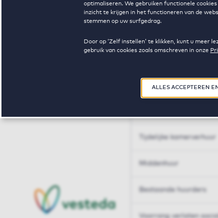
optimaliseren. We gebruiken functionele cookies 
Huren op maat
inzicht te krijgen in het functioneren van de we
stemmen op uw surfgedrag.
Huren op maat
Door op ‘Zelf instellen’ te klikken, kunt u meer
gebruik van cookies zoals omschreven in onze
Pr
Woningdelen
50+
ALLES ACCEPTEREN E
Sleutelberoepen
Tijdelijke kamerverhuur
Middenhuur
Bestaande huurders
Voorrang verlaten soci