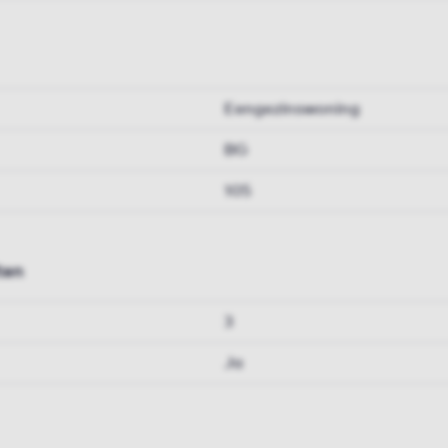
Eengezinswoning
BG
105
ten
3
Ja