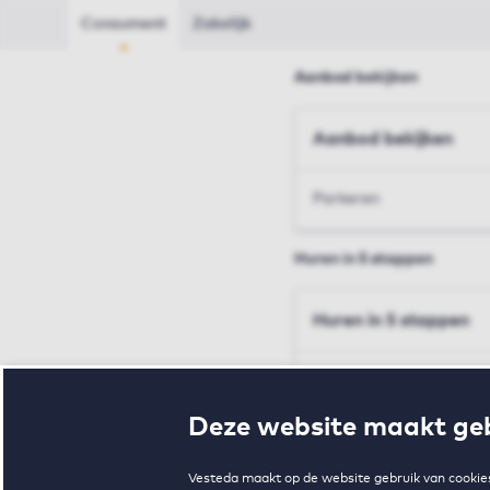
Consument
Zakelijk
Aanbod bekijken
Aanbod bekijken
Parkeren
Huren in 5 stappen
Huren in 5 stappen
Inschrijven en bezichtig
Deze website maakt geb
Voorwaarden en toewij
Vesteda maakt op de website gebruik van cookies