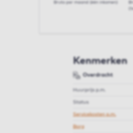
Bruto per maand (één inkomen)
B
(t
Kenmerken
Overdracht
Huurprijs p.m.
Status
Servicekosten p.m.
Borg