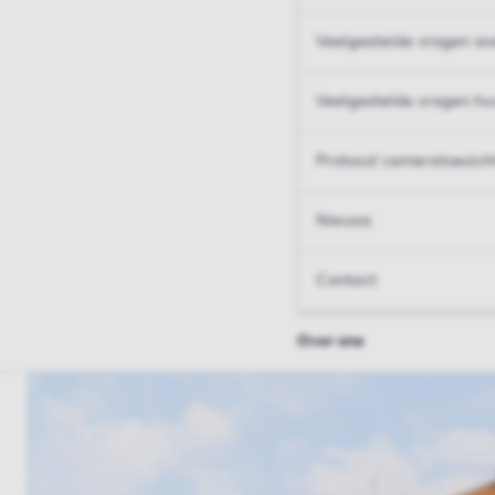
Veelgestelde vragen wo
Veelgestelde vragen hu
Protocol cameratoezich
Nieuws
Contact
Over ons