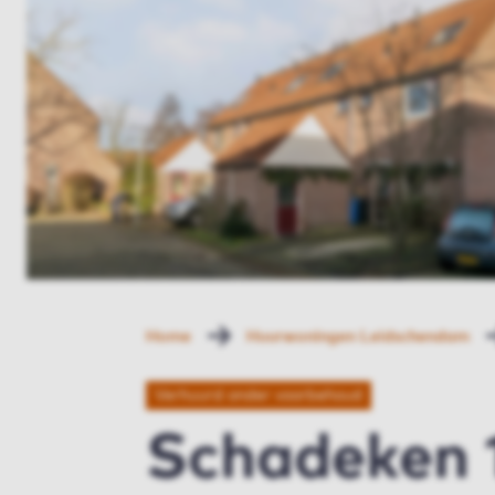
Home
Huurwoningen Leidschendam
Verhuurd onder voorbehoud
Schadeken 