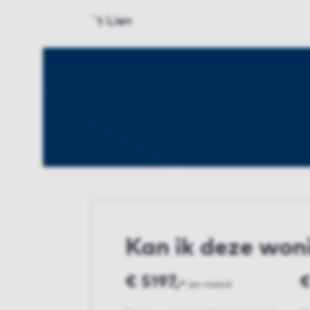
`t Lien
Kan ik deze won
€ 5197,-
€
per maand