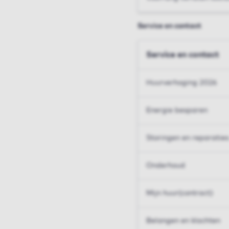
Service en contact
Service en contact
Huurverhoging 2026
Energie besparen
Storingen en reparaties
Onderhoud
Mijn huur(contract)
Belangen en klachten