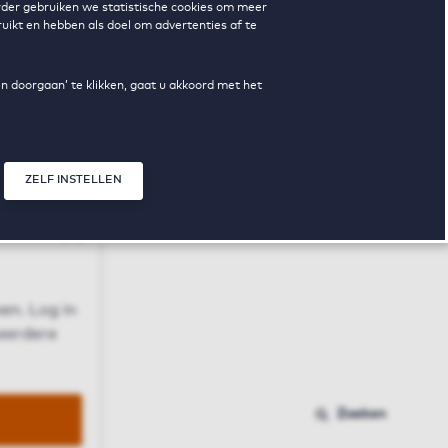
erder gebruiken we statistische cookies om meer
uikt en hebben als doel om advertenties af te
en doorgaan’ te klikken, gaat u akkoord met het
ZELF INSTELLEN
Sluit modal
n
en. Log in
 eerdere
Zoeken