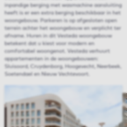
inpandige berging met wasmachine aansluiting
heeft is er een extra berging beschikbaar in het
woongebouw. Parkeren is op afgesloten open
terrein achter het woongebouw en verplicht ter
afname. Huren in dit Vesteda woongebouw
betekent dat u kiest voor modern en
comfortabel woongenot. Vesteda verhuurt
appartementen in de woongebouwen:
Sluisoord, Cruydenborg, Hoogevecht, Neerbeek,
Soetendael en Nieuw Vechtevoort.