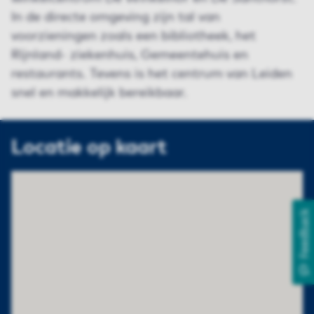
In de directe omgeving zijn tal van
voorzieningen zoals een bibliotheek, het
Rijnland- ziekenhuis, Gemeentehuis en
restaurants. Tevens is het centrum van Leiden
snel en makkelijk bereikbaar.
Locatie op kaart
Feedback