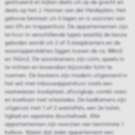
gesitueerd en kijken deels uit op de gracht en
deels op het J. Homan van der Heideplein. Het
gebouw bestaat uit 4 lagen en is voorzien van
een lift en trappenhuis. De appartementen zijn
te huur in verschillende types waarbij de keuze
geboden wordt uit 2 of 3 slaapkamers en de
woonoppervlaktes liggen tussen de ca. 88m2
en 145m2. De woonkamers zijn ruim, speels in
te richten en bovendien bijzonder licht te
noemen. De keukens zijn modern uitgevoerd in
het wit met inbouwapparatuur zoals een
vaatwasser, kookplaat, afzuigkap, combi-oven
en koelkast met vrieslades. De badkamers zijn
uitgerust met 1 of 2 wastafels, een 2e toilet,
ligbad en separate douchehoek. Alle
appartementen zijn voorzien van tenminste 1
balkon. Naast dat ieder appartement een