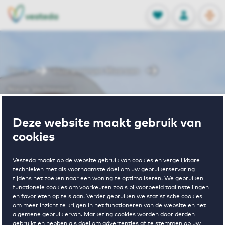
OPEN
0
Opgeslagen p
NL
EN
FAVORIETEN
INLOGGEN
Home
Huurwoningen Maarssen
Nieuw Vechtevoort
Wonen in
Deze website maakt gebruik van
cookies
Nieuw
Vesteda maakt op de website gebruik van cookies en vergelijkbare
technieken met als voornaamste doel om uw gebruikerservaring
tijdens het zoeken naar een woning te optimaliseren. We gebruiken
Vechtevoort
functionele cookies om voorkeuren zoals bijvoorbeeld taalinstellingen
en favorieten op te slaan. Verder gebruiken we statistische cookies
om meer inzicht te krijgen in het functioneren van de website en het
algemene gebruik ervan. Marketing cookies worden door derden
gebruikt en hebben als doel om advertenties af te stemmen op uw