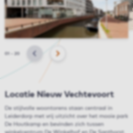
Slide
01
–
20
VORIGE
VOLGENDE
Locatie Nieuw Vechtevoort
De stijlvolle woontorens staan centraal in
Leiderdorp met vrij uitzicht over het mooie park
De Houtkamp en bevinden zich tussen
winkelcentrum De Winkelhof en De Santhorst.