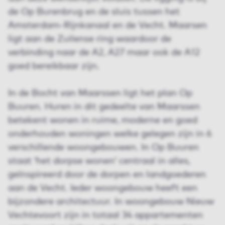
de Op Burenbrug en de sluis tussen het
Amsterdam-Rijnkanaal en de Vecht. Maarsen
ligt aan de Zuilense ring waardoor de
verbinding naar de A2, A27 maar ook de A12
goed bereikbaar zijn.
In de Bocht van Maarssen ligt het plan Op
Buuren. Huren in dit gedeelte van Maarssen
betekent wonen in ruime, moderne en goed
onderhouden woningen welke gelegen zijn in 6
verschillende woongebouwen. In Op Buuren
staat ‘het dorpse wonen’ centraal in alles,
geïnspireerd door de dorpen en landgoederen
aan de Vecht. Ieder woongebouw heeft een
bijzondere architectuur. In woongebouw Nieuw
Vechtevoort zijn in totaal 34 appartementen