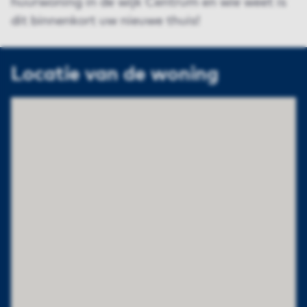
huurwoning in de wijk Centrum en wie weet is
dit binnenkort uw nieuwe thuis!
Locatie van de woning