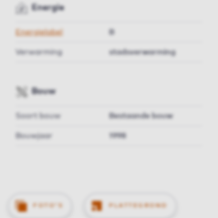
Energie
Energielabel
B
Verwarming
stadsverwarming
Bouw
Soort bouw
Bestaande bouw
Bouwjaar
1998
FOTO'S
PLATTEGROND