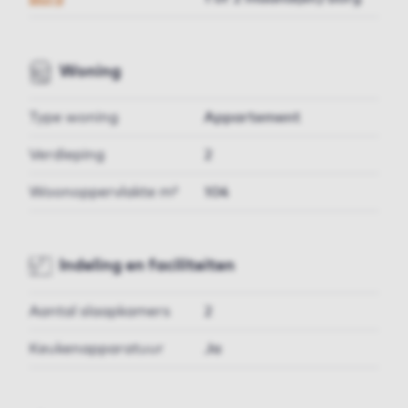
Woning
Type woning
Appartement
Verdieping
2
Woonoppervlakte m²
104
Indeling en faciliteiten
Aantal slaapkamers
2
Keukenapparatuur
Ja