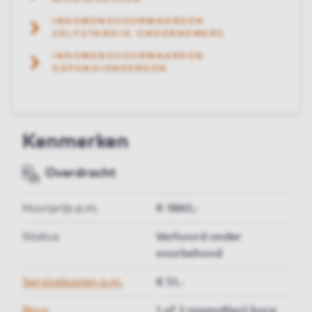
INKOMENSVOORWAARDEN
ZELFSTANDIG ONDERNEMERS
INKOMENSVOORWAARDEN
GEPENSIONEERDEN
Kenmerken
Overdracht
Huurprijs p.m.
€ 1860,-
Status
Verhuurd onder
voorbehoud
Servicekosten p.m.
€ 51,-
Borg
1 of 2 maand(en) borg