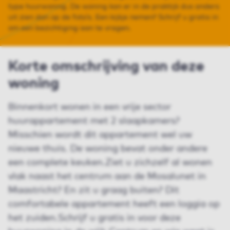
type huurwoning. De woning kan er in de praktijk dus anders
uit zien dan op de foto’s. Een kijkje nemen? Schrijf u gratis in
om een bezichtiging aan te vragen.
Korte omschrijving van deze
woning
Binnenkort wonen in een vrije sector
huurappartement met 2 slaapkamers?
Misschien wordt dit appartement wel uw
nieuwe thuis. De woning bevat onder andere
een complete keuken.Ziet u zichzelf al wonen
vlak naast het centrum aan de Mosalunet in
Maastricht? En zit u graag buiten? Dit
comfortabele appartement heeft een loggia op
het zuiden.Schrijf u gratis in voor deze