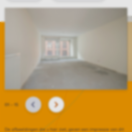
Slide
01
–
15
VORIGE
VOLGENDE
De afbeeldingen die u hier ziet, geven een impressie van dit