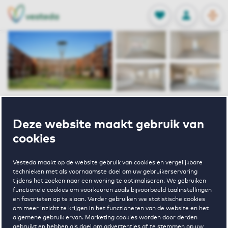
OPEN
0
Opgeslagen p
NL
EN
FAVORIETEN
INLOGGEN
Home
Huurwoningen Maastricht
Deze website maakt gebruik van
Cortile I
Mosalunet 154 C Maastricht
cookies
Verhuurd onder voorbehoud
Vesteda maakt op de website gebruik van cookies en vergelijkbare
technieken met als voornaamste doel om uw gebruikerservaring
Mosalunet 154
tijdens het zoeken naar een woning te optimaliseren. We gebruiken
functionele cookies om voorkeuren zoals bijvoorbeeld taalinstellingen
en favorieten op te slaan. Verder gebruiken we statistische cookies
C Maastricht
om meer inzicht te krijgen in het functioneren van de website en het
algemene gebruik ervan. Marketing cookies worden door derden
gebruikt en hebben als doel om advertenties af te stemmen op uw