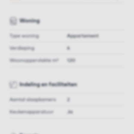
Woning
Type woning
Appartement
Verdieping
4
Woonoppervlakte m²
120
Indeling en faciliteiten
Aantal slaapkamers
2
Keukenapparatuur
Ja