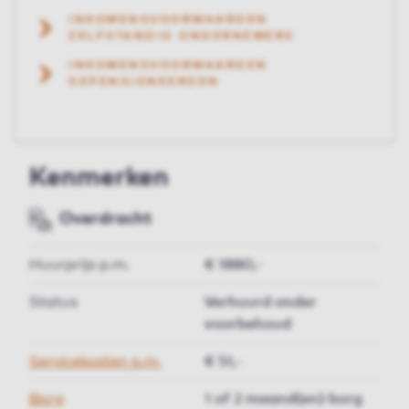
INKOMENSVOORWAARDEN
ZELFSTANDIG ONDERNEMERS
INKOMENSVOORWAARDEN
GEPENSIONEERDEN
Kenmerken
Overdracht
Huurprijs p.m.
€ 1880,-
Status
Verhuurd onder
voorbehoud
Servicekosten p.m.
€ 51,-
Borg
1 of 2 maand(en) borg