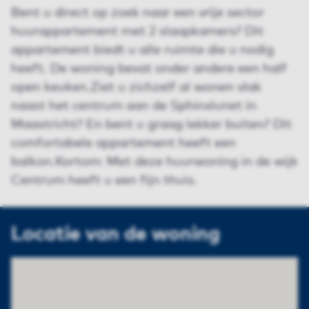
Bent u direct op zoek naar een vrije sector
huurappartement met 2 slaapkamers? Dit
appartement biedt u alle ruimte die u nodig
heeft. De woning bevat onder andere een half
open keuken.Ziet u zichzelf al wonen vlak
naast het centrum aan de Sphinxlunet in
Maastricht? En bent u graag lekker buiten? Dit
comfortabele appartement heeft een
balkon.Kortom: Met deze huurwoning in de wijk
Centrum heeft u een fijn thuis.
Locatie van de woning