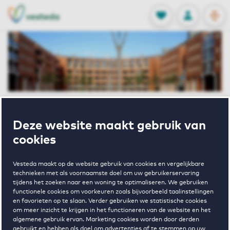
OPEN
0
Opgeslagen p
NL
EN
FAVORIETEN
INLOGGEN
Home
Huurwoningen Maastricht
Deze website maakt gebruik van
Cortile III
Sphinxlunet 33 E Maastricht
cookies
Verhuurd onder voorbehoud
Vesteda maakt op de website gebruik van cookies en vergelijkbare
Sphinxlunet 33
technieken met als voornaamste doel om uw gebruikerservaring
tijdens het zoeken naar een woning te optimaliseren. We gebruiken
functionele cookies om voorkeuren zoals bijvoorbeeld taalinstellingen
en favorieten op te slaan. Verder gebruiken we statistische cookies
E Maastricht
om meer inzicht te krijgen in het functioneren van de website en het
algemene gebruik ervan. Marketing cookies worden door derden
gebruikt en hebben als doel om advertenties af te stemmen op uw