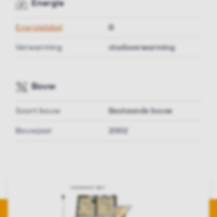
Energie
Energielabel
B
Verwarming
stadsverwarming
Bouw
Soort bouw
Bestaande bouw
Bouwjaar
2002