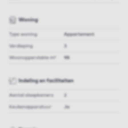
Woning
Type woning
Appartement
Verdieping
3
Woonoppervlakte m²
98
Indeling en faciliteiten
Aantal slaapkamers
2
Keukenapparatuur
Ja