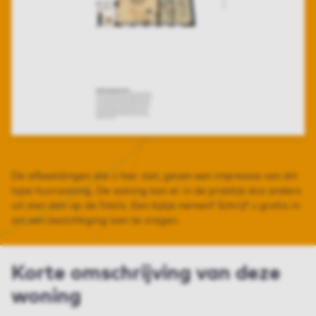
De afbeeldingen die u hier ziet, geven een impressie van dit
type huurwoning. De woning kan er in de praktijk dus anders
uit zien dan op de foto’s. Een kijkje nemen? Schrijf u gratis in
om een bezichtiging aan te vragen.
Korte omschrijving van deze
woning