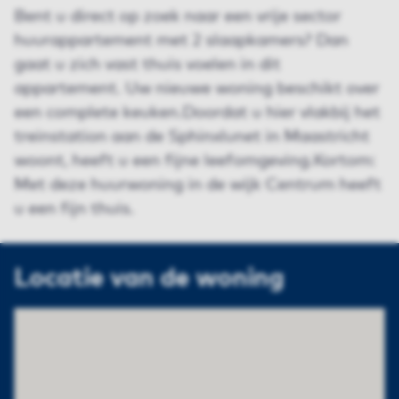
Bent u direct op zoek naar een vrije sector
huurappartement met 2 slaapkamers? Dan
gaat u zich vast thuis voelen in dit
appartement. Uw nieuwe woning beschikt over
een complete keuken.Doordat u hier vlakbij het
treinstation aan de Sphinxlunet in Maastricht
woont, heeft u een fijne leefomgeving.Kortom:
Met deze huurwoning in de wijk Centrum heeft
u een fijn thuis.
Locatie van de woning