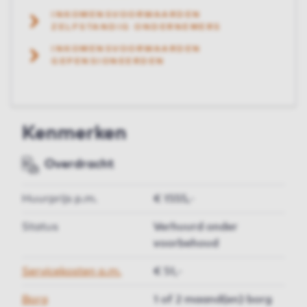
INKOMENSVOORWAARDEN
ZELFSTANDIG ONDERNEMERS
INKOMENSVOORWAARDEN
GEPENSIONEERDEN
Kenmerken
Overdracht
Huurprijs p.m.
€ 1555,-
Status
Verhuurd onder
voorbehoud
Servicekosten p.m.
€ 51,-
Borg
1 of 2 maand(en) borg