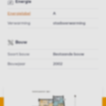
Energie
Energielabel
A
Verwarming
stadsverwarming
Bouw
Soort bouw
Bestaande bouw
Bouwjaar
2002