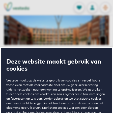
OPEN
0
Opgeslagen p
NL
EN
FAVORIETEN
INLOGGEN
Home
Huurwoningen Maastricht
Deze website maakt gebruik van
Cortile III
Sphinxlunet 59 D Maastricht
cookies
Verhuurd onder voorbehoud
Vesteda maakt op de website gebruik van cookies en vergelijkbare
Sphinxlunet 59
technieken met als voornaamste doel om uw gebruikerservaring
tijdens het zoeken naar een woning te optimaliseren. We gebruiken
functionele cookies om voorkeuren zoals bijvoorbeeld taalinstellingen
en favorieten op te slaan. Verder gebruiken we statistische cookies
D Maastricht
om meer inzicht te krijgen in het functioneren van de website en het
algemene gebruik ervan. Marketing cookies worden door derden
gebruikt en hebben als doel om advertenties af te stemmen op uw