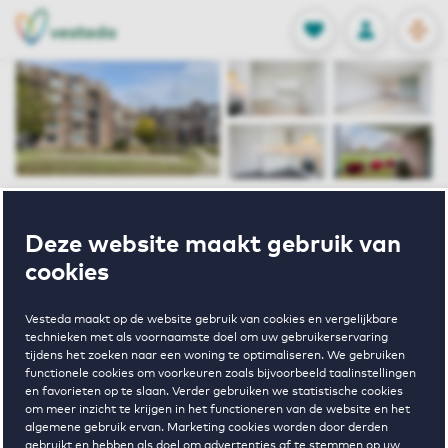
OPEN
0
Opgeslagen p
NL
EN
FAVORIETEN
INLOGGEN
Home
Huurwoningen Maastricht
Deze website maakt gebruik van
Heerderweg
Heerderweg 58 B Maastricht
cookies
Verhuurd onder voorbehoud
Vesteda maakt op de website gebruik van cookies en vergelijkbare
technieken met als voornaamste doel om uw gebruikerservaring
Heerderweg 58
tijdens het zoeken naar een woning te optimaliseren. We gebruiken
functionele cookies om voorkeuren zoals bijvoorbeeld taalinstellingen
en favorieten op te slaan. Verder gebruiken we statistische cookies
B Maastricht
om meer inzicht te krijgen in het functioneren van de website en het
algemene gebruik ervan. Marketing cookies worden door derden
gebruikt en hebben als doel om advertenties af te stemmen op uw