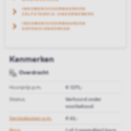
INKOMENSVOORWAARDEN
ZELFSTANDIG ONDERNEMERS
INKOMENSVOORWAARDEN
GEPENSIONEERDEN
Kenmerken
Overdracht
Huurprijs p.m.
€ 1275,-
Status
Verhuurd onder
voorbehoud
Servicekosten p.m.
€ 62,-
Borg
1 of 2 maand(en) borg