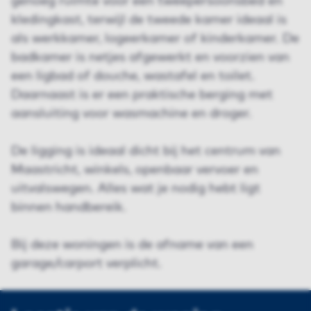
genoeg ruimte voor een tweepersoonsbed en
kledingkast, terwijl de tweede kamer ideaal is
als werkkamer, logeerkamer of kinderkamer. De
badkamer is netjes afgewerkt en voorzien van
een ligbad of douche, wastafel en toilet.
Daarnaast is er een praktische berging met
aansluiting voor wasmachine en droger.
De ligging is ideaal dicht bij het centrum van
Maastricht, winkels, openbaar vervoer en
uitvalswegen. Alles wat je nodig hebt ligt
binnen handbereik.
Bij deze woningen is de afname van een
garage/carport verplicht.