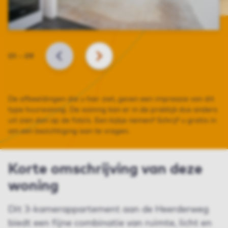
Slide
01
–
09
VORIGE
VOLGENDE
De afbeeldingen die u hier ziet, geven een impressie van dit
type huurwoning. De woning kan er in de praktijk dus anders
uit zien dan op de foto’s. Een kijkje nemen? Schrijf u gratis in
om een bezichtiging aan te vragen.
Korte omschrijving van deze
woning
Dit 3-kamerappartement aan de Heerderweg
biedt een fijne combinatie van ruimte, licht en