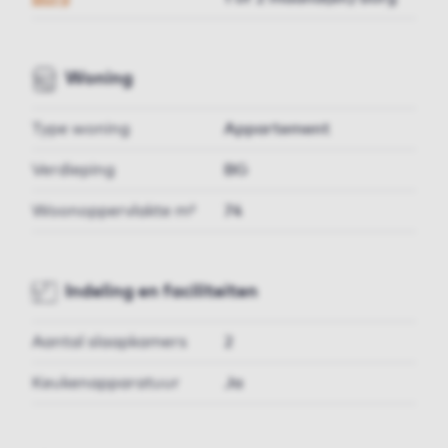
Woning
Type woning
Appartement
Verdieping
BG
Woonoppervlakte m²
74
Indeling en faciliteiten
Aantal slaapkamers
2
Keukenapparatuur
Ja