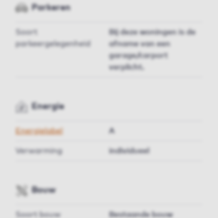
Parkeren
Soort
Bij deze woningen is de
parkeergelegenheid
afname van een
garage/carport
verplicht.
Energie
Energielabel
A
Verwarming
individueel
Bouw
Soort bouw
Bestaande bouw