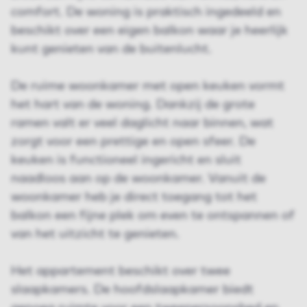
comfort. De woning is praktisch ingedeeld en
beschikt over een eigen balkon waar je heerlijk
kunt genieten van de buitenlucht.
De ruime woonkamer met open keuken vormt
het hart van de woning. Dankzij de grote
ramen valt er veel daglicht naar binnen, wat
zorgt voor een prettige en open sfeer. De
keuken is functioneel ingericht en sluit
naadloos aan op de woonkamer. Vanuit de
woonkamer heb je direct toegang tot het
balkon een fijne plek om even te ontspannen of
van het uitzicht te genieten.
Het appartement beschikt over twee
slaapkamers. De hoofdslaapkamer biedt