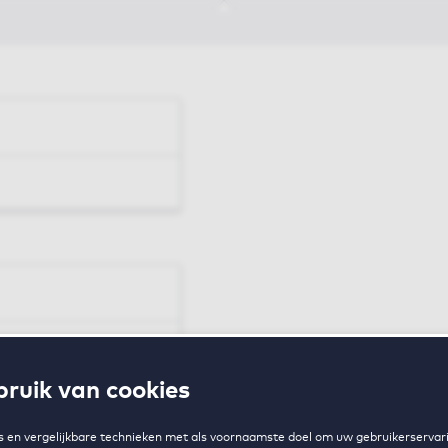
en
ruik van cookies
zing
 en vergelijkbare technieken met als voornaamste doel om uw gebruikerservari