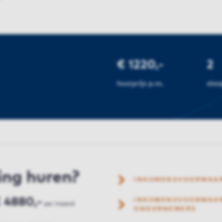
€ 1220,-
2
huurprijs p.m.
sla
ing huren?
INKOMENSVOORWAA
 4880,-
INKOMENSVOORWAAR
per maand
ONDERNEMERS