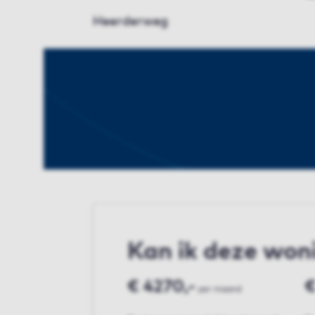
Heerderweg
Kan ik deze won
€ 4270,-
€
per maand