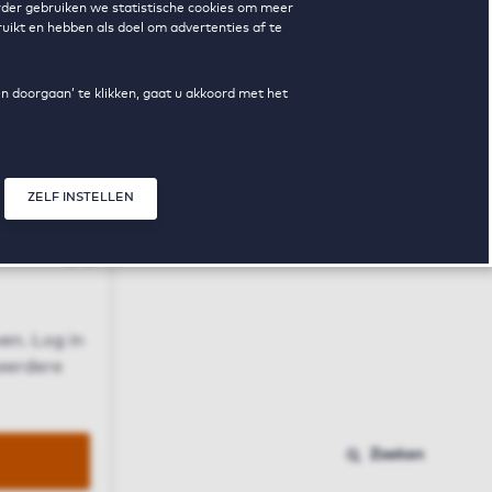
erder gebruiken we statistische cookies om meer
uikt en hebben als doel om advertenties af te
en doorgaan’ te klikken, gaat u akkoord met het
ZELF INSTELLEN
Sluit modal
n
en. Log in
 eerdere
Zoeken