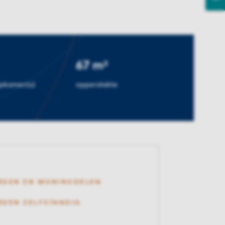
67 m²
apkamer(s)
oppervlakte
RDEN EN WONINGDELEN
DEN ZELFSTANDIG