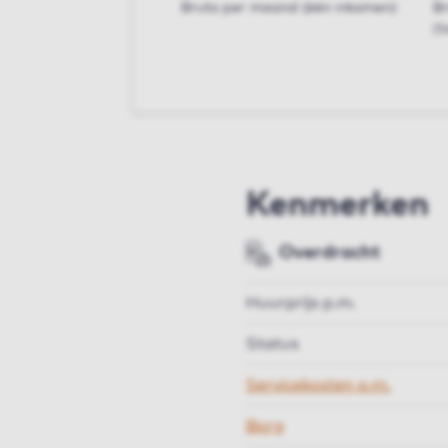
Bruto per maand (één inkomen)
B
(t
Kenmerken
Overdracht
Huurprijs p.m.
Status
Servicekosten p.m.
Borg