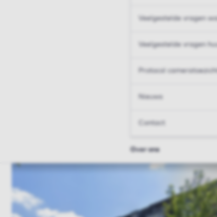
Veelgestelde vragen wo
Veelgestelde vragen hu
Protocol cameratoezich
Nieuws
Contact
Over ons