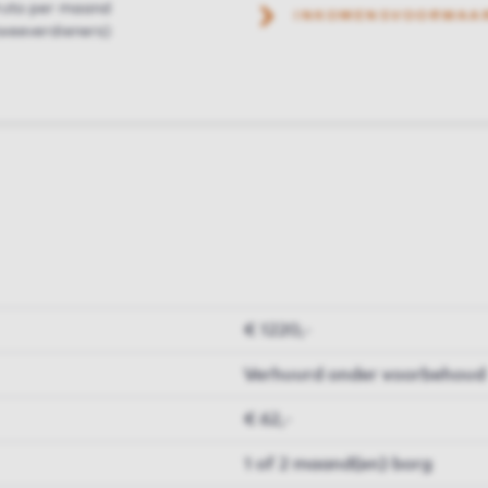
ruto per maand
INKOMENSVOORWAA
weeverdieners)
€ 1220,-
Verhuurd onder voorbehoud
€ 62,-
1 of 2 maand(en) borg