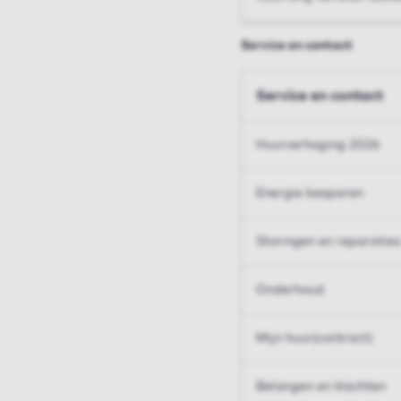
Service en contact
Service en contact
Huurverhoging 2026
Energie besparen
Storingen en reparaties
Onderhoud
Mijn huur(contract)
Belangen en klachten