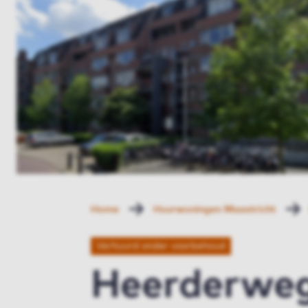
Home
Huurwoningen Maastricht
Verhuurd onder voorbehoud
Heerderweg