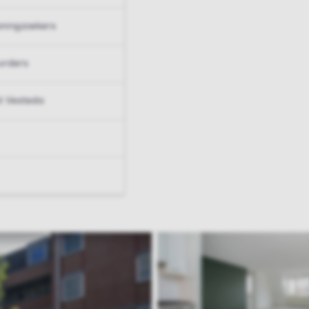
ningzoekers
urders
t Vesteda