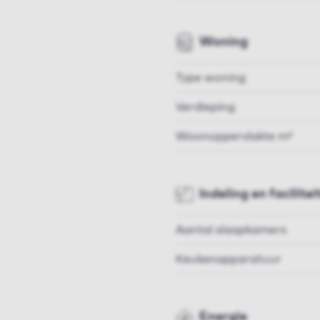
Woning
Type woning
Verdieping
Woonoppervlakte m²
Indeling en facilitei
Aantal slaapkamers
Keukenapparatuur
Energie