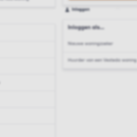
Inloggen
Inloggen als...
Nieuwe woningzoeker
Huurder van een Vesteda woning