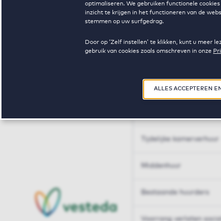
optimaliseren. We gebruiken functionele cookies 
Huren op maat
inzicht te krijgen in het functioneren van de we
stemmen op uw surfgedrag.
Huren op maat
Door op ‘Zelf instellen’ te klikken, kunt u meer
gebruik van cookies zoals omschreven in onze
Pr
Woningdelen
50+
ALLES ACCEPTEREN E
Sleutelberoepen
Tijdelijke kamerverhuur
Middenhuur
Bestaande huurders
Voorrang verlaten soci