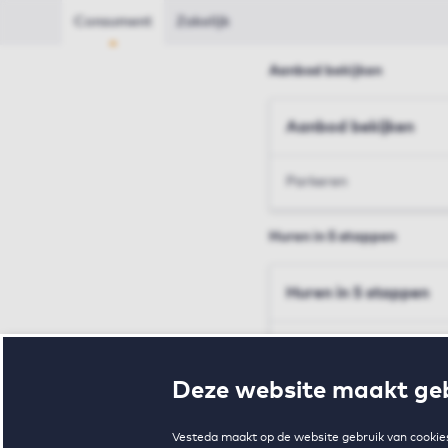
Consument
Zakelijk
Aanbod bekijken
Aanbod bekijken
Parkeren
Huren in 5 stappen
Huren in 5 stappen
Inschrijven en bezichtig
Deze website maakt geb
Voorwaarden en toewij
Vesteda maakt op de website gebruik van cookies