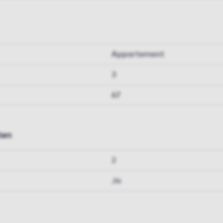
Appartement
3
67
ten
2
Ja