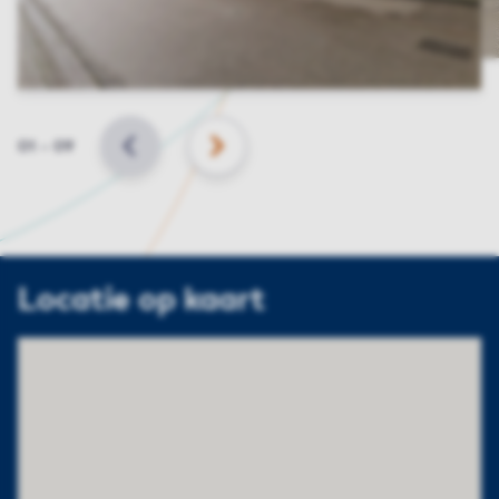
Slide
01
–
09
VORIGE
VOLGENDE
Locatie op kaart