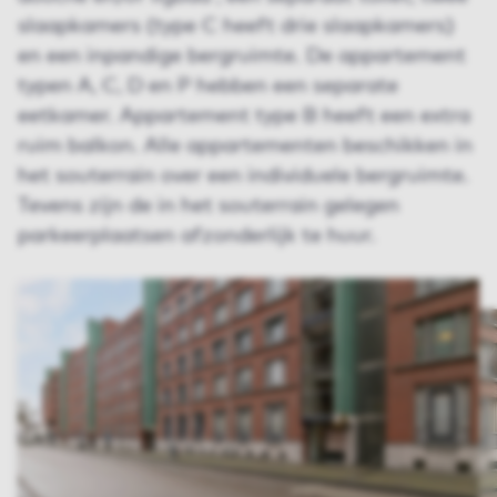
slaapkamers (type C heeft drie slaapkamers)
en een inpandige bergruimte. De appartement
typen A, C, D en P hebben een separate
eetkamer. Appartement type B heeft een extra
ruim balkon. Alle appartementen beschikken in
het souterrain over een individuele bergruimte.
Tevens zijn de in het souterrain gelegen
parkeerplaatsen afzonderlijk te huur.