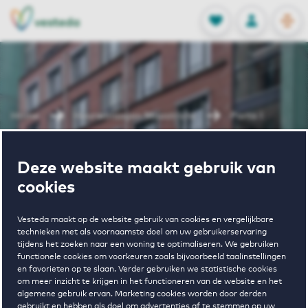
OPEN
0
Opgeslagen p
NL
EN
FAVORIETEN
INLOGGEN
Home
Huurwoningen Maastricht
Porta I
Wonen in
Deze website maakt gebruik van
cookies
Porta I
Vesteda maakt op de website gebruik van cookies en vergelijkbare
technieken met als voornaamste doel om uw gebruikerservaring
tijdens het zoeken naar een woning te optimaliseren. We gebruiken
functionele cookies om voorkeuren zoals bijvoorbeeld taalinstellingen
en favorieten op te slaan. Verder gebruiken we statistische cookies
om meer inzicht te krijgen in het functioneren van de website en het
algemene gebruik ervan. Marketing cookies worden door derden
gebruikt en hebben als doel om advertenties af te stemmen op uw