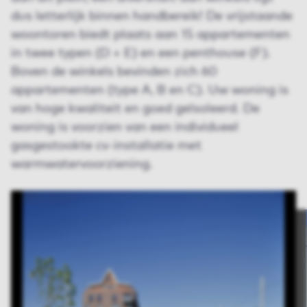
dus letterlijk binnen handbereik! De vrijstaande
woontoren biedt plaats aan 15 appartementen
in twee typen (D + E) en een penthouse (F).
Boven de winkels bevinden zich 60
appartementen (type A, B en C). Uw woning is
van hoge kwaliteit en goed geïsoleerd. De
woning is voorzien van een individueel
gasgestookte cv-installatie met
warmwatervoorziening.