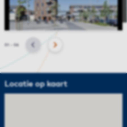
Slide
01
–
06
VORIGE
VOLGENDE
Locatie op kaart