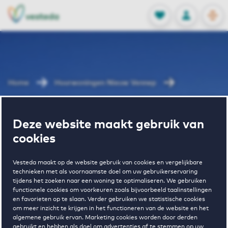
OPEN
0
Opgeslagen p
NL
EN
FAVORIETEN
INLOGGEN
Home
Huurwoningen Nieuw Vennep
Getsewoud
Deze website maakt gebruik van
Wonen in
cookies
Getsewoud
Vesteda maakt op de website gebruik van cookies en vergelijkbare
technieken met als voornaamste doel om uw gebruikerservaring
tijdens het zoeken naar een woning te optimaliseren. We gebruiken
functionele cookies om voorkeuren zoals bijvoorbeeld taalinstellingen
en favorieten op te slaan. Verder gebruiken we statistische cookies
om meer inzicht te krijgen in het functioneren van de website en het
algemene gebruik ervan. Marketing cookies worden door derden
gebruikt en hebben als doel om advertenties af te stemmen op uw