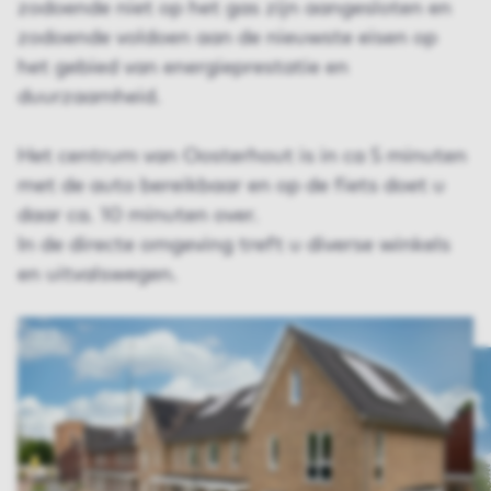
zodoende niet op het gas zijn aangesloten en
zodoende voldoen aan de nieuwste eisen op
het gebied van energieprestatie en
duurzaamheid.
Het centrum van Oosterhout is in ca 5 minuten
met de auto bereikbaar en op de fiets doet u
daar ca. 10 minuten over.
In de directe omgeving treft u diverse winkels
en uitvalswegen.