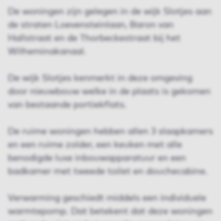
De woningen zijn gelegen in de wijk Slotjes aan
de straten Loevensteinlaan, Baron van
Hallstraat en de Thorbeckestraat bij het
Wilheminakanaal.
De wijk Slotjes kenmerkt in deze omgeving
door nieuwbouw welke in de plaats is gekomen
van bestaande portiekflats.
De ruime woningen hebben allen 3 slaapkamers
en een ruime zolder, een keuken met alle
benodigde luxe inbouwapparatuur en een
badkamer met tweede toilet en douchecabine.
Verwarming geschiedt middels een individuele
warmtepomp. Dat betekent dat deze woningen