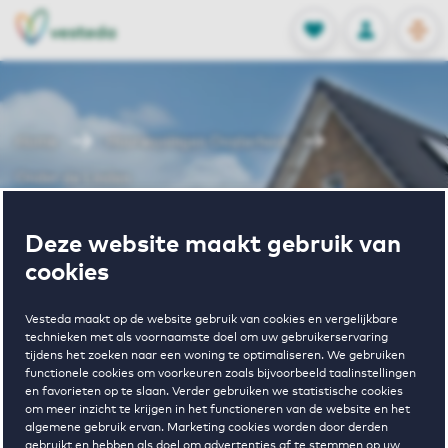
OPEN
0
Opgeslagen p
NL
EN
FAVORIETEN
INLOGGEN
Home
Huurwoningen Oosterhout
Onder de Linden
Wonen in
Deze website maakt gebruik van
cookies
Onder de
Vesteda maakt op de website gebruik van cookies en vergelijkbare
technieken met als voornaamste doel om uw gebruikerservaring
tijdens het zoeken naar een woning te optimaliseren. We gebruiken
Linden
functionele cookies om voorkeuren zoals bijvoorbeeld taalinstellingen
en favorieten op te slaan. Verder gebruiken we statistische cookies
om meer inzicht te krijgen in het functioneren van de website en het
algemene gebruik ervan. Marketing cookies worden door derden
gebruikt en hebben als doel om advertenties af te stemmen op uw