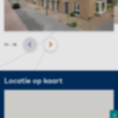
Slide
01
–
18
VORIGE
VOLGENDE
Locatie op kaart