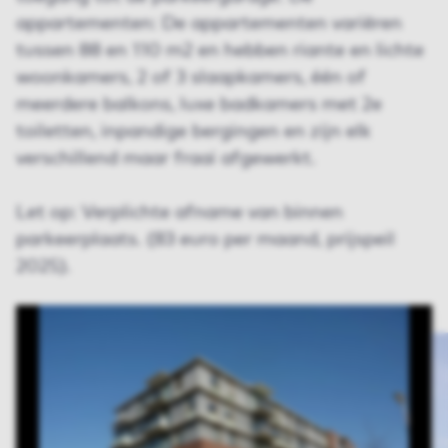
appartementen: De appartementen variëren
tussen 88 en 110 m2 en hebben riante en lichte
woonkamers, 2 of 3 slaapkamers, één of
meerdere balkons, luxe badkamers met 2e
toiletten, inpandige bergingen en zijn elk
verschillend maar fraai afgewerkt.
Let op: Verplichte afname van binnen
parkeerplaats. (83 euro per maand, prijspeil
2025).