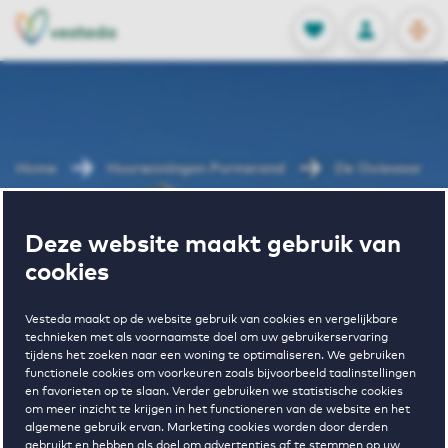
OPEN
0
Opgeslagen p
NL
EN
FAVORIETEN
INLOGGEN
Home
Huurwoningen Purmerend
De Ooievaar
Wonen in De
Deze website maakt gebruik van
cookies
Ooievaar
Vesteda maakt op de website gebruik van cookies en vergelijkbare
technieken met als voornaamste doel om uw gebruikerservaring
tijdens het zoeken naar een woning te optimaliseren. We gebruiken
functionele cookies om voorkeuren zoals bijvoorbeeld taalinstellingen
en favorieten op te slaan. Verder gebruiken we statistische cookies
om meer inzicht te krijgen in het functioneren van de website en het
algemene gebruik ervan. Marketing cookies worden door derden
gebruikt en hebben als doel om advertenties af te stemmen op uw