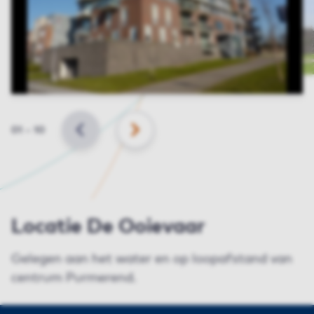
Slide
01
–
10
VORIGE
VOLGENDE
Locatie De Ooievaar
Gelegen aan het water en op loopafstand van
centrum Purmerend.