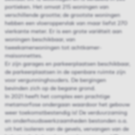
portieken. Het omvat 215 woningen van
verschillende grootte; de grootste woningen
hebben een vloeroppervlak van maar liefst 270
vierkante meter. Er is een grote variëteit aan
woningen beschikbaar, van
tweekamerwoningen tot achtkamer-
maisonnettes.
Er zijn garages en parkeerplaatsen beschikbaar,
de parkeerplaatsen in de openbare ruimte zijn
voor vergunninghouders. De bergingen
bevinden zich op de begane grond.
In 2021 heeft het complex een prachtige
metamorfose ondergaan waardoor het gebouw
weer toekomstbestendig is! De verduurzaming
en onderhoudswerkzaamheden bestonden o.a.
uit het isoleren van de gevels, vervangen van de