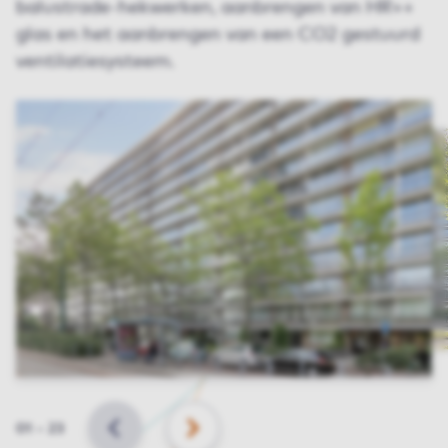
balustrade-hekwerken, aanbrengen van HR++
glas en het aanbrengen van een CO2 gestuurd
ventilatiesysteem.
Slide
01
–
23
VORIGE
VOLGENDE