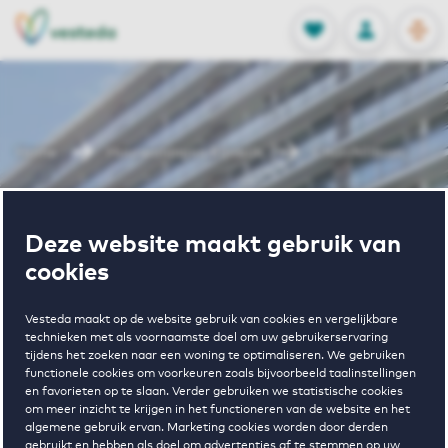
OPEN
0
Opgeslagen p
NL
EN
FAVORIETEN
INLOGGEN
Home
Huurwoningen Rijswijk
Churchilllaan
Wonen in
Deze website maakt gebruik van
cookies
Churchilllaan
Vesteda maakt op de website gebruik van cookies en vergelijkbare
technieken met als voornaamste doel om uw gebruikerservaring
tijdens het zoeken naar een woning te optimaliseren. We gebruiken
Regelmatig beschikbaar
functionele cookies om voorkeuren zoals bijvoorbeeld taalinstellingen
en favorieten op te slaan. Verder gebruiken we statistische cookies
om meer inzicht te krijgen in het functioneren van de website en het
algemene gebruik ervan. Marketing cookies worden door derden
gebruikt en hebben als doel om advertenties af te stemmen op uw