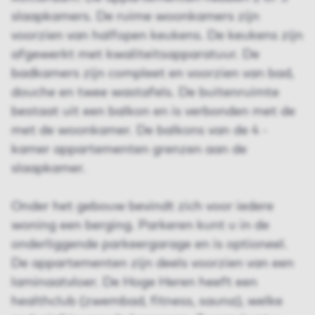
slaapkamers. De ruime woonkamers zijn
voorzien van halfopen keukens. De keukens zijn
afgewerkt met kwaliteitsapparatuur. De
badkamers zijn compleet en voorzien van bad,
douche en twee wastafels. De buitenruimte
bestaat uit een balkon en is verbonden met de
met de woonkamer. De balkons van de 4 -
kamer appartementen grenzen aan de
slaapkamer.
Onder het gebouw bevindt zich voor iedere
woning een berging. Parkeren kunt u in de
onderliggende parkeergarage en is optioneel.
De appartementen zijn deels voorzien van een
laminaatvloer. De Hoge Heren heeft een
healthclub (zwembad, fitness, sauna), welke