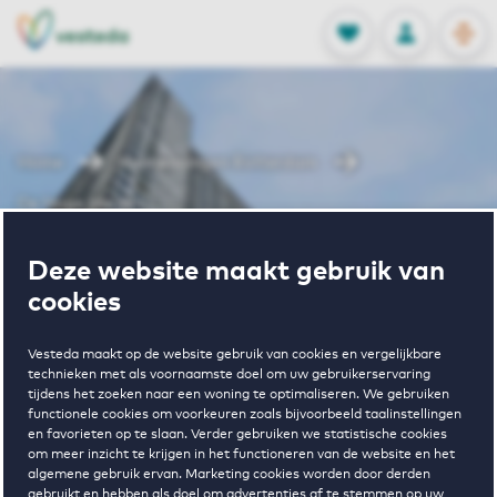
OPEN
0
Opgeslagen p
NL
EN
FAVORIETEN
INLOGGEN
Home
Huurwoningen Rotterdam
De Hoge Heren I
Wonen in De
Deze website maakt gebruik van
cookies
Hoge Heren I
Vesteda maakt op de website gebruik van cookies en vergelijkbare
technieken met als voornaamste doel om uw gebruikerservaring
tijdens het zoeken naar een woning te optimaliseren. We gebruiken
functionele cookies om voorkeuren zoals bijvoorbeeld taalinstellingen
Regelmatig beschikbaar
en favorieten op te slaan. Verder gebruiken we statistische cookies
om meer inzicht te krijgen in het functioneren van de website en het
algemene gebruik ervan. Marketing cookies worden door derden
gebruikt en hebben als doel om advertenties af te stemmen op uw