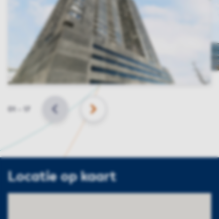
Slide
01
–
17
VORIGE
VOLGENDE
Locatie op kaart