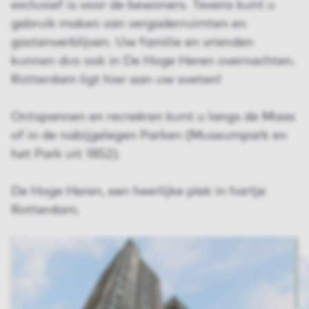
exclusief is voor de bewoners. Tevens kunt u
gebruik maken van vergaderruimten en
gastenverblijven. Uw familie en vrienden
kunnen dus ook in De Hoge Heren overnachten.
Rotterdam ligt hier aan uw voeten!
Ontspannen en recreëren kunt u langs de Maas
of in de nabijgelegen Parken (Museumpark en
het Park uit 1852).
De Hoge Heren, een heerlijke plek in hartje
Rotterdam.