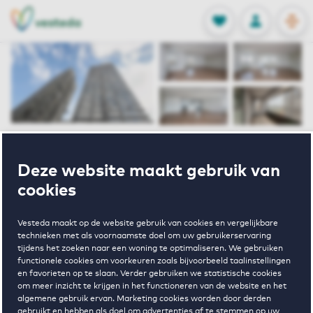
OPEN
0
Opgeslagen p
NL
EN
FAVORIETEN
INLOGGEN
Home
Huurwoningen Rotterdam
Deze website maakt gebruik van
De Hoge Heren I
Gedempte Zalmhaven 61 Rotterdam
cookies
Verhuurd onder voorbehoud
Vesteda maakt op de website gebruik van cookies en vergelijkbare
technieken met als voornaamste doel om uw gebruikerservaring
Gedempte
tijdens het zoeken naar een woning te optimaliseren. We gebruiken
functionele cookies om voorkeuren zoals bijvoorbeeld taalinstellingen
en favorieten op te slaan. Verder gebruiken we statistische cookies
Zalmhaven 61
om meer inzicht te krijgen in het functioneren van de website en het
algemene gebruik ervan. Marketing cookies worden door derden
gebruikt en hebben als doel om advertenties af te stemmen op uw