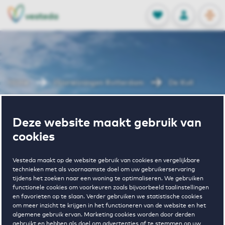
OPEN
0
Opgeslagen p
NL
EN
FAVORIETEN
INLOGGEN
Home
Huurwoningen Rotterdam
De Kuil
Wonen in De
Deze website maakt gebruik van
cookies
Kuil
Vesteda maakt op de website gebruik van cookies en vergelijkbare
technieken met als voornaamste doel om uw gebruikerservaring
tijdens het zoeken naar een woning te optimaliseren. We gebruiken
functionele cookies om voorkeuren zoals bijvoorbeeld taalinstellingen
en favorieten op te slaan. Verder gebruiken we statistische cookies
om meer inzicht te krijgen in het functioneren van de website en het
algemene gebruik ervan. Marketing cookies worden door derden
gebruikt en hebben als doel om advertenties af te stemmen op uw