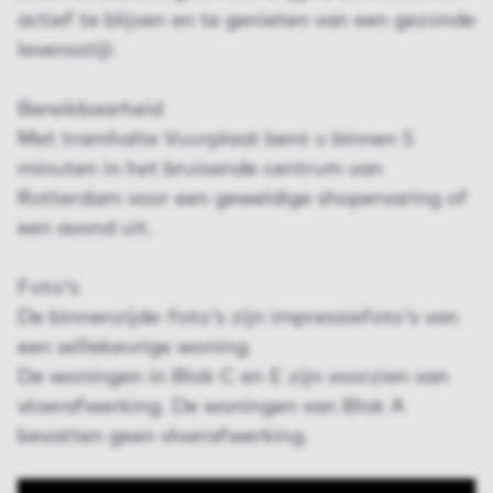
actief te blijven en te genieten van een gezonde
levensstijl.
Bereikbaarheid
Met tramhalte Vuurplaat bent u binnen 5
minuten in het bruisende centrum van
Rotterdam voor een geweldige shopervaring of
een avond uit.
Foto's
De binnenzijde-foto's zijn impressiefoto's van
een willekeurige woning.
De woningen in Blok C en E zijn voorzien van
vloerafwerking. De woningen van Blok A
bevatten geen vloerafwerking.