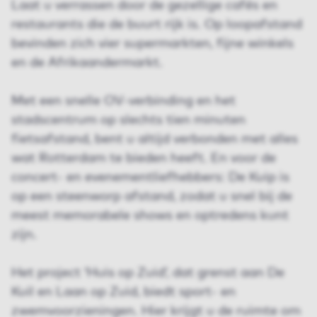
Laat u verrassen door de gezellige cafés en
restaurants die de buurt rijk is. Op loopafstand
bevinden zich vier supermarkten, fijne winkels
en de Afrikaandermarkt.
Met een snelle OV-verbinding en het
stadscentrum op slechts tien minuten
fietsafstand, bent u altijd verbonden met alles
wat Rotterdam te bieden heeft. En voor de
concert- en evenementliefhebbers: De Kuip is
op een steenworp afstand, zodat u snel bij de
meest memorabele shows en optredens kunt
zijn.
Het project ‘Huis op Zuid’, dat grenst aan De
Kuil en Laan op Zuid, biedt sport- en
zwemvoorzieningen. Hier krijgt u de ruimte om