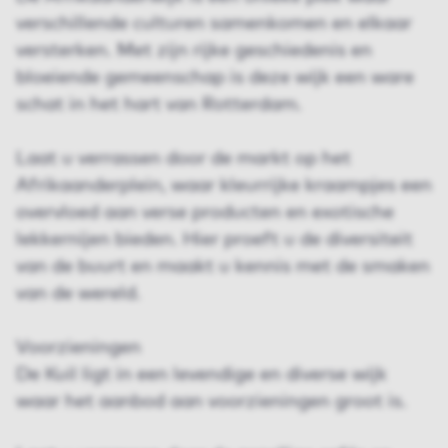
verschillende culturen samenkomen en elkaar
versterken. Met zijn rijke geschiedenis en
bloeiende gemeenschap is deze wijk een ware
schat in het hart van Rotterdam.
Laat u verrassen door de markt op het
Afrikaanderplein, waar kleurrijke kraampjes een
overvloed aan verse producten en exotische
lekkernijen bieden. Hier proeft u de diversiteit
van de buurt en maakt u kennis met de smaken
van de wereld.
Voorzieningen
De Kuil ligt in een levendige en diverse wijk
waar het aanbod aan voorzieningen groot is.