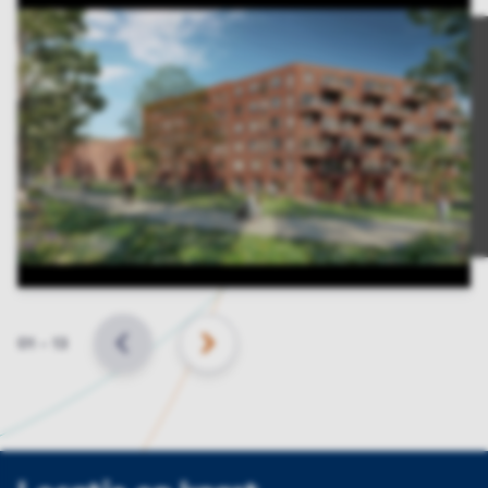
Slide
01
–
13
VORIGE
VOLGENDE