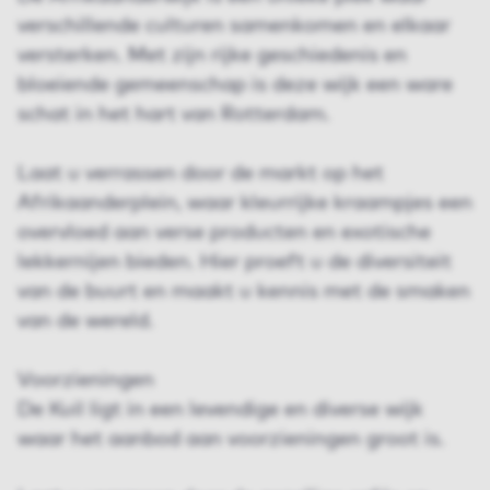
verschillende culturen samenkomen en elkaar
versterken. Met zijn rijke geschiedenis en
bloeiende gemeenschap is deze wijk een ware
schat in het hart van Rotterdam.
Laat u verrassen door de markt op het
Afrikaanderplein, waar kleurrijke kraampjes een
overvloed aan verse producten en exotische
lekkernijen bieden. Hier proeft u de diversiteit
van de buurt en maakt u kennis met de smaken
van de wereld.
Voorzieningen
De Kuil ligt in een levendige en diverse wijk
waar het aanbod aan voorzieningen groot is.