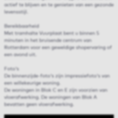
actief te blijven en te genieten van een gezonde
levensstijl.
Bereikbaarheid
Met tramhalte Vuurplaat bent u binnen 5
minuten in het bruisende centrum van
Rotterdam voor een geweldige shopervaring of
een avond uit.
Foto's
De binnenzijde-foto's zijn impressiefoto's van
een willekeurige woning.
De woningen in Blok C en E zijn voorzien van
vloerafwerking. De woningen van Blok A
bevatten geen vloerafwerking.