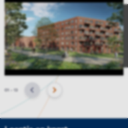
Slide
01
–
13
VORIGE
VOLGENDE