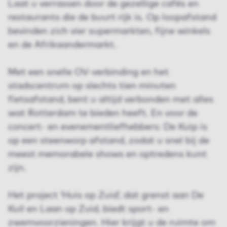
Laat u verrassen door de gezellige cafés en
restaurants die de buurt rijk is. Op loopafstand
bevinden zich vier supermarkten, fijne winkels
en de Afrikaandermarkt.
Met een snelle OV-verbinding en het
stadscentrum op slechts tien minuten
fietsafstand, bent u altijd verbonden met alles
wat Rotterdam te bieden heeft. En voor de
concert- en evenementliefhebbers: De Kuip is
op een steenworp afstand, zodat u snel bij de
meest memorabele shows en optredens kunt
zijn.
Het project ‘Huis op Zuid’, dat grenst aan De
Kuil en Laan op Zuid, biedt sport- en
zwemvoorzieningen. Hier krijgt u de ruimte om