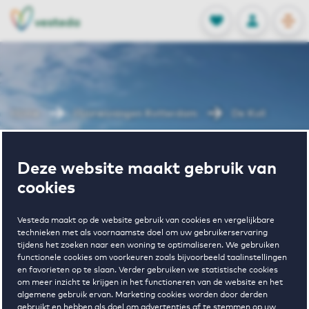
OPEN
0
Opgeslagen p
NL
EN
FAVORIETEN
INLOGGEN
Home
Huurwoningen Rotterdam
De Kuil
Wonen in De
Deze website maakt gebruik van
cookies
Kuil
Vesteda maakt op de website gebruik van cookies en vergelijkbare
technieken met als voornaamste doel om uw gebruikerservaring
tijdens het zoeken naar een woning te optimaliseren. We gebruiken
functionele cookies om voorkeuren zoals bijvoorbeeld taalinstellingen
en favorieten op te slaan. Verder gebruiken we statistische cookies
om meer inzicht te krijgen in het functioneren van de website en het
algemene gebruik ervan. Marketing cookies worden door derden
gebruikt en hebben als doel om advertenties af te stemmen op uw