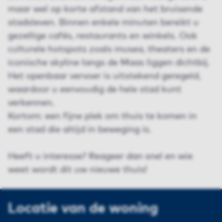
maar wel op korte afstand van het bruisende
stadsleven. Binnen enkele minuten bereikt u
gezellige cafés, restaurants en winkels. Ook
culturele hotspots zoals musea, theaters en de
iconische skyline langs de Maas liggen dichtbij.
Het openbaar vervoer is uitstekend geregeld,
waardoor u eenvoudig de hele stad kunt
verkennen.
Kortom: een fijne plek om thuis te komen in
een stad die altijd in beweging is.
Heeft u interesse? Reageer dan snel en wie
weet wordt dit uw nieuwe thuis!
Locatie van de woning