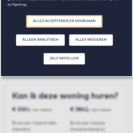
surfgedrag.
106 Rotterdam
Door op ‘Zelf instellen’ te klikken, kunt u meer lezen over onze cookies
ALLES ACCEPTEREN EN DOORGAAN
en uw voorkeuren aanpassen. Door op ‘Alles accepteren en doorgaan’
te klikken, gaat u akkoord met het gebruik van cookies zoals
De Kuil
omschreven in onze
Privacy- en Cookieverklaring
.
ALLEEN ANALYTISCH
ALLES WEIGEREN
€ 961,-
1
48 m²
ZELF INSTELLEN
huurprijs p.m.
slaapkamer(s)
oppervlakte
Kan ik deze woning huren?
€ 3361,-
€ 3842,-
per maand
per maand
Bruto per maand (één
Bruto per maand
inkomen)
(tweeverdieners)