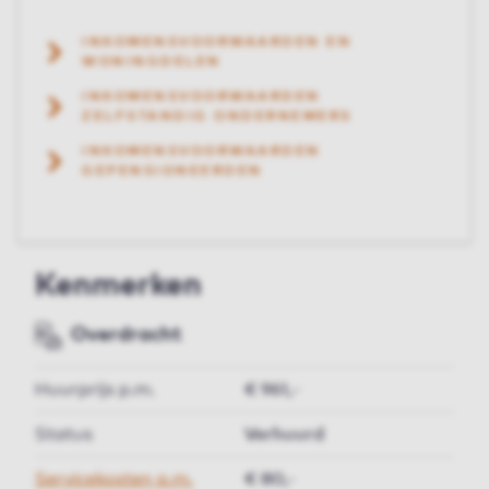
INKOMENSVOORWAARDEN EN
WONINGDELEN
INKOMENSVOORWAARDEN
ZELFSTANDIG ONDERNEMERS
INKOMENSVOORWAARDEN
GEPENSIONEERDEN
Kenmerken
Overdracht
Huurprijs p.m.
€ 961,-
Status
Verhuurd
Servicekosten p.m.
€ 80,-