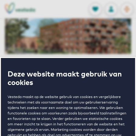
OPEN
0
Opgeslagen p
NL
EN
FAVORIETEN
INLOGGEN
Home
Huurwoningen Rotterdam
Deze website maakt gebruik van
De Kuil
Helen Suzmanhof 106 Rotterdam
cookies
Verhuurd
Vesteda maakt op de website gebruik van cookies en vergelijkbare
Helen
technieken met als voornaamste doel om uw gebruikerservaring
tijdens het zoeken naar een woning te optimaliseren. We gebruiken
functionele cookies om voorkeuren zoals bijvoorbeeld taalinstellingen
en favorieten op te slaan. Verder gebruiken we statistische cookies
Suzmanhof
om meer inzicht te krijgen in het functioneren van de website en het
algemene gebruik ervan. Marketing cookies worden door derden
gebruikt en hebben als doel om advertenties af te stemmen op uw