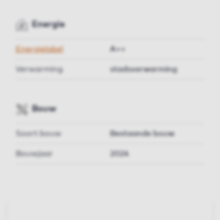
Energie
Energielabel
A++
Verwarming
stadsverwarming
Bouw
Soort bouw
Bestaande bouw
Bouwjaar
2024