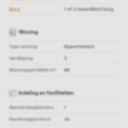
Borg
1 of 2 maand(en) borg
Woning
Type woning
Appartement
Verdieping
3
Woonoppervlakte m²
48
Indeling en faciliteiten
Aantal slaapkamers
1
Keukenapparatuur
Ja