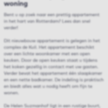
woning
Bent u op zoek naar een prettig appartement
in het hart van Rotterdam? Lees dan snel
verder!
Dit nieuwbouw appartement is gelegen in het
complex de Kuil. Het appartement beschikt
over een lichte woonkamer met een open
keuken. Door de open keuken staat u tijdens
het koken gezellig in contact met uw gasten.
Verder bevat het appartement één slaapkamer
en een nette badkamer. De indeling is praktisch
en biedt alles wat u nodig heeft om fijn te
wonen.
De Helen Suzmanhof ligt in een rustige buurt,