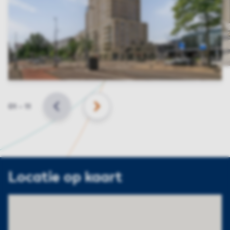
Slide
01
–
11
VORIGE
VOLGENDE
Locatie op kaart