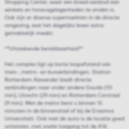
Shopping Center, waar een breed aanbod aan
winkels en horecagelegenheden te vinden is.
Ook zijn er diverse supermarkten in de directe
omgeving, wat het dagelijks leven extra
gemakkelijk maakt.
**Uitstekende bereikbaarheid**
Het complex ligt op korte loopafstand van
trein-, metro- en busverbindingen. Station
Rotterdam Alexander biedt directe
verbindingen naar onder andere Gouda (10
min), Utrecht (29 min) en Rotterdam Centraal
(9 min). Met de metro bent u binnen 15
minuten in de binnenstad of bij de Erasmus
Universiteit. Ook met de auto is de locatie goed
ontsloten, met snelle toegang tot de A16