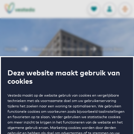
OPEN
0
Opgeslagen p
NL
EN
FAVORIETEN
INLOGGEN
Home
Huurwoningen Rotterdam
Grote Beer
Wonen in
Deze website maakt gebruik van
cookies
Grote Beer
Vesteda maakt op de website gebruik van cookies en vergelijkbare
technieken met als voornaamste doel om uw gebruikerservaring
tijdens het zoeken naar een woning te optimaliseren. We gebruiken
functionele cookies om voorkeuren zoals bijvoorbeeld taalinstellingen
en favorieten op te slaan. Verder gebruiken we statistische cookies
om meer inzicht te krijgen in het functioneren van de website en het
algemene gebruik ervan. Marketing cookies worden door derden
gebruikt en hebben als doel om advertenties af te stemmen op uw