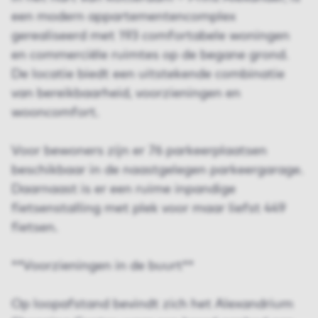
een modern appartementencomplex
gerealiseerd met 193 comfortabele woningen
en commerciële ruimtes op de begane grond.
De locatie biedt een uitstekende combinatie
van bereikbaarheid, voorzieningen en
wooncomfort.
Voor bewoners zijn er 76 parkeerplaatsen
beschikbaar in de naastgelegen parkeergarage.
Daarnaast is er een ruime inpandige
fietsenstalling met plek voor maar liefst 449
fietsen.
**Voorzieningen in de buurt**
Op loopafstand bevindt zich het Alexandrium