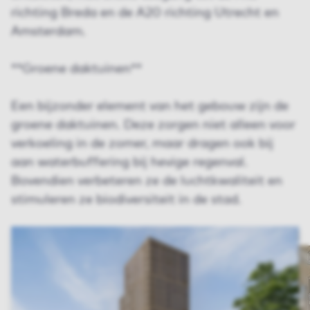
richting Breda en de A20 richting Utrecht en
Amsterdam.
**Groene daktuinen**
Een bijzonder element van het gebouw zijn de
groene daktuinen. Deze zorgen niet alleen voor
verkoeling in de zomer, maar dragen ook bij
aan waterbuffering bij hevige regenval.
Bovendien verbeteren ze de luchtkwaliteit en
stimuleren ze biodiversiteit in de stad.