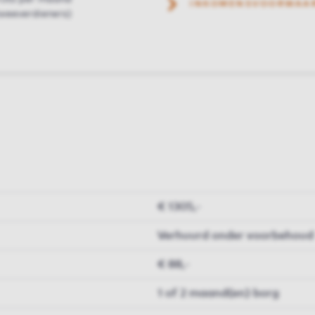
INKOMENSVOORWAA
weeverdieners)
€ 1305,-
Verhuurd onder voorbehoud
€ 88,-
1 of 2 maand(en) borg