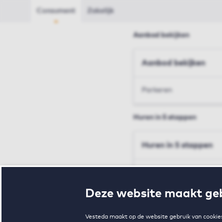
Consument
Zakelijk
Aanbod bekijken
Aanbod bekijken
Parkeren
Huren in 5 stappen
Huren in 5 stappen
Inschrijven en bezichtig
Deze website maakt geb
Voorwaarden en toewij
Vesteda maakt op de website gebruik van cookies