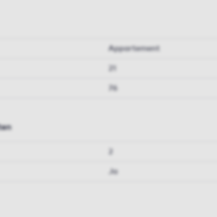
Appartement
21
76
ten
2
Ja