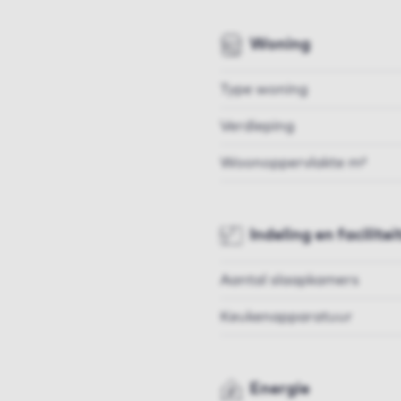
Woning
Type woning
Verdieping
Woonoppervlakte m²
Indeling en facilitei
Aantal slaapkamers
Keukenapparatuur
Energie