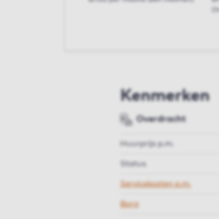
(t
Kenmerken
Overdracht
Huurprijs p.m.
Status
Servicekosten p.m.
Borg