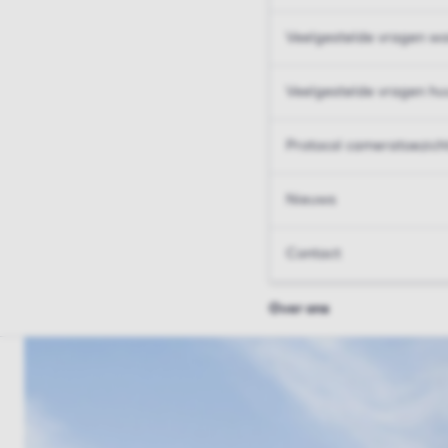
Veelgestelde vragen wo
Veelgestelde vragen hu
Protocol cameratoezich
Nieuws
Contact
Over ons