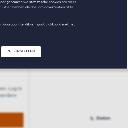
erder gebruiken we statistische cookies om meer
uikt en hebben als doel om advertenties af te
en doorgaan’ te klikken, gaat u akkoord met het
ZELF INSTELLEN
Sluit modal
n
en. Log in
 eerdere
Zoeken