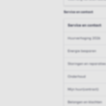
Service en contact
Service en contact
Huurverhoging 2026
Energie besparen
Storingen en reparaties
Onderhoud
Mijn huur(contract)
Belangen en klachten