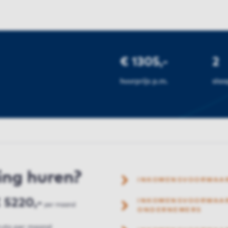
€ 1305,-
2
huurprijs p.m.
sla
ing huren?
INKOMENSVOORWAA
 5220,-
INKOMENSVOORWAAR
per maand
ONDERNEMERS
ruto per maand