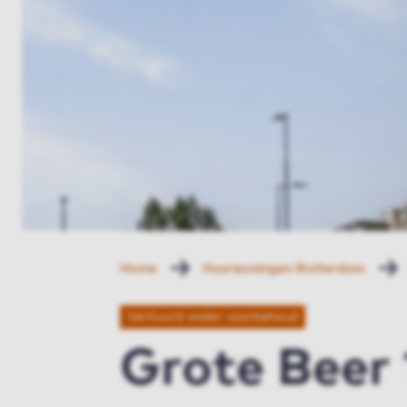
Home
Huurwoningen Rotterdam
Verhuurd onder voorbehoud
Grote Beer