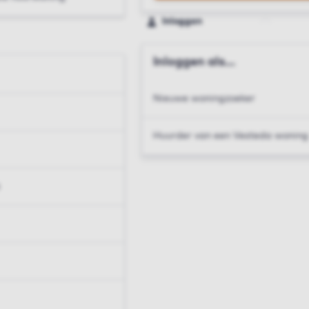
Inloggen
Inloggen als...
Nieuwe woningzoeker
Huurder van een Vesteda woning