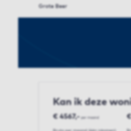
Grote Beer
Kan ik deze won
€ 4567,-
€
per maand
Bruto per maand (één inkomen)
B