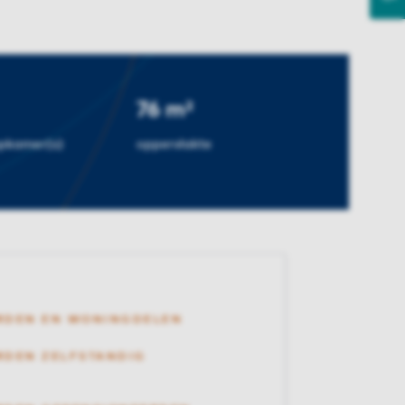
76 m²
apkamer(s)
oppervlakte
RDEN EN WONINGDELEN
DEN ZELFSTANDIG