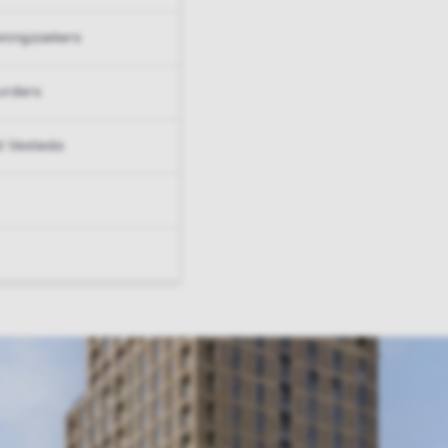
ningzoekers
urders
t Vesteda