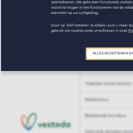
optimaliseren. We gebruiken functionele cookies 
Huren op maat
inzicht te krijgen in het functioneren van de we
stemmen op uw surfgedrag.
Huren op maat
Door op ‘Zelf instellen’ te klikken, kunt u meer
gebruik van cookies zoals omschreven in onze
Pr
Woningdelen
50+
ALLES ACCEPTEREN E
Sleutelberoepen
Tijdelijke kamerverhuur
Middenhuur
Bestaande huurders
Voorrang verlaten soci