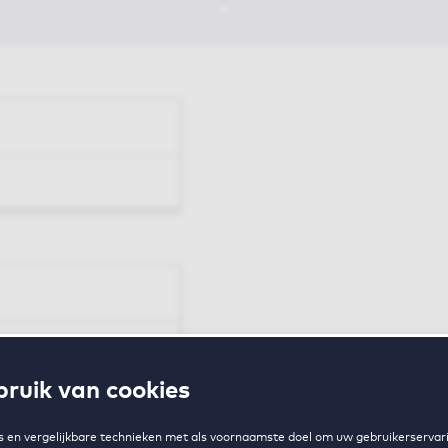
en
ruik van cookies
zing
 en vergelijkbare technieken met als voornaamste doel om uw gebruikerservari