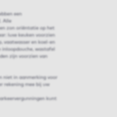
ebben een
 Alle
n zon oriëntatie op het
ar: luxe keuken voorzien
p, vaatwasser en koel-en
n inloopdouche, wastafel
nden zijn voorzien van
 niet in aanmerking voor
er rekening mee bij uw
parkeervergunningen kunt