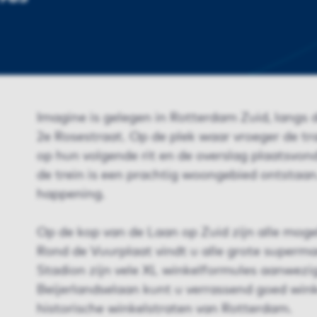
Imagine is gelegen in Rotterdam Zuid, langs 
2e Rosestraat. Op de plek waar vroeger de t
op hun volgende rit en de overslag plaatsvon
de trein is een prachtig woongebied ontstaan
happening.
Op de kop van de Laan op Zuid zijn alle mogel
Rond de Vuurplaat vindt u alle grote superma
Stadion zijn vele XL winkelformules aanwezig
Beijerlandselaan kunt u verrassend goed winke
historische winkelstraten van Rotterdam.