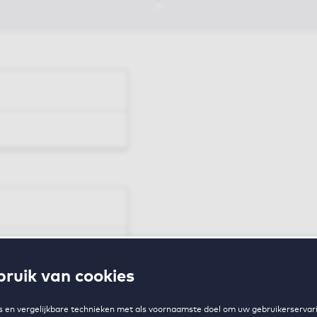
en
ruik van cookies
zing
 en vergelijkbare technieken met als voornaamste doel om uw gebruikerservari