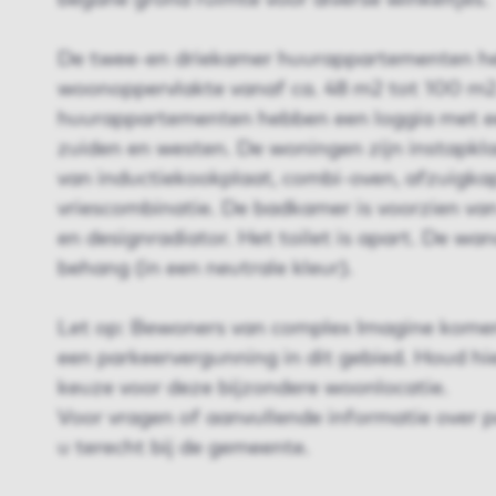
begane grond ruimte voor diverse winkeltjes.
De twee-en driekamer huurappartementen h
woonoppervlakte vanaf ca. 48 m2 tot 100 m2.
huurappartementen hebben een loggia met ee
zuiden en westen. De woningen zijn instapkla
van inductiekookplaat, combi-oven, afzuigka
vriescombinatie. De badkamer is voorzien va
en designradiator. Het toilet is apart. De wa
behang (in een neutrale kleur).
Let op: Bewoners van complex Imagine komen
een parkeervergunning in dit gebied. Houd hi
keuze voor deze bijzondere woonlocatie.
Voor vragen of aanvullende informatie over 
u terecht bij de gemeente.