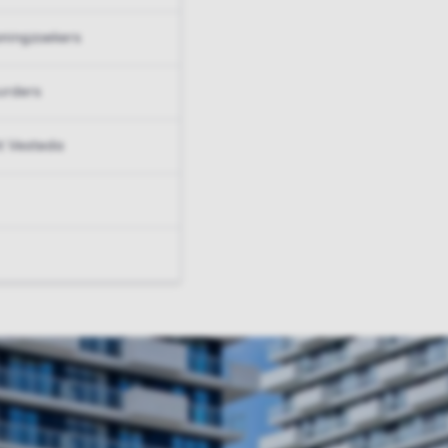
ningzoekers
urders
t Vesteda