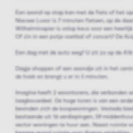
Een avond op stap kan met de fiets of het op
Nieuwe Luxor is 7 minuten fietsen, op de daa
Wilhelminapier is volop keus voor een heerlijk 
Of zin in een potje voetbal of concert? De Kui
Een dag met de auto weg? U zit zo op de A16
Dagje shoppen of een avondje uit in het cen
de hoek en brengt u er in 5 minuten.
Imagine heeft 2 woontorens, die verbonden 
laagbouwdeel. De hoge toren is van een ander
bevinden zich de koopwoningen. Vesteda biedt
bestaande uit 16 verdiepingen, 59 middenhuur
sector woningen te huur aan. Naast ruimte vo