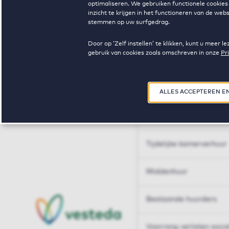
optimaliseren. We gebruiken functionele cookies 
Huren op maat
inzicht te krijgen in het functioneren van de we
stemmen op uw surfgedrag.
Huren op maat
Door op ‘Zelf instellen’ te klikken, kunt u meer
gebruik van cookies zoals omschreven in onze
Pr
Woningdelen
50+
ALLES ACCEPTEREN E
Sleutelberoepen
Tijdelijke kamerverhuur
Middenhuur
Bestaande huurders
Voorrang verlaten soci