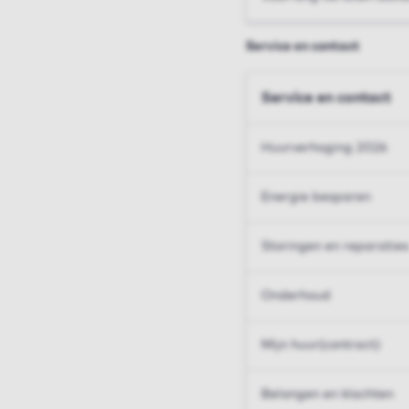
Service en contact
Service en contact
Huurverhoging 2026
Energie besparen
Storingen en reparaties
Onderhoud
Mijn huur(contract)
Belangen en klachten