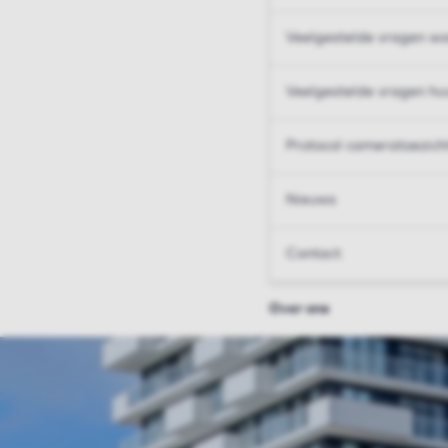
Veelgestelde vragen wo
Veelgestelde vragen hu
Protocol cameratoezich
Nieuws
Contact
Over ons