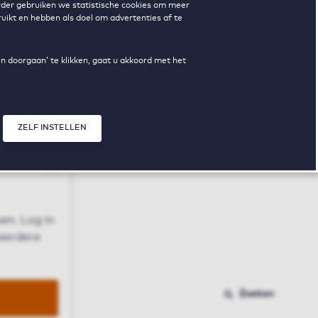
erder gebruiken we statistische cookies om meer
uikt en hebben als doel om advertenties af te
en doorgaan’ te klikken, gaat u akkoord met het
ZELF INSTELLEN
Sluit modal
n
en. Log in
 eerdere
Zoeken