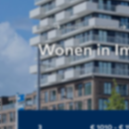
Home
Huurwoningen Rotterdam
Wonen in I
3
€ 1010 - € 