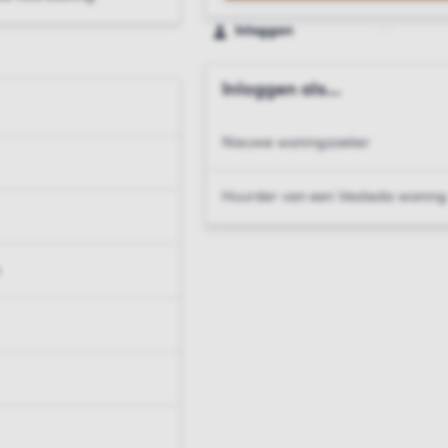
Inloggen
Inloggen als...
Nieuwe woningzoeker
Huurder van een Vesteda woning