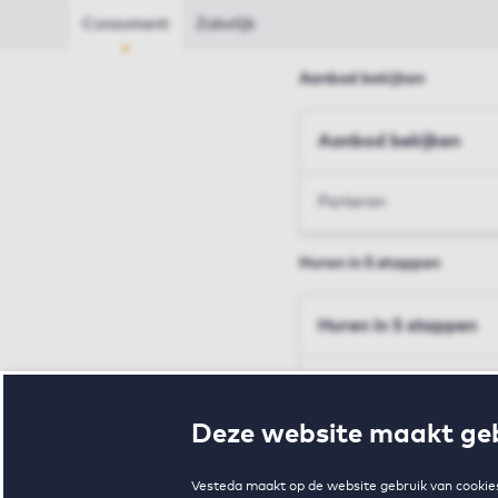
Consument
Zakelijk
Aanbod bekijken
Aanbod bekijken
Parkeren
Huren in 5 stappen
Huren in 5 stappen
Inschrijven en bezichtig
Deze website maakt geb
Voorwaarden en toewij
Vesteda maakt op de website gebruik van cookies