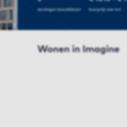
woningen beschikbaar
huurprijs van tot
Wonen in Imagine