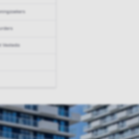
ningzoekers
urders
t Vesteda