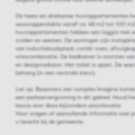
begane grond ruimte voor diverse winkeltjes.
De twee-en driekamer huurappartementen h
woonoppervlakte vanaf ca. 48 m2 tot 100 m2.
huurappartementen hebben een loggia met ee
zuiden en westen. De woningen zijn instapkla
van inductiekookplaat, combi-oven, afzuigka
vriescombinatie. De badkamer is voorzien va
en designradiator. Het toilet is apart. De wa
behang (in een neutrale kleur).
Let op: Bewoners van complex Imagine komen
een parkeervergunning in dit gebied. Houd hi
keuze voor deze bijzondere woonlocatie.
Voor vragen of aanvullende informatie over 
u terecht bij de gemeente.