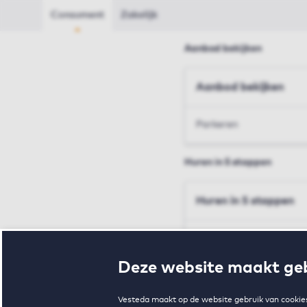
Consument
Zakelijk
Aanbod bekijken
Aanbod bekijken
Parkeren
Huren in 5 stappen
Huren in 5 stappen
Inschrijven en bezichtig
Deze website maakt geb
Voorwaarden en toewij
Vesteda maakt op de website gebruik van cookies