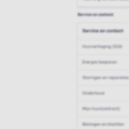
Service en contact
Service en contact
Huurverhoging 2026
Energie besparen
Storingen en reparaties
Onderhoud
Mijn huur(contract)
Belangen en klachten