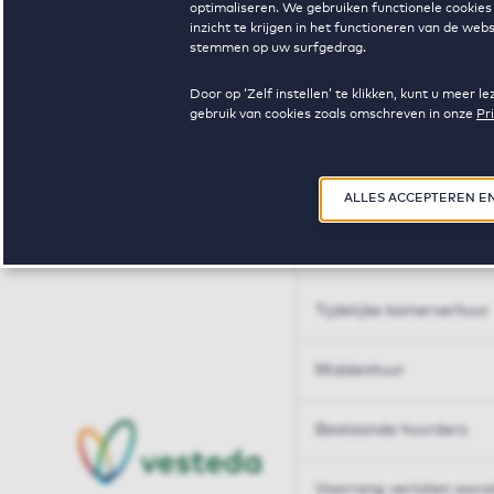
optimaliseren. We gebruiken functionele cookies 
Huren op maat
inzicht te krijgen in het functioneren van de we
stemmen op uw surfgedrag.
Huren op maat
Door op ‘Zelf instellen’ te klikken, kunt u meer
gebruik van cookies zoals omschreven in onze
Pr
Woningdelen
50+
ALLES ACCEPTEREN E
Sleutelberoepen
Tijdelijke kamerverhuur
Middenhuur
Bestaande huurders
Voorrang verlaten soci