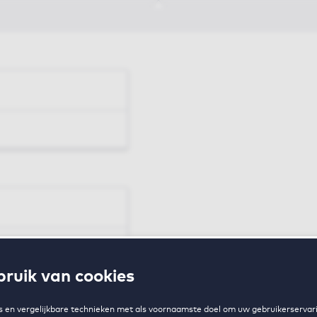
en
ruik van cookies
zing
 en vergelijkbare technieken met als voornaamste doel om uw gebruikerservari