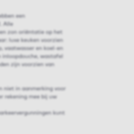
ebben een
 Alle
n zon oriëntatie op het
ar: luxe keuken voorzien
p, vaatwasser en koel-en
n inloopdouche, wastafel
nden zijn voorzien van
 niet in aanmerking voor
er rekening mee bij uw
parkeervergunningen kunt