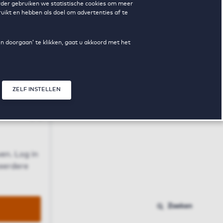
erder gebruiken we statistische cookies om meer
uikt en hebben als doel om advertenties af te
en doorgaan’ te klikken, gaat u akkoord met het
ZELF INSTELLEN
Sluit modal
n
en. Log in
 eerdere
Zoeken