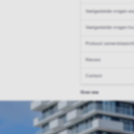
Veelgestelde vragen wo
Veelgestelde vragen hu
Protocol cameratoezich
Nieuws
Contact
Over ons