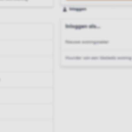
Inloggen
Inloggen als...
Nieuwe woningzoeker
Huurder van een Vesteda woning