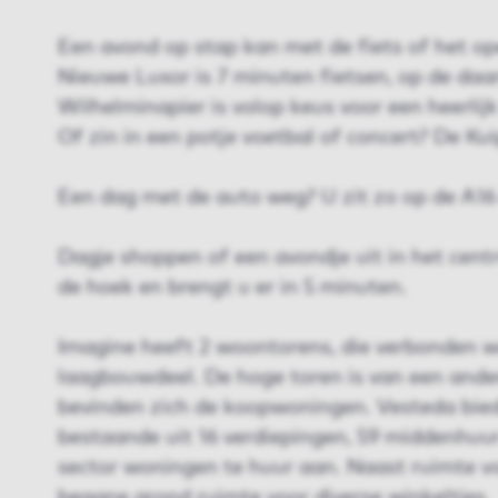
Een avond op stap kan met de fiets of het op
Nieuwe Luxor is 7 minuten fietsen, op de daa
Wilhelminapier is volop keus voor een heerlijk 
Of zin in een potje voetbal of concert? De Kui
Een dag met de auto weg? U zit zo op de A16
Dagje shoppen of een avondje uit in het cen
de hoek en brengt u er in 5 minuten.
Imagine heeft 2 woontorens, die verbonden 
laagbouwdeel. De hoge toren is van een ander
bevinden zich de koopwoningen. Vesteda biedt
bestaande uit 16 verdiepingen, 59 middenhuur
sector woningen te huur aan. Naast ruimte vo