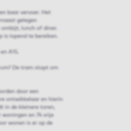
en baar vervoer. Het
rnaast gelegen
ontbijt, lunch of diner.
p is lopend te bereiken.
 en A15.
trum? De tram stopt om
worden door een
e ontwikkelaar en hierin
 in de kleinere toren,
 woningen en 74 vrije
or wonen is er op de