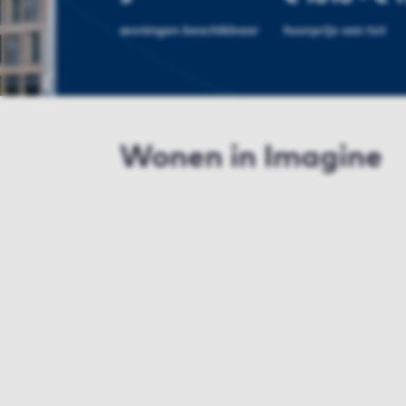
woningen beschikbaar
huurprijs van tot
Wonen in Imagine