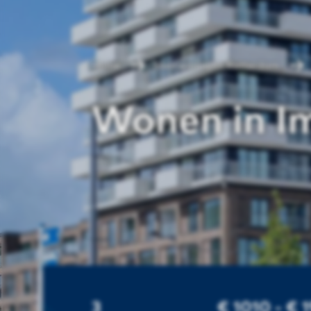
Home
Huurwoningen Rotterdam
Wonen in I
3
€ 1010 - € 