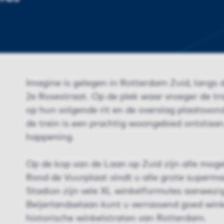
Imagine is gelegen in Rotterdam Zuid, langs 
2e Rosestraat. Op de plek waar vroeger de t
op hun volgende rit en de overslag plaatsvon
de trein is een prachtig woongebied ontstaan
happening.
Op de kop van de Laan op Zuid zijn alle mogel
Rond de Vuurplaat vindt u alle grote superma
Stadion zijn vele XL winkelformules aanwezig
Beijerlandselaan kunt u verrassend goed winke
historische winkelstraten van Rotterdam.