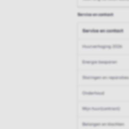
Service en contact
Service en contact
Huurverhoging 2026
Energie besparen
Storingen en reparaties
Onderhoud
Mijn huur(contract)
Belangen en klachten