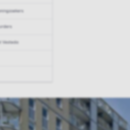
ningzoekers
urders
t Vesteda