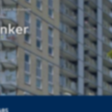
Linker Rottekade
inker
485