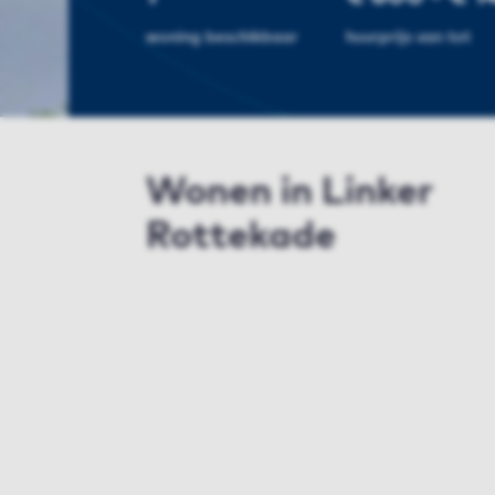
woning beschikbaar
huurprijs van tot
Wonen in Linker
Rottekade