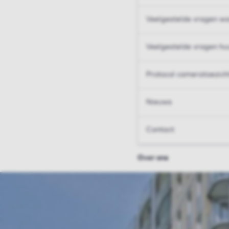
Veelgestelde vragen wo
Veelgestelde vragen hu
Protocol cameratoezich
Nieuws
Contact
Over ons