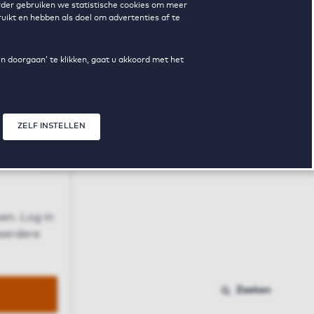
erder gebruiken we statistische cookies om meer
uikt en hebben als doel om advertenties af te
en doorgaan’ te klikken, gaat u akkoord met het
ZELF INSTELLEN
Sluit modal
n
en. Log in
 eerdere
Zoeken