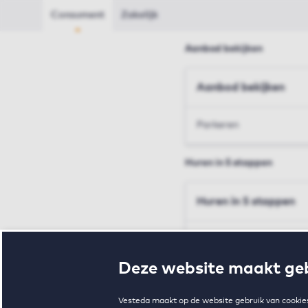
Consument
Zakelijk
Aanbod bekijken
Aanbod bekijken
Parkeren
Huren in 5 stappen
Huren in 5 stappen
Inschrijven en bezichtig
Deze website maakt geb
Voorwaarden en toewij
Vesteda maakt op de website gebruik van cookies