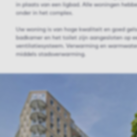
in plaats van een ligbad. Alle woningen hebbe
onder in het complex.
Uw woning is van hoge kwaliteit en goed geïs
badkamer en het toilet zijn aangesloten op 
ventilatiesysteem. Verwarming en warmwater
middels stadsverwarming.