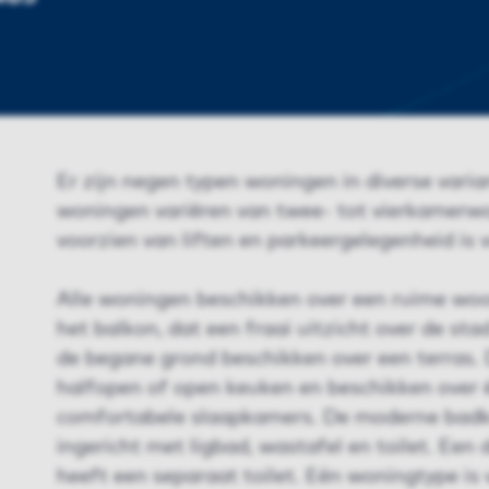
Er zijn negen typen woningen in diverse vari
woningen variëren van twee- tot vierkamerwo
voorzien van liften en parkeergelegenheid is
Alle woningen beschikken over een ruime w
het balkon, dat een fraai uitzicht over de st
de begane grond beschikken over een terras
halfopen of open keuken en beschikken over é
comfortabele slaapkamers. De moderne badk
ingericht met ligbad, wastafel en toilet. Een
heeft een separaat toilet. Eén woningtype is