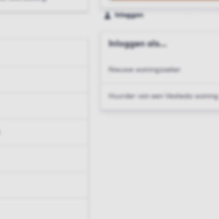
Inloggen
Inloggen als...
Nieuwe woningzoeker
Huurder van een Vesteda woning