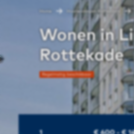
Home
Huurwoningen Rotterdam
Wonen in L
Rottekade
Regelmatig beschikbaar
1
€ 600 - € 1