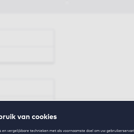
en
ruik van cookies
zing
 en vergelijkbare technieken met als voornaamste doel om uw gebruikerservari