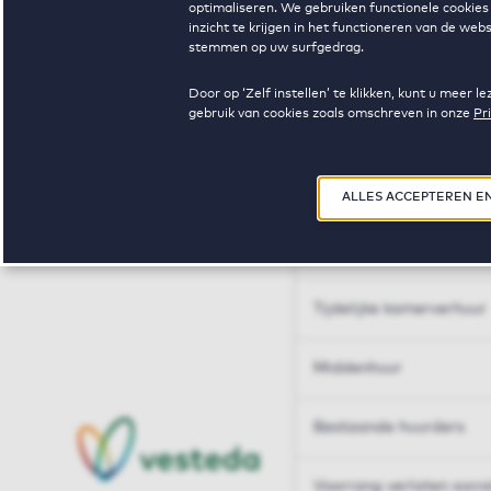
optimaliseren. We gebruiken functionele cookies 
Huren op maat
inzicht te krijgen in het functioneren van de we
stemmen op uw surfgedrag.
Huren op maat
Door op ‘Zelf instellen’ te klikken, kunt u meer
gebruik van cookies zoals omschreven in onze
Pr
Woningdelen
50+
ALLES ACCEPTEREN E
Sleutelberoepen
Tijdelijke kamerverhuur
Middenhuur
Bestaande huurders
Voorrang verlaten soci