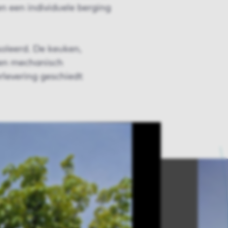
n een individuele berging
oleerd. De keuken,
een mechanisch
levering geschiedt