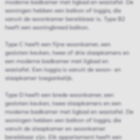
moderne badkamer met ligbad en wastafel. De
woningen hebben een balkon of loggia, die
vanuit de woonkamer bereikbaar is. Type B2
heeft een woningbreed balkon.
Type C heeft een fijne woonkamer, een
gesloten keuken, twee of drie slaapkamers en
een moderne badkamer met ligbad en
wastafel. Een loggia is vanuit de woon- en
slaapkamer toegankelijk.
Type D heeft een brede woonkamer, een
gesloten keuken, twee slaapkamers en een
moderne badkamer met ligbad en wastafel. De
woningen hebben een balkon of loggia, die
vanuit de slaapkamer en woonkamer
bereikbaar zijn. Elk appartement heeft een