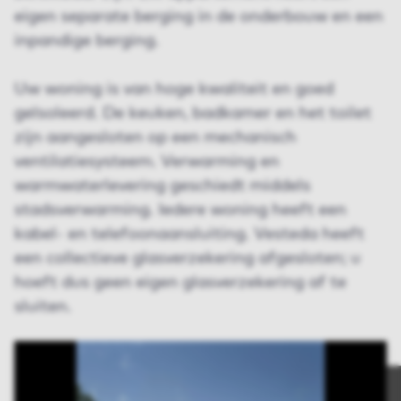
eigen separate berging in de onderbouw en een
inpandige berging.
Uw woning is van hoge kwaliteit en goed
geïsoleerd. De keuken, badkamer en het toilet
zijn aangesloten op een mechanisch
ventilatiesysteem. Verwarming en
warmwaterlevering geschiedt middels
stadsverwarming. Iedere woning heeft een
kabel- en telefoonaansluiting. Vesteda heeft
een collectieve glasverzekering afgesloten; u
hoeft dus geen eigen glasverzekering af te
sluiten.