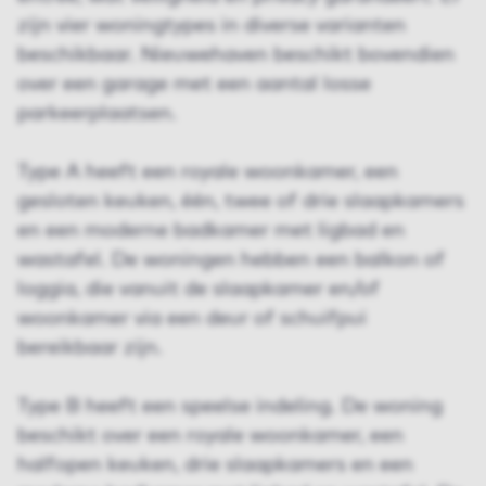
zijn vier woningtypes in diverse varianten
beschikbaar. Nieuwehaven beschikt bovendien
over een garage met een aantal losse
parkeerplaatsen.
Type A heeft een royale woonkamer, een
gesloten keuken, één, twee of drie slaapkamers
en een moderne badkamer met ligbad en
wastafel. De woningen hebben een balkon of
loggia, die vanuit de slaapkamer en/of
woonkamer via een deur of schuifpui
bereikbaar zijn.
Type B heeft een speelse indeling. De woning
beschikt over een royale woonkamer, een
halfopen keuken, drie slaapkamers en een