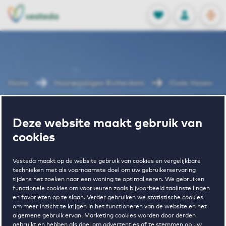
OPEN
0
Opgeslagen p
NL
EN
FAVORIETEN
INLOGGEN
Home
Huurwoningen Rotterdam
Oude Haven
Wonen in Oude
Deze website maakt gebruik van
cookies
Haven
Vesteda maakt op de website gebruik van cookies en vergelijkbare
technieken met als voornaamste doel om uw gebruikerservaring
tijdens het zoeken naar een woning te optimaliseren. We gebruiken
functionele cookies om voorkeuren zoals bijvoorbeeld taalinstellingen
en favorieten op te slaan. Verder gebruiken we statistische cookies
om meer inzicht te krijgen in het functioneren van de website en het
algemene gebruik ervan. Marketing cookies worden door derden
gebruikt en hebben als doel om advertenties af te stemmen op uw