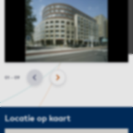
Slide
01
–
09
VORIGE
VOLGENDE
Locatie op kaart