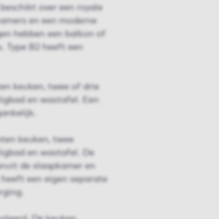
beschikt over een royale
kamers en een moderne
en hebben een balkon of
s. Type B2 heeft een
en keuken, twee of drie
igbad en wastafel. Een
ankelijk.
oten keuken, twee
igbad en wastafel. De
anuit de slaapkamer en
heeft een eigen separate
rging.