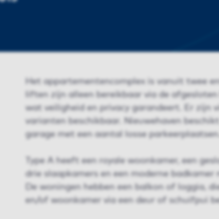
Het appartementencomplex is vanuit twee en
liften zijn alleen bereikbaar via de afgeslote
wat veiligheid en privacy garandeert. Er zijn 
varianten beschikbaar. Nieuwehaven beschikt
garage met een aantal losse parkeerplaatsen
Type A heeft een royale woonkamer, een gesl
drie slaapkamers en een moderne badkamer m
De woningen hebben een balkon of loggia, di
en/of woonkamer via een deur of schuifpui be