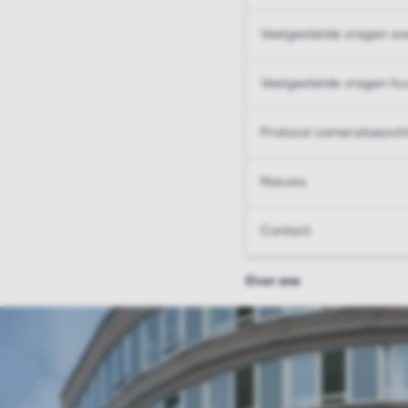
Veelgestelde vragen wo
Veelgestelde vragen hu
Protocol cameratoezich
Nieuws
Contact
Over ons