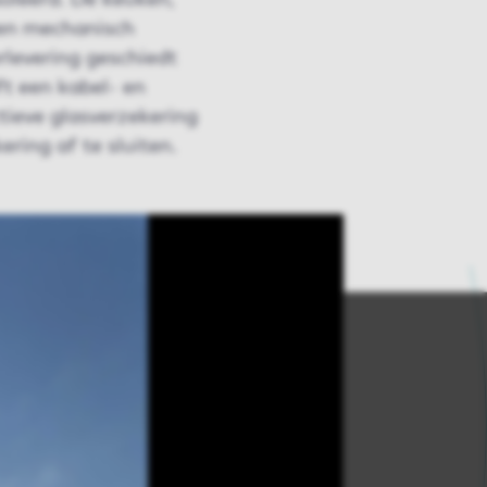
oleerd. De keuken,
een mechanisch
levering geschiedt
t een kabel- en
tieve glasverzekering
ring af te sluiten.