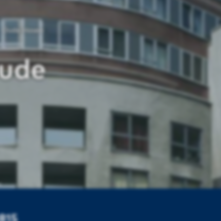
Oude Haven
ude
1815