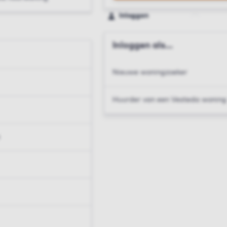
Inloggen
Inloggen als...
Nieuwe woningzoeker
Huurder van een Vesteda woning