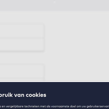
en
ruik van cookies
zing
 en vergelijkbare technieken met als voornaamste doel om uw gebruikerservari