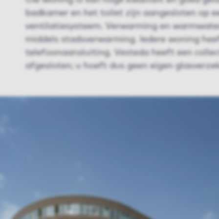
Uw woning is van hoge kwaliteit en goed geïs
badkamer en het toilet zijn aangesloten op 
ventilatiesysteem. Verwarming en warmwater
middels stadsverwarming. Iedere woning heef
telefoonaansluiting. Vesteda heeft een collec
afgesloten; u hoeft dus geen eigen glasverzeke