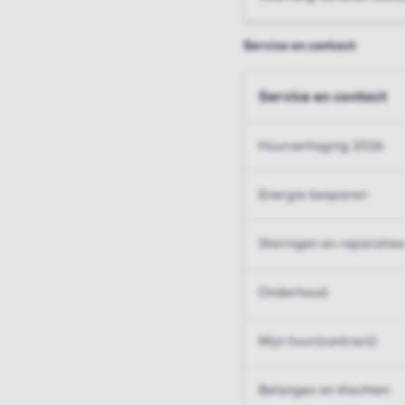
Service en contact
Service en contact
Huurverhoging 2026
Energie besparen
Storingen en reparaties
Onderhoud
Mijn huur(contract)
Belangen en klachten