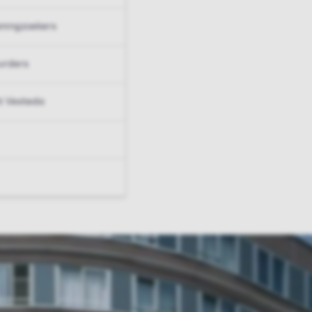
ningzoekers
urders
t Vesteda