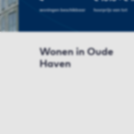
woningen beschikbaar
huurprijs van tot
Wonen in Oude
Haven