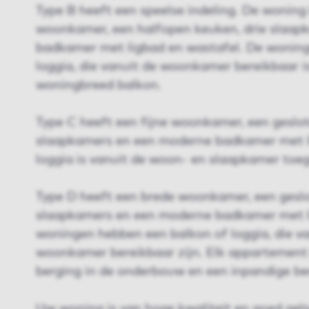
Type B heeft een speelse indeling. De woning 
woonkamer, een halfopen keuken, drie slaap
badkamer met ligbad en wastafel. De woning
loggia, die vanuit de woonkamer bereikbaar i
woningbreed balkon.
Type C heeft een fijne woonkamer, een geslot
slaapkamers en een moderne badkamer met l
loggia is vanuit de woon- en slaapkamer toeg
Type D heeft een brede woonkamer, een gesl
slaapkamers en een moderne badkamer met l
woningen hebben een balkon of loggia, die v
woonkamer bereikbaar zijn. Elk appartement 
berging in de onderbouw en een inpandige be