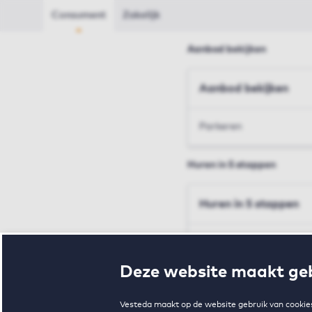
Consument
Zakelijk
Aanbod bekijken
Aanbod bekijken
Parkeren
Huren in 5 stappen
Huren in 5 stappen
Inschrijven en bezichtig
Deze website maakt geb
Voorwaarden en toewij
Vesteda maakt op de website gebruik van cookies