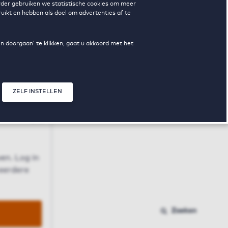
erder gebruiken we statistische cookies om meer
uikt en hebben als doel om advertenties af te
en doorgaan’ te klikken, gaat u akkoord met het
ZELF INSTELLEN
Sluit modal
n
en. Log in
 eerdere
Zoeken