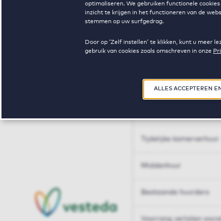
optimaliseren. We gebruiken functionele cookies 
Huren op maat
inzicht te krijgen in het functioneren van de we
stemmen op uw surfgedrag.
Huren op maat
Door op ‘Zelf instellen’ te klikken, kunt u meer
gebruik van cookies zoals omschreven in onze
Pr
Woningdelen
50+
ALLES ACCEPTEREN E
Sleutelberoepen
Tijdelijke kamerverhuur
Middenhuur
Bestaande huurders
Voorrang verlaten soci