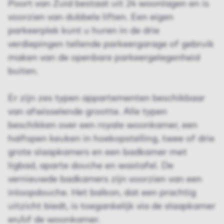
Poort van Zuid bestaat uit 24 woonlagen en is
voorzien van dubbele liften. Een eigen
parkeerplek kunt u huren in de drie
verdiepingen tellende parkeergarage of gebruik
maken van de openbare parkeergelegenheid
buiten.
Er zijn zes typen appartementen beschikbaar
van afwisselende grootte. Alle typen
beschikken over een royale woonkamer, een
halfopen keuken in hoekopstelling, twee of drie
grote slaapkamers en een badkamer met
ligbad, aparte douche en wastafel. De
vernieuwde badkamers zijn voorzien van een
inloopdouche. Het balkon, dat een prachtig
uitzicht biedt, is toegankelijk via de slaapkamer
en/of de woonkamer.