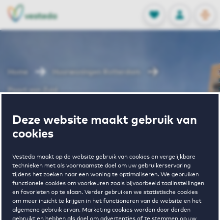
OPEN
0
Opgeslagen p
NL
EN
FAVORIETEN
INLOGGEN
Home
Huurwoningen Rotterdam
Poort van Zuid
Wonen in
Deze website maakt gebruik van
cookies
Poort van Zuid
Vesteda maakt op de website gebruik van cookies en vergelijkbare
technieken met als voornaamste doel om uw gebruikerservaring
tijdens het zoeken naar een woning te optimaliseren. We gebruiken
functionele cookies om voorkeuren zoals bijvoorbeeld taalinstellingen
Regelmatig beschikbaar
en favorieten op te slaan. Verder gebruiken we statistische cookies
om meer inzicht te krijgen in het functioneren van de website en het
algemene gebruik ervan. Marketing cookies worden door derden
gebruikt en hebben als doel om advertenties af te stemmen op uw