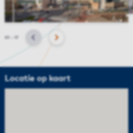
Slide
01
–
17
VORIGE
VOLGENDE
Locatie op kaart