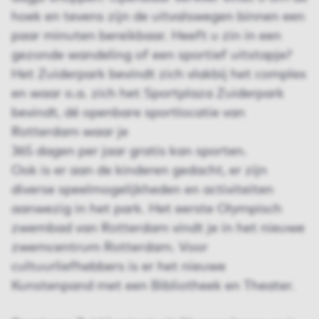
hoek en tevens zijn de uitvalswegen binnen een
paar minuten bereikbaar. Heeft u zin in een
gezonde wandeling of een sportief uitstapje?
Het Zuiderpark bevindt zich vlakbij het complex
en waar o.a. zich het Sportplaza Zuiderpark
bevindt, dé openbare sportlocatie van
Rotterdam waar je
365 dagen per jaar gratis kan sporten.
Ook is er aan de kinderen gedacht, er zijn
diverse speelmogelijkheden en activiteiten
aanwezig in het park. Het eerste Olympisch
zwembad van Rotterdam vindt je in het nieuwe
zwemcentrum Rotterdam. Voor
cultuurliefhebbers is er het nieuwe
Kunstenpand met een Bibliotheek en Theater.