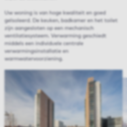
Uw woning is van hoge kwaliteit en goed
geïsoleerd. De keuken, badkamer en het toilet
zijn aangesloten op een mechanisch
ventilatiesysteem. Verwarming geschiedt
middels een individuele centrale
verwarmingsinstallatie en
warmwatervoorziening.