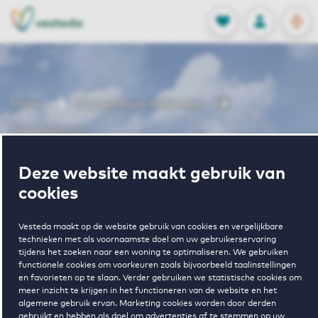
OPEN
0
Opgeslagen p
NL
EN
FAVORIETEN
INLOGGEN
Home
Huurwoningen Rotterdam
Sneevlietstraat
Wonen in
Deze website maakt gebruik van
cookies
Sneevlietstraat
Vesteda maakt op de website gebruik van cookies en vergelijkbare
technieken met als voornaamste doel om uw gebruikerservaring
tijdens het zoeken naar een woning te optimaliseren. We gebruiken
functionele cookies om voorkeuren zoals bijvoorbeeld taalinstellingen
Regelmatig beschikbaar
en favorieten op te slaan. Verder gebruiken we statistische cookies om
meer inzicht te krijgen in het functioneren van de website en het
algemene gebruik ervan. Marketing cookies worden door derden
gebruikt en hebben als doel om advertenties af te stemmen op uw