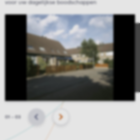
voor uw dagelijkse boodschappen
Slide
01
–
03
VORIGE
VOLGENDE