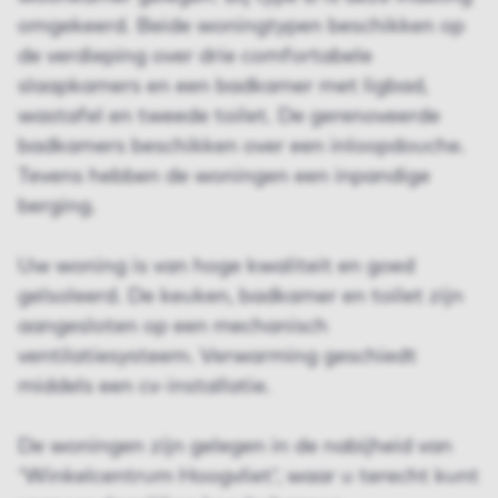
omgekeerd. Beide woningtypen beschikken op
de verdieping over drie comfortabele
slaapkamers en een badkamer met ligbad,
wastafel en tweede toilet. De gerenoveerde
badkamers beschikken over een inloopdouche.
Tevens hebben de woningen een inpandige
berging.
Uw woning is van hoge kwaliteit en goed
geïsoleerd. De keuken, badkamer en toilet zijn
aangesloten op een mechanisch
ventilatiesysteem. Verwarming geschiedt
middels een cv-installatie.
De woningen zijn gelegen in de nabijheid van
'Winkelcentrum Hoogvliet', waar u terecht kunt