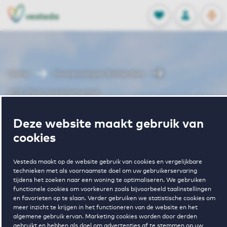
OPEN
0
Opgeslagen p
NL
EN
FAVORIETEN
INLOGGEN
Home
Huurwoningen Rotterdam
VOC Plein appartementen
Wonen in VOC
Deze website maakt gebruik van
cookies
Plein
Vesteda maakt op de website gebruik van cookies en vergelijkbare
technieken met als voornaamste doel om uw gebruikerservaring
tijdens het zoeken naar een woning te optimaliseren. We gebruiken
appartementen
functionele cookies om voorkeuren zoals bijvoorbeeld taalinstellingen
en favorieten op te slaan. Verder gebruiken we statistische cookies om
meer inzicht te krijgen in het functioneren van de website en het
algemene gebruik ervan. Marketing cookies worden door derden
gebruikt en hebben als doel om advertenties af te stemmen op uw