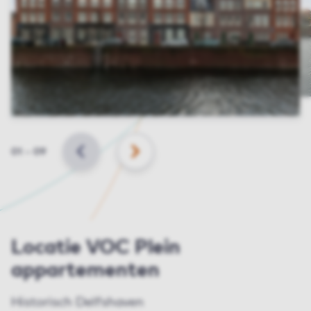
Slide
01
–
09
VORIGE
VOLGENDE
Locatie VOC Plein
appartementen
Historisch Delfshaven