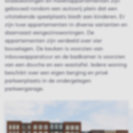
stadswoningen en havenappartementen zijn
gebouwd rondom een autovrij plein dat een
uitstekende speelplaats biedt aan kinderen. Er
zijn luxe appartementen in diverse varianten en
daarnaast eengezinswoningen. De
appartementen zijn verdeeld over vier
bouwlagen. De keuken is voorzien van
inbouwapparatuur en de badkamer is voorzien
van een douche en een wastafel. Iedere woning
beschikt over een eigen berging en privé
parkeerplaats in de ondergelegen
parkeergarage.