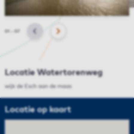
Slide
01
–
07
VORIGE
VOLGENDE
Locatie Watertorenweg
wijk de Esch aan de maas
Locatie op kaart