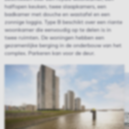
halfopen keuken, twee slaapkamers, een
badkamer met douche en wastafel en een
zonnige loggia. Type B beschikt over een riante
woonkamer die eenvoudig op te delen is in
twee ruimten. De woningen hebben een
gezamenlijke berging in de onderbouw van het
complex. Parkeren kan voor de deur.