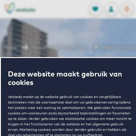
OPEN
0
Opgeslagen p
NL
EN
FAVORIETEN
INLOGGEN
Home
Huurwoningen Rotterdam
Watertorenweg
Wonen in
Deze website maakt gebruik van
cookies
Watertorenwe
Vesteda maakt op de website gebruik van cookies en vergelijkbare
technieken met als voornaamste doel om uw gebruikerservaring tijdens
het zoeken naar een woning te optimaliseren. We gebruiken functionele
Regelmatig beschikbaar
cookies om voorkeuren zoals bijvoorbeeld taalinstellingen en favorieten
op te slaan. Verder gebruiken we statistische cookies om meer inzicht te
krijgen in het functioneren van de website en het algemene gebruik
ervan. Marketing cookies worden door derden gebruikt en hebben als
doel om advertenties af te stemmen op uw surfgedrag.