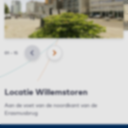
Slide
01
–
15
VORIGE
VOLGENDE
Locatie Willemstoren
Aan de voet van de noordkant van de
Erasmusbrug