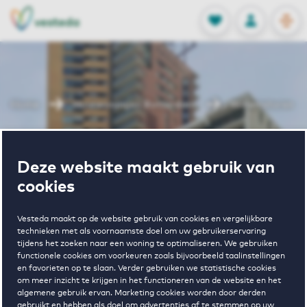
OPEN
0
Opgeslagen p
NL
EN
FAVORIETEN
INLOGGEN
Home
Huurwoningen Rotterdam
Willemstoren
Wonen in
Deze website maakt gebruik van
cookies
Willemstoren
Vesteda maakt op de website gebruik van cookies en vergelijkbare
technieken met als voornaamste doel om uw gebruikerservaring
tijdens het zoeken naar een woning te optimaliseren. We gebruiken
Regelmatig beschikbaar
functionele cookies om voorkeuren zoals bijvoorbeeld taalinstellingen
en favorieten op te slaan. Verder gebruiken we statistische cookies
om meer inzicht te krijgen in het functioneren van de website en het
algemene gebruik ervan. Marketing cookies worden door derden
gebruikt en hebben als doel om advertenties af te stemmen op uw