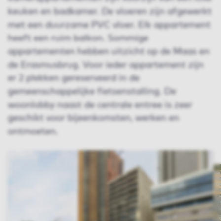
keuken en badkamer. De vloeren zijn afgewerkt
met een duurzame PVC vloer. Elk appartement
heeft een ruim balkon. Sommige
appartementen hebben uitzicht op de Maas en
de Erasmusbrug. Voor ieder appartement zijn
er 2 plekken gereserveerd in de
gemeenschappelijke fietsenstalling. De
woonlobby naast de centrale entree is zeer
geschikt voor bijeenkomsten, werken en
ontmoeten.