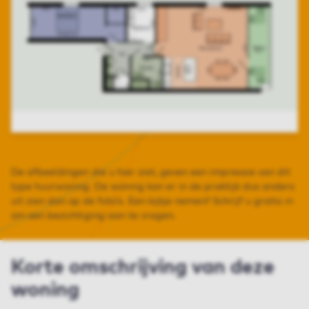
De afbeeldingen die u hier ziet, geven een impressie van dit
type huurwoning. De woning kan er in de praktijk dus anders
uit zien dan op de foto’s. Een kijkje nemen? Schrijf u gratis in
om een bezichtiging aan te vragen.
Korte omschrijving van deze
woning