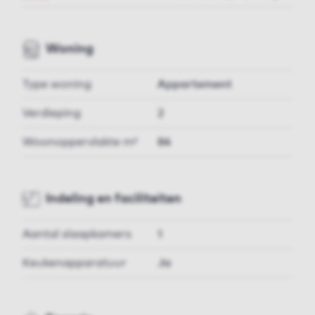
Woning
Type woning
Appartement
Verdieping
2
Woonoppervlakte m²
84
Indeling en faciliteiten
Aantal slaapkamers
1
Keukenapparatuur
Ja