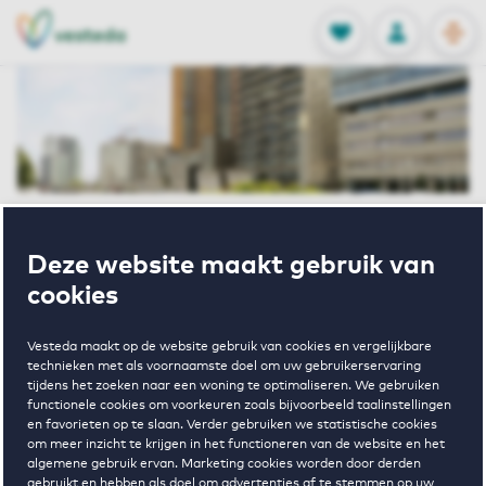
OPEN
0
Opgeslagen p
NL
EN
FAVORIETEN
INLOGGEN
Home
Huurwoningen Rotterdam
Deze website maakt gebruik van
Willemstoren
Zalmstraat 25 Rotterdam
cookies
Verhuurd onder voorbehoud
Vesteda maakt op de website gebruik van cookies en vergelijkbare
Zalmstraat 25
technieken met als voornaamste doel om uw gebruikerservaring
tijdens het zoeken naar een woning te optimaliseren. We gebruiken
functionele cookies om voorkeuren zoals bijvoorbeeld taalinstellingen
en favorieten op te slaan. Verder gebruiken we statistische cookies
Rotterdam
om meer inzicht te krijgen in het functioneren van de website en het
algemene gebruik ervan. Marketing cookies worden door derden
gebruikt en hebben als doel om advertenties af te stemmen op uw