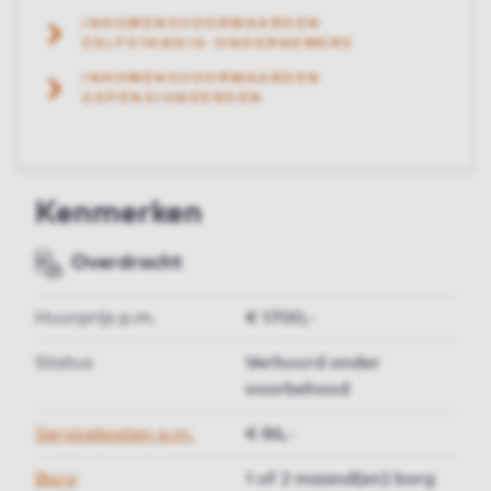
INKOMENSVOORWAARDEN
ZELFSTANDIG ONDERNEMERS
INKOMENSVOORWAARDEN
GEPENSIONEERDEN
Kenmerken
Overdracht
Huurprijs p.m.
€ 1700,-
Status
Verhuurd onder
voorbehoud
Servicekosten p.m.
€ 86,-
Borg
1 of 2 maand(en) borg