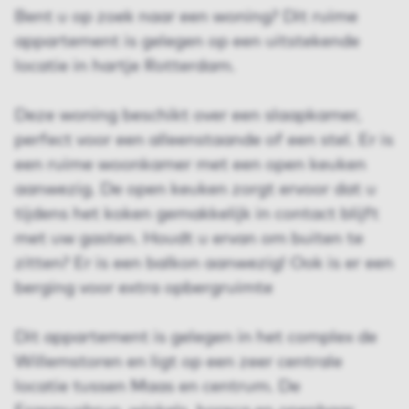
Bent u op zoek naar een woning? Dit ruime
appartement is gelegen op een uitstekende
locatie in hartje Rotterdam.
Deze woning beschikt over een slaapkamer,
perfect voor een alleenstaande of een stel. Er is
een ruime woonkamer met een open keuken
aanwezig. De open keuken zorgt ervoor dat u
tijdens het koken gemakkelijk in contact blijft
met uw gasten. Houdt u ervan om buiten te
zitten? Er is een balkon aanwezig! Ook is er een
berging voor extra opbergruimte
Dit appartement is gelegen in het complex de
Willemstoren en ligt op een zeer centrale
locatie tussen Maas en centrum. De