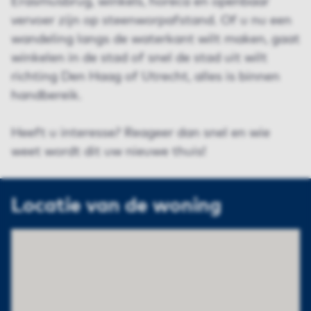
Erasmusbrug, winkels, horeca en openbaar
vervoer zijn op steenworpafstand. Of u nu een
wandeling langs de waterkant wilt maken, gaat
winkelen in de stad of snel de stad uit wilt
richting Den Haag of Utrecht, alles is binnen
handbereik.
Heeft u interesse? Reageer dan snel en wie
weet wordt dit uw nieuwe thuis!
Locatie van de woning