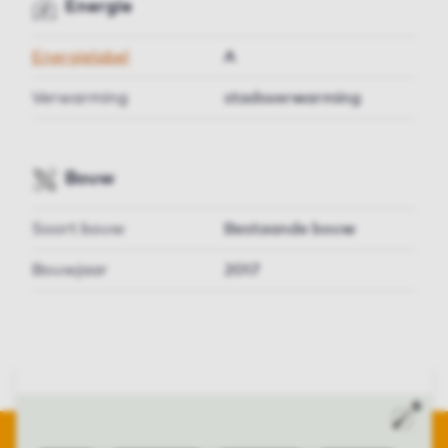
Energie
Energielabel
A
Verwarming
stadsverwarming
Bouw
Soort bouw
Bestaande bouw
Bouwjaar
2017