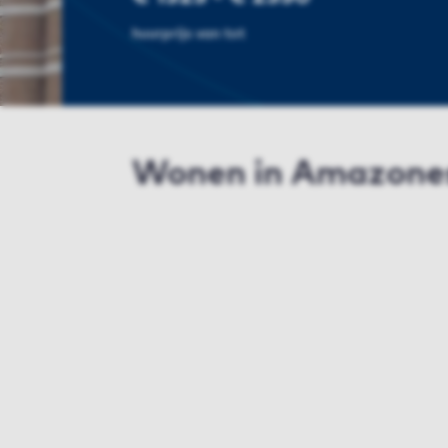
huurprijs van tot
Wonen in Amazone