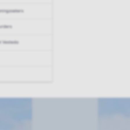
ningzoekers
urders
t Vesteda