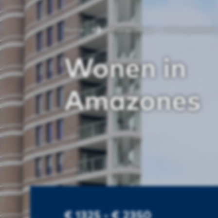
Home
Huurwoningen 's Hertogenbosch
Wonen in
Amazones
€ 1325 - € 2350