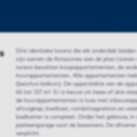
s
Drie identieke torens die elk onderdak bied
zijn samen de Amazones aan de plas IJzeren
torens bevatten koopappartementen, de ande
huurappartementen. Alle appartementen hebb
(beschut balkon). De oppervlakte van de app
65 tot 127 m². Er is keuze uit twee of drie s
de huurappartementen is luxe met inbouwapp
afzuigkap, koelkast, combimagnetron en va
badkamer is compleet. Onder het gebouw, in d
parkeergarage voor de bewoners. De afname 
verplicht.