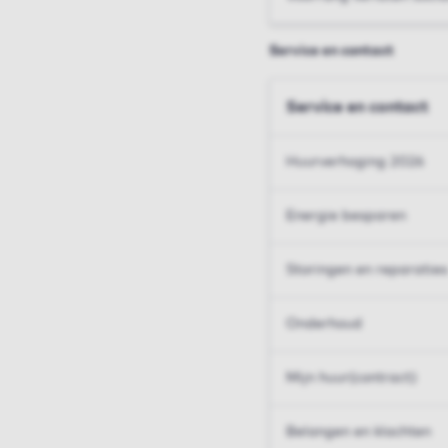
Service en contact
Service en contact
Huurverhoging 2026
Energie besparen
Storingen en reparaties
Onderhoud
Mijn huur(contract)
Belangen en klachten