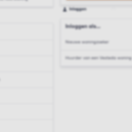
Inloggen
Inloggen als...
Nieuwe woningzoeker
Huurder van een Vesteda woning