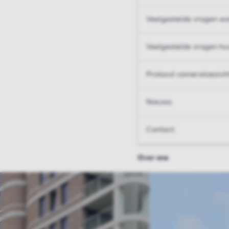
Veelgestelde vragen wo
Veelgestelde vragen hu
Protocol cameratoezich
Nieuws
Contact
Over ons