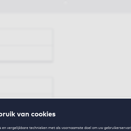
en
ruik van cookies
zing
 en vergelijkbare technieken met als voornaamste doel om uw gebruikerservari