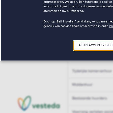
optimaliseren. We gebruiken functionele cookies 
Huren op maat
inzicht te krijgen in het functioneren van de we
stemmen op uw surfgedrag.
Huren op maat
Door op ‘Zelf instellen’ te klikken, kunt u meer
gebruik van cookies zoals omschreven in onze
Pr
Woningdelen
50+
ALLES ACCEPTEREN E
Sleutelberoepen
Tijdelijke kamerverhuur
Middenhuur
Bestaande huurders
Voorrang verlaten soci