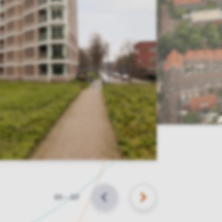
Slide
01
–
07
VORIGE
VOLGENDE