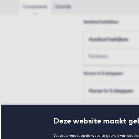
Consument
Zakelijk
Aanbod bekijken
Aanbod bekijken
Parkeren
Huren in 5 stappen
Huren in 5 stappen
Inschrijven en bezichtig
Deze website maakt geb
Voorwaarden en toewij
Vesteda maakt op de website gebruik van cookies