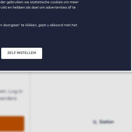
erder gebruiken we statistische cookies om meer
uikt en hebben als doel om advertenties af te
en doorgaan’ te klikken, gaat u akkoord met het
ZELF INSTELLEN
Sluit modal
n
en. Log in
 eerdere
Zoeken