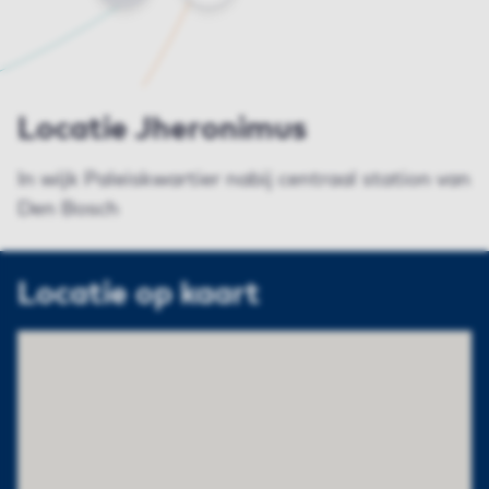
Locatie Jheronimus
In wijk Paleiskwartier nabij centraal station van
Den Bosch
Locatie op kaart