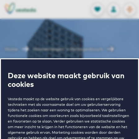
OPEN
0
Opgeslagen p
NL
EN
FAVORIETEN
INLOGGEN
Home
Huurwoningen 's Hertogenbosch
Jheronimus
Deze website maakt gebruik van
Wonen in
cookies
Jheronimus
Vesteda maakt op de website gebruik van cookies en vergelijkbare
technieken met als voornaamste doel om uw gebruikerservaring
tijdens het zoeken naar een woning te optimaliseren. We gebruiken
functionele cookies om voorkeuren zoals bijvoorbeeld taalinstellingen
en favorieten op te slaan. Verder gebruiken we statistische cookies
om meer inzicht te krijgen in het functioneren van de website en het
algemene gebruik ervan. Marketing cookies worden door derden
gebruikt en hebben als doel om advertenties af te stemmen op uw