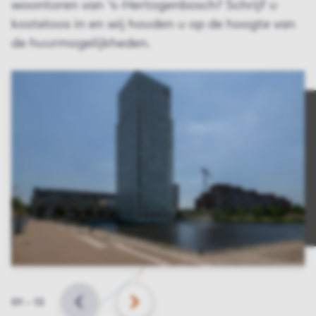
woontoren van 's-Hertogenbosch? Schrijf u
kosteloos in en wij houden u op de hoogte van
de huurmogelijkheden.
Slide
01
–
13
VORIGE
VOLGENDE