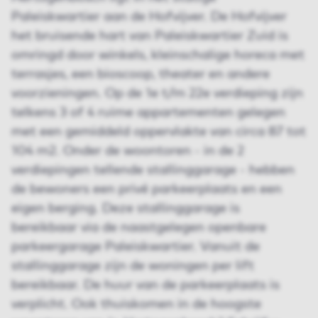
Paleiskwartier aan de Hofvijver. De Hofvijver
het bruisende hart van Paleiskwartier Zuid is
omringd door winkels, kleinschalige horeca met
terrasjes, een bioscoop, theater en andere
voorzieningen. Op de 1e t/m 22e verdieping zijn
telkens 3 of 4 ruime appartementen gelegen
met een gemiddeld oppervlakte van circa 87 tot
104 m2. Onder de woontoren - in de 2
verdiepingen tellende stallinggarage - hebben
de bewoners een privé parkeerplaats en een
eigen berging. Deze stallinggarage is
bereikbaar via de naastgelegen openbare
parkeergarage Paleiskwartier. Vanuit de
stallinggarage zijn de woningen per lift
bereikbaar. De huur van de parkeerplaats is
verplicht. Ook thuiskomen in de hoogste