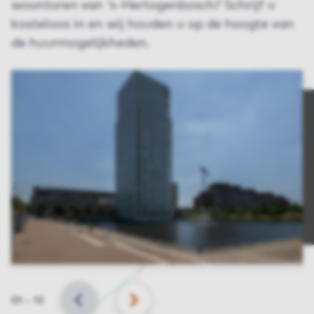
woontoren van 's-Hertogenbosch? Schrijf u
kosteloos in en wij houden u op de hoogte van
de huurmogelijkheden.
Slide
01
–
13
VORIGE
VOLGENDE