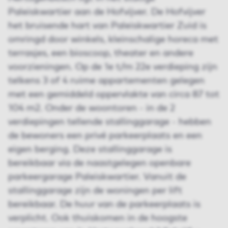
Paleiskwartier aan de Hofvijver. De Hofvijver
het bruisende hart van Paleiskwartier Zuid is
omringd door winkels, kleinschalige horeca met
terrasjes, een bioscoop, theater en andere
voorzieningen. Op de 1e t/m 22e verdieping zijn
telkens 3 of 4 ruime appartementen gelegen
met een gemiddeld oppervlakte van circa 87 tot
104 m2. Onder de woontoren - in de 2
verdiepingen tellende stallinggarage - hebben
de bewoners een privé parkeerplaats en een
eigen berging. Deze stallinggarage is
bereikbaar via de naastgelegen openbare
parkeergarage Paleiskwartier. Vanuit de
stallinggarage zijn de woningen per lift
bereikbaar. De huur van de parkeerplaats is
verplicht. Ook thuiskomen in de hoogste