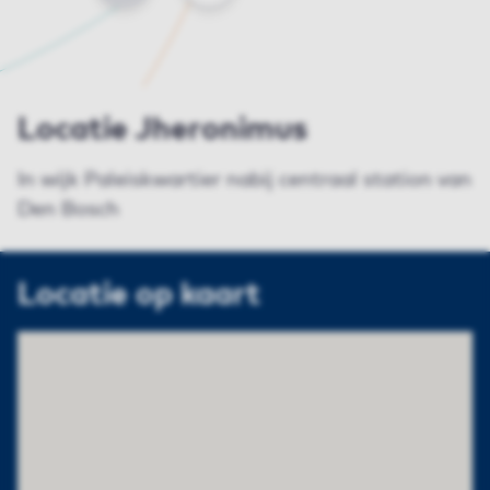
Locatie Jheronimus
In wijk Paleiskwartier nabij centraal station van
Den Bosch
Locatie op kaart