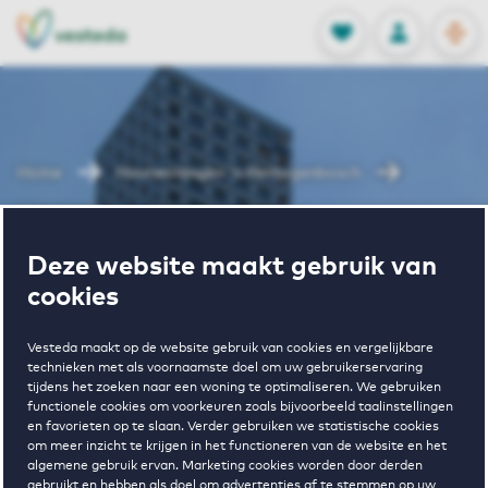
OPEN
0
Opgeslagen p
NL
EN
FAVORIETEN
INLOGGEN
Home
Huurwoningen 's Hertogenbosch
Jheronimus
Deze website maakt gebruik van
Wonen in
cookies
Jheronimus
Vesteda maakt op de website gebruik van cookies en vergelijkbare
technieken met als voornaamste doel om uw gebruikerservaring
tijdens het zoeken naar een woning te optimaliseren. We gebruiken
functionele cookies om voorkeuren zoals bijvoorbeeld taalinstellingen
en favorieten op te slaan. Verder gebruiken we statistische cookies
om meer inzicht te krijgen in het functioneren van de website en het
algemene gebruik ervan. Marketing cookies worden door derden
gebruikt en hebben als doel om advertenties af te stemmen op uw