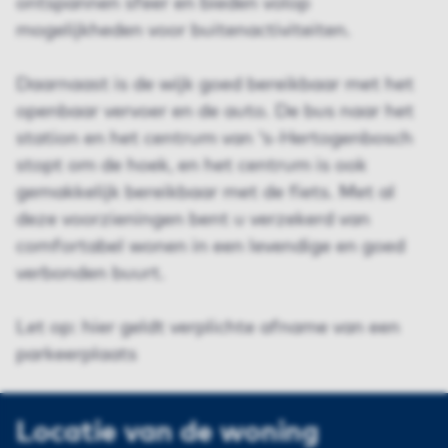
ontspannen sfeer en bieden volop
mogelijkheden voor buitenactiviteiten.
Daarnaast is de wijk goed bereikbaar met het
openbaar vervoer en de auto. De bus naar het
station en het centrum van 's-Hertogenbosch
stopt om de hoek, en het centrum is ook
gemakkelijk bereikbaar met de fiets. Met al
deze voorzieningen bent u verzekerd van
comfortabel wonen in een levendige en goed
verbonden buurt.
Let op: hier geldt verplichte afname van een
parkeerplaats
Locatie van de woning