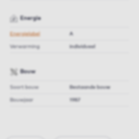
Energie
Energielabel
A
Verwarming
individueel
Bouw
Soort bouw
Bestaande bouw
Bouwjaar
1987