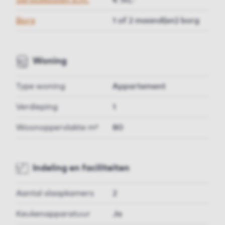
Servicekosten p.m.
€ 50,-
Borg
1 of 2 maand(en) borg
Woning
Type woning
Appartement
Verdieping
1
Woonoppervlakte m²
80
Indeling en faciliteiten
Aantal slaapkamers
2
Keukenapparatuur
Ja