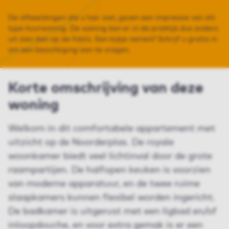
De afbeeldingen die u hier ziet, geven een impressie van dit
type huurwoning. De woning kan er in de praktijk dus anders
uit zien dan op de foto’s. Een kijkje nemen? Schrijf u gratis in
om een bezichtiging aan te vragen.
Korte omschrijving van deze
woning
Welkom in dit comfortabele appartement met
uitzicht op de Noorderplas. De royale
woonkamer biedt veel lichtinval door de grote
raampartijen. De halfopen keuken is voorzien
van moderne apparatuur, en de twee ruime
slaapkamers kunnen flexibel worden ingericht.
De badkamer is uitgerust met een ligbad en/of
inloopdouche, en voor extra gemak is er een