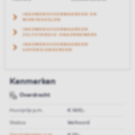
INKOMENSVOORWAARDEN EN
WONINGDELEN
INKOMENSVOORWAARDEN
ZELFSTANDIG ONDERNEMERS
INKOMENSVOORWAARDEN
GEPENSIONEERDEN
Kenmerken
Overdracht
Huurprijs p.m.
€ 1410,-
Status
Verhuurd