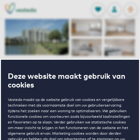
OPEN
0
Opgeslagen p
NL
EN
FAVORIETEN
INLOGGEN
Home
Huurwoningen 's Hertogenbosch
Deze website maakt gebruik van
Pisastaete
Pisastraat 31 's-hertogenbosch
cookies
Verhuurd
Vesteda maakt op de website gebruik van cookies en vergelijkbare
technieken met als voornaamste doel om uw gebruikerservaring
Pisastraat 31
tijdens het zoeken naar een woning te optimaliseren. We gebruiken
functionele cookies om voorkeuren zoals bijvoorbeeld taalinstellingen
en favorieten op te slaan. Verder gebruiken we statistische cookies
's-
om meer inzicht te krijgen in het functioneren van de website en het
algemene gebruik ervan. Marketing cookies worden door derden
gebruikt en hebben als doel om advertenties af te stemmen op uw