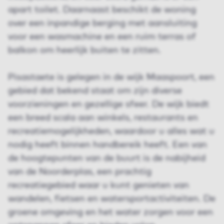
apart toilet. Daarnaast beschikt de woning
over een inpandige berging met aansluiting
voor een wasmachine en een ruim terras of
balkon om heerlijk buiten te zitten.
Pisastaete is gelegen in de wijk Maaspoort, een
gebied dat bekend staat om zijn diverse
voorzieningen en gezellige sfeer. De wijk biedt
een breed scala aan winkels, restaurants en
recreatiemogelijkheden, waardoor u alles wat u
nodig heeft binnen handbereik heeft. Een van
de hoogtepunten van de buurt is de nabijheid
van de Noorderplas, een prachtig
recreatiegebied waar u kunt genieten van
wandelen, fietsen en watersportactiviteiten. De
groene omgeving en het water zorgen voor een