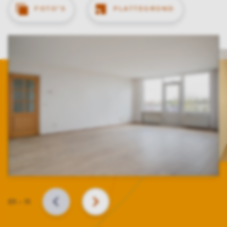
FOTO'S
PLATTEGROND
Slide
01
–
11
VORIGE
VOLGENDE