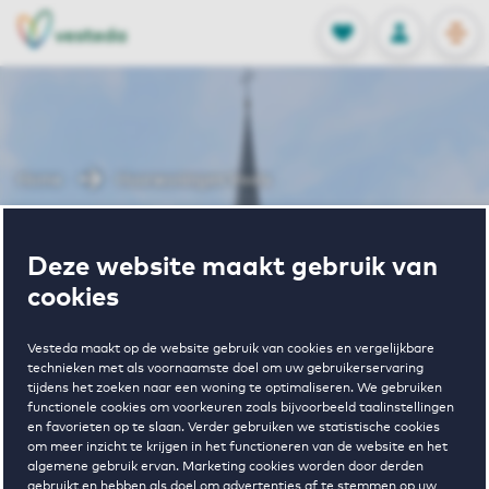
OPEN
0
Opgeslagen p
NL
EN
FAVORIETEN
INLOGGEN
Home
Huurwoningen Vaals
Wonen in Vaals
Deze website maakt gebruik van
cookies
BEKIJK HET WONINGAANBOD
Vesteda maakt op de website gebruik van cookies en vergelijkbare
technieken met als voornaamste doel om uw gebruikerservaring
tijdens het zoeken naar een woning te optimaliseren. We gebruiken
functionele cookies om voorkeuren zoals bijvoorbeeld taalinstellingen
en favorieten op te slaan. Verder gebruiken we statistische cookies
om meer inzicht te krijgen in het functioneren van de website en het
algemene gebruik ervan. Marketing cookies worden door derden
gebruikt en hebben als doel om advertenties af te stemmen op uw