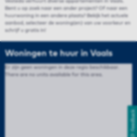
Vesteda verhuurt diverse appartementen in Vaals.
Bent u op zoek naar een ander project? Of naar een
huurwoning in een andere plaats? Bekijk het actuele
aanbod, selecteer de woning(en) van uw voorkeur en
schrijf u gratis in!
Woningen te huur in Vaals
Er zijn geen woningen in deze regio beschikbaar.
There are no units available for this area.
Feedback