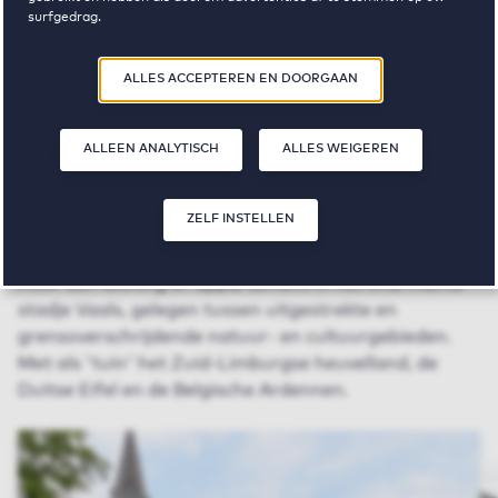
surfgedrag.
Door op ‘Zelf instellen’ te klikken, kunt u meer lezen over onze cookies
ALLES ACCEPTEREN EN DOORGAAN
en uw voorkeuren aanpassen. Door op ‘Alles accepteren en doorgaan’
te klikken, gaat u akkoord met het gebruik van cookies zoals
omschreven in onze
Privacy- en Cookieverklaring
.
ALLEEN ANALYTISCH
ALLES WEIGEREN
Vrije sector huurwoningen in
Vaals
ZELF INSTELLEN
Huur een woning of appartement in het charmante
stadje Vaals, gelegen tussen uitgestrekte en
grensoverschrijdende natuur- en cultuurgebieden.
Met als 'tuin' het Zuid-Limburgse heuvelland, de
Duitse Eifel en de Belgische Ardennen.