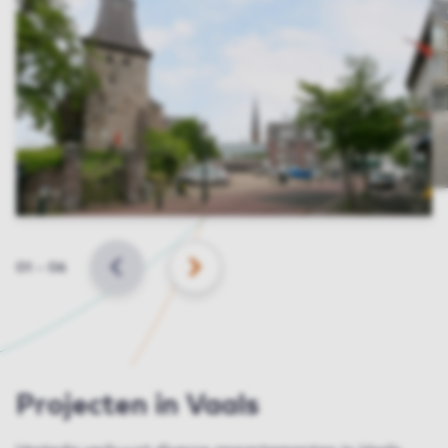
Slide
01
–
06
VORIGE
VOLGENDE
Projecten in Vaals