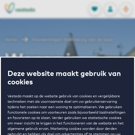
OPEN
0
Opgeslagen p
NL
EN
FAVORIETEN
INLOGGEN
Home
Huurwoningen Valkenburg aan de Geul
Wonen in
Deze website maakt gebruik van
Valkenburg
cookies
aan de Geul
Vesteda maakt op de website gebruik van cookies en vergelijkbare
technieken met als voornaamste doel om uw gebruikerservaring
tijdens het zoeken naar een woning te optimaliseren. We gebruiken
functionele cookies om voorkeuren zoals bijvoorbeeld taalinstellingen
en favorieten op te slaan. Verder gebruiken we statistische cookies
BEKIJK HET WONINGAANBOD
om meer inzicht te krijgen in het functioneren van de website en het
algemene gebruik ervan. Marketing cookies worden door derden
gebruikt en hebben als doel om advertenties af te stemmen op uw