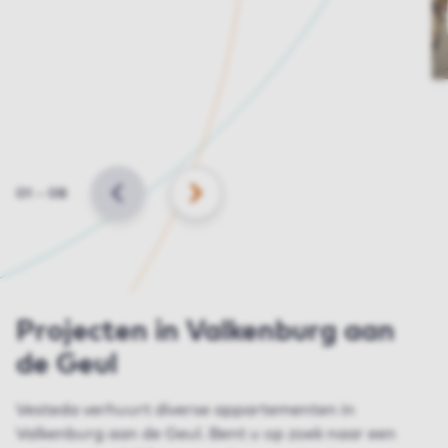
Slide
01
–
08
VORIGE
VOLGENDE
Projecten in Valkenburg aan
de Geul
Vesteda verhuurt diverse appartementen in
Valkenburg aan de Geul. Bent u op zoek naar een