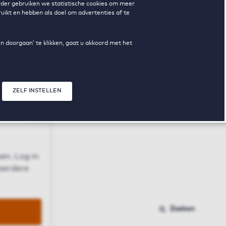
erder gebruiken we statistische cookies om meer
uikt en hebben als doel om advertenties af te
en doorgaan’ te klikken, gaat u akkoord met het
ZELF INSTELLEN
Sluit modal
n
en. Log in
 eerdere
Zoeken