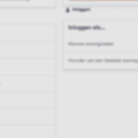
Inloggen
Inloggen als...
Nieuwe woningzoeker
Huurder van een Vesteda woning