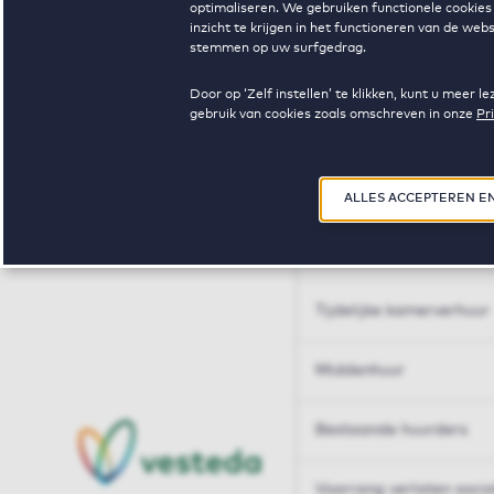
optimaliseren. We gebruiken functionele cookies 
Huren op maat
inzicht te krijgen in het functioneren van de we
stemmen op uw surfgedrag.
Huren op maat
Door op ‘Zelf instellen’ te klikken, kunt u meer
gebruik van cookies zoals omschreven in onze
Pr
Woningdelen
50+
ALLES ACCEPTEREN E
Sleutelberoepen
Tijdelijke kamerverhuur
Middenhuur
Bestaande huurders
Voorrang verlaten soci