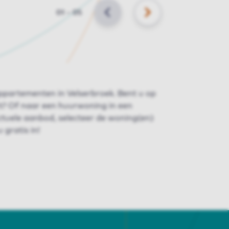
Slide
01
–
05
VORIGE
VOLGENDE
ppartementen in Velserbroek. Bent u op
t? Of naar een huurwoning in een
actuele aanbod, selecteer de woning(en)
 gratis in!