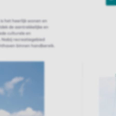
is het heerlijk wonen en
dek de aantrekkelijke en
de culturele en
 Nabij recreatiegebied
hthaven binnen handbereik.