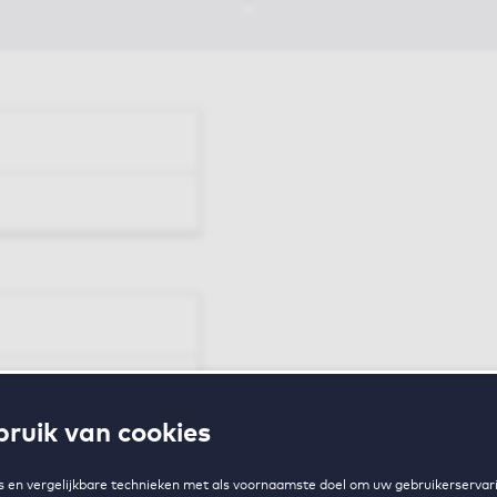
en
ruik van cookies
zing
 en vergelijkbare technieken met als voornaamste doel om uw gebruikerservari