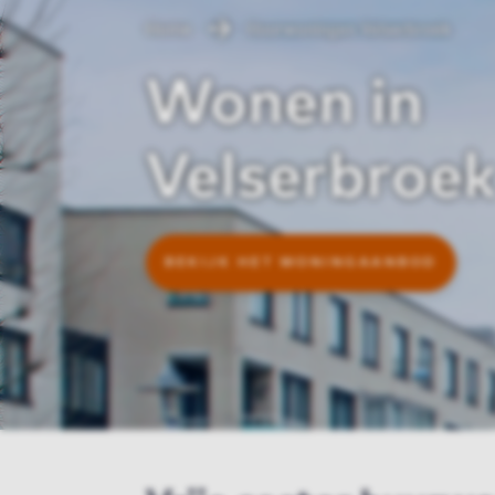
Home
Huurwoningen Velserbroek
Wonen in
Velserbroe
BEKIJK HET WONINGAANBOD