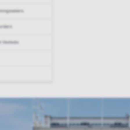
ningzoekers
urders
t Vesteda