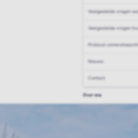
Veelgestelde vragen wo
Veelgestelde vragen hu
Protocol cameratoezich
Nieuws
Contact
Over ons