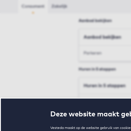
Consument
Zakelijk
Aanbod bekijken
Aanbod bekijken
Parkeren
Huren in 5 stappen
Huren in 5 stappen
Inschrijven en bezichtig
Deze website maakt geb
Voorwaarden en toewij
Vesteda maakt op de website gebruik van cookies