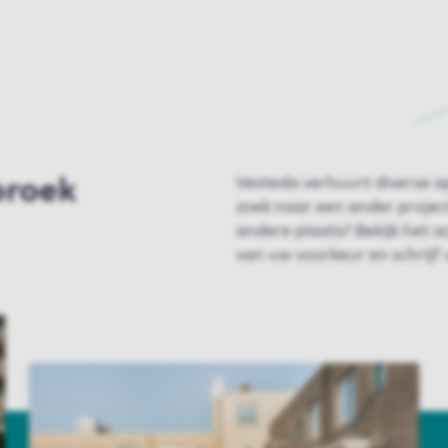
broek
Vesteda verhuurt diverse a
zoek naar een ander projec
andere plaats? Bekijk het 
van uw voorkeur en schrijf u