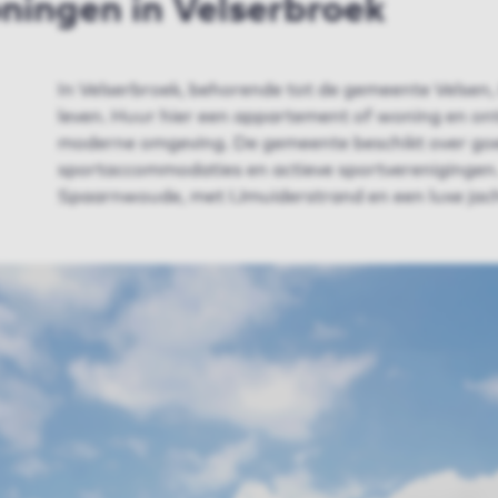
ningen in Velserbroek
In Velserbroek, behorende tot de gemeente Velsen, 
leven. Huur hier een appartement of woning en ont
moderne omgeving. De gemeente beschikt over goe
sportaccommodaties en actieve sportverenigingen.
Spaarnwoude, met IJmuiderstrand en een luxe jac