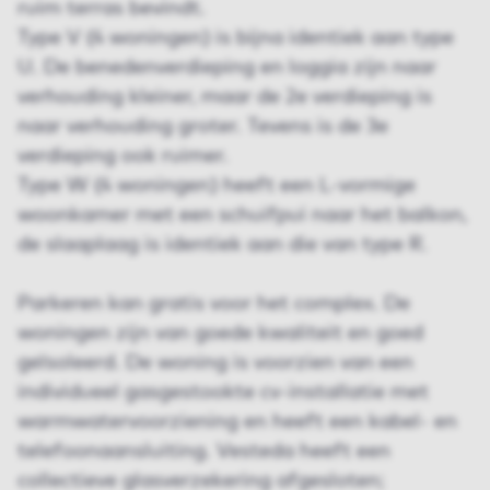
ruim terras bevindt.
Type V (4 woningen) is bijna identiek aan type
U. De benedenverdieping en loggia zijn naar
verhouding kleiner, maar de 2e verdieping is
naar verhouding groter. Tevens is de 3e
verdieping ook ruimer.
Type W (4 woningen) heeft een L-vormige
woonkamer met een schuifpui naar het balkon,
de slaaplaag is identiek aan die van type R.
Parkeren kan gratis voor het complex. De
woningen zijn van goede kwaliteit en goed
geïsoleerd. De woning is voorzien van een
individueel gasgestookte cv-installatie met
warmwatervoorziening en heeft een kabel- en
telefoonaansluiting. Vesteda heeft een
collectieve glasverzekering afgesloten;