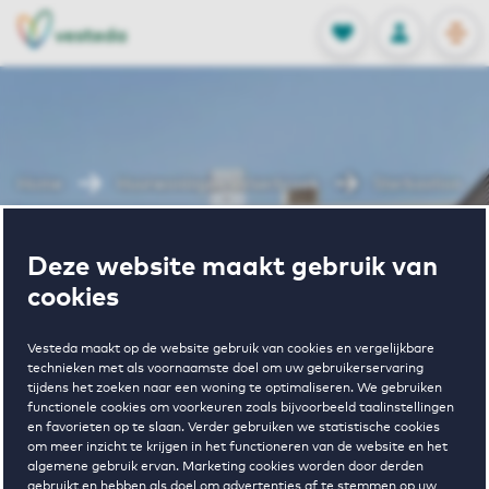
OPEN
0
Opgeslagen p
NL
EN
FAVORIETEN
INLOGGEN
Home
Huurwoningen Velserbroek
Sterbastion
Wonen in
Deze website maakt gebruik van
cookies
Sterbastion
Vesteda maakt op de website gebruik van cookies en vergelijkbare
technieken met als voornaamste doel om uw gebruikerservaring
tijdens het zoeken naar een woning te optimaliseren. We gebruiken
functionele cookies om voorkeuren zoals bijvoorbeeld taalinstellingen
en favorieten op te slaan. Verder gebruiken we statistische cookies
om meer inzicht te krijgen in het functioneren van de website en het
algemene gebruik ervan. Marketing cookies worden door derden
gebruikt en hebben als doel om advertenties af te stemmen op uw