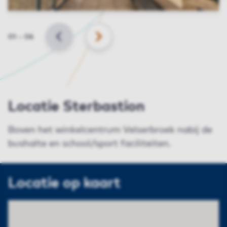
Slide
01
–
06
VORIGE
VOLGENDE
Locatie Sterbastion
Boven het winkelcentrum Velserbroek nabij de
bushalte en school/sport faciliteiten.
Locatie op kaart