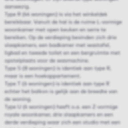
aanwezig.
Type R (44 woningen) is via het winkeldek
bereikbaar. Vanuit de hal is de ruime L-vormige
woonkamer met open keuken en serre te
bereiken. Op de verdieping bevinden zich drie
slaapkamers, een badkamer met wastafel,
ligbad en tweede toilet en een bergruimte met
opstelplaats voor de wasmachine.
Type S (8 woningen) is identiek aan type R,
maar is een hoekappartement.
Type T (6 woningen) is identiek aan type R
echter het balkon is gelijk aan de breedte van
de woning.
Type U (4 woningen) heeft o.a. een Z-vormige
royale woonkamer, drie slaapkamers en een
derde verdieping waar zich een studio met een