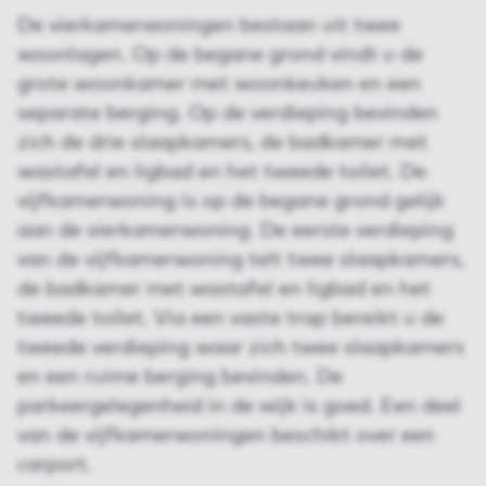
De vierkamerwoningen bestaan uit twee
woonlagen. Op de begane grond vindt u de
grote woonkamer met woonkeuken en een
separate berging. Op de verdieping bevinden
zich de drie slaapkamers, de badkamer met
wastafel en ligbad en het tweede toilet. De
vijfkamerwoning is op de begane grond gelijk
aan de vierkamerwoning. De eerste verdieping
van de vijfkamer­woning telt twee slaapkamers,
de badkamer met wastafel en ligbad en het
tweede toilet. Via een vaste trap bereikt u de
tweede verdieping waar zich twee slaapkamers
en een ruime berging bevinden. De
parkeergelegenheid in de wijk is goed. Een deel
van de vijfkamerwoningen beschikt over een
carport.