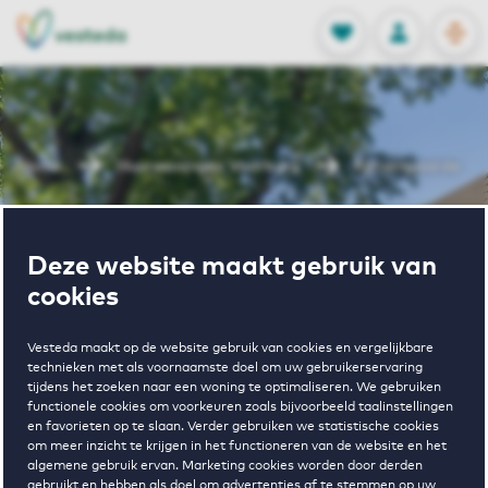
OPEN
0
Opgeslagen p
NL
EN
FAVORIETEN
INLOGGEN
Home
Huurwoningen Voorburg
Kersengaarde
Wonen in
Deze website maakt gebruik van
cookies
Kersengaarde
Vesteda maakt op de website gebruik van cookies en vergelijkbare
technieken met als voornaamste doel om uw gebruikerservaring
tijdens het zoeken naar een woning te optimaliseren. We gebruiken
Regelmatig beschikbaar
functionele cookies om voorkeuren zoals bijvoorbeeld taalinstellingen
en favorieten op te slaan. Verder gebruiken we statistische cookies
om meer inzicht te krijgen in het functioneren van de website en het
algemene gebruik ervan. Marketing cookies worden door derden
gebruikt en hebben als doel om advertenties af te stemmen op uw