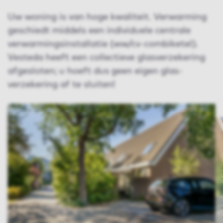
Uw woning is van hoge kwaliteit. Verwarming
geschiedt middels een individuele centrale
verwarmingsinstallatie (ww/cv-combiketel).
Vesteda heeft een collectieve glas­verzekering
afgesloten; u hoeft dus geen eigen glas­
verzekering af te sluiten!