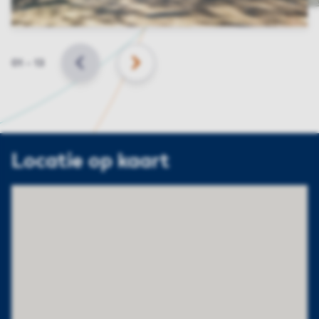
Slide
01
–
13
VORIGE
VOLGENDE
Locatie op kaart