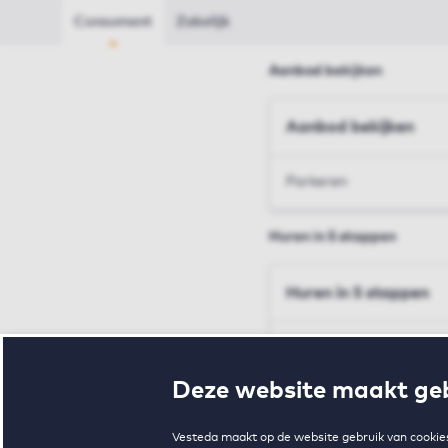
Consument
Zakelijk
Aanbod bekijken
Aanbod bekijken
Parkeren
Huren in 5 stappen
Huren in 5 stappen
Inschrijven en bezichtig
Deze website maakt geb
Voorwaarden en toewij
Vesteda maakt op de website gebruik van cookies