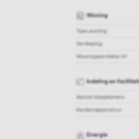
Woning
Type woning
Verdieping
Woonoppervlakte m²
Indeling en facilitei
Aantal slaapkamers
Keukenapparatuur
Energie