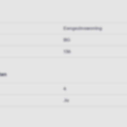
Eengezinswoning
BG
136
ten
4
Ja