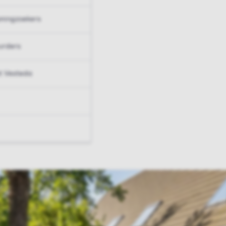
ningzoekers
urders
t Vesteda