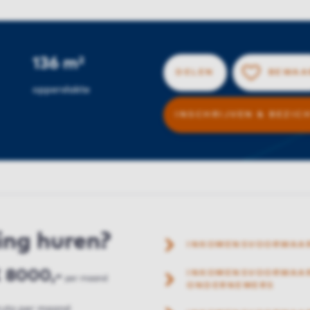
136 m²
DELEN
BEWAA
oppervlakte
INSCHRIJVEN & BEZIC
ing huren?
INKOMENSVOORWAA
 8000,-
INKOMENSVOORWAAR
per maand
ONDERNEMERS
ruto per maand