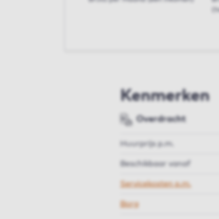
(t
Kenmerken
Overdracht
Huurprijs p.m.
Beschikbaar vanaf
Servicekosten p.m.
Borg