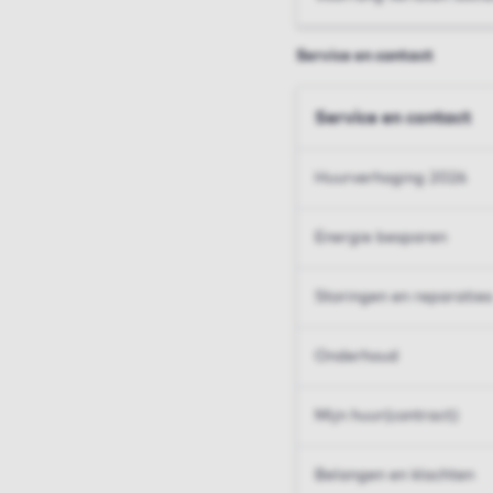
Service en contact
Service en contact
Huurverhoging 2026
Energie besparen
Storingen en reparaties
Onderhoud
Mijn huur(contract)
Belangen en klachten