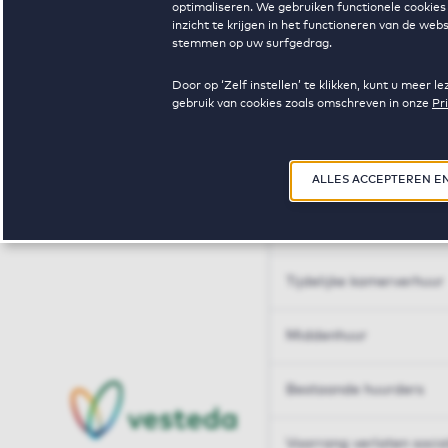
optimaliseren. We gebruiken functionele cookies 
Huren op maat
inzicht te krijgen in het functioneren van de we
stemmen op uw surfgedrag.
Huren op maat
Door op ‘Zelf instellen’ te klikken, kunt u meer
gebruik van cookies zoals omschreven in onze
Pr
Woningdelen
50+
ALLES ACCEPTEREN E
Sleutelberoepen
Tijdelijke kamerverhuur
Middenhuur
Bestaande huurders
Voorrang verlaten soci