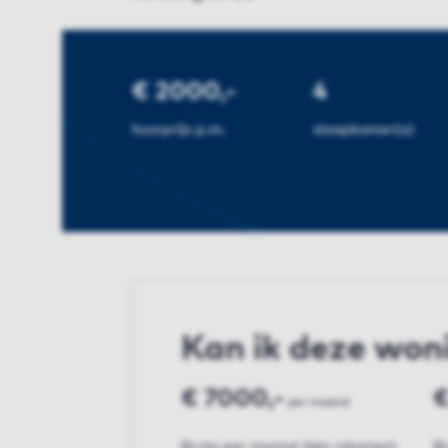
€ 2000,-
4
huurprijs p.m.
slaapkamer(s)
Kan ik deze won
€ 7000,-
€
per maand
Bruto per maand (één inkomen)
B