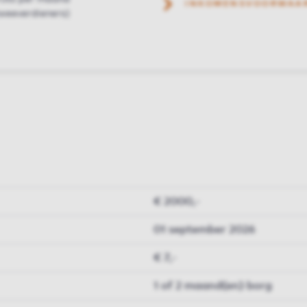
INKOMENSVOORWAA
weeverdieners)
€ 2000,-
01 september 2026
€ 7,-
1 of 2 maand(en) borg