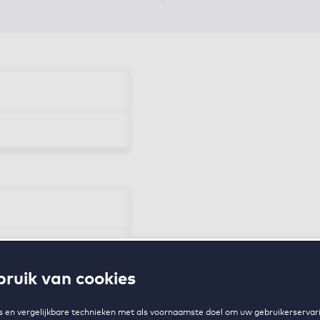
en
ruik van cookies
zing
 en vergelijkbare technieken met als voornaamste doel om uw gebruikerservari