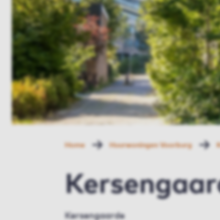
Home
Huurwoningen Voorburg
Kersengaar
Kersengaarde