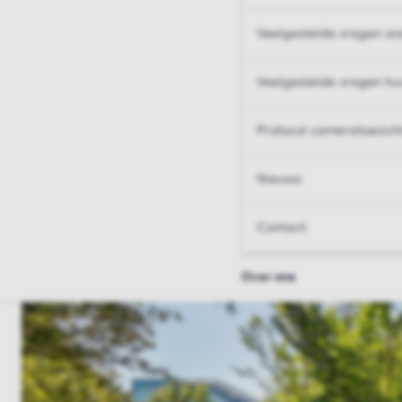
Veelgestelde vragen wo
Veelgestelde vragen hu
Protocol cameratoezich
Nieuws
Contact
Over ons