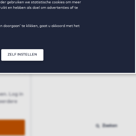
erder gebruiken we statistische cookies om meer
uikt en hebben als doel om advertenties af te
en doorgaan’ te klikken, gaat u akkoord met het
ZELF INSTELLEN
Sluit modal
n
en. Log in
 eerdere
Zoeken