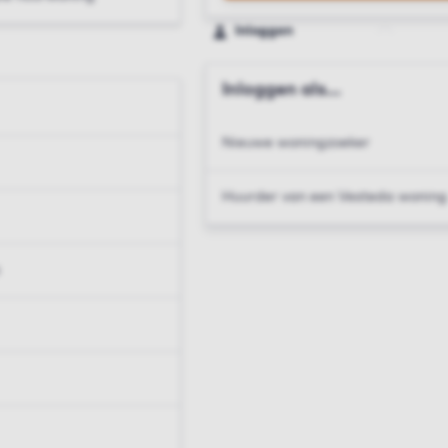
Inloggen
Inloggen als...
Nieuwe woningzoeker
Huurder van een Vesteda woning