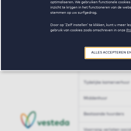
optimaliseren. We gebruiken functionele cookies 
Huren op maat
inzicht te krijgen in het functioneren van de we
stemmen op uw surfgedrag.
Huren op maat
Door op ‘Zelf instellen’ te klikken, kunt u meer
gebruik van cookies zoals omschreven in onze
Pr
Woningdelen
50+
ALLES ACCEPTEREN E
Sleutelberoepen
Tijdelijke kamerverhuur
Middenhuur
Bestaande huurders
Voorrang verlaten soci