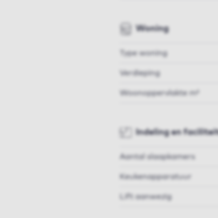
Woning
Type woning
Verdieping
Woonoppervlakte m²
Indeling en facilitei
Aantal slaapkamers
Keukenapparatuur
Lift aanwezig