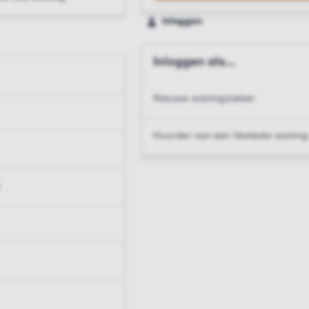
Inloggen
Inloggen als...
Nieuwe woningzoeker
Huurder van een Vesteda woning