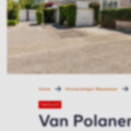
Home
Huurwoningen Wassenaar
Verhuurd
Van Polane