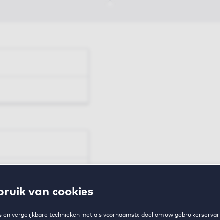
en
ruik van cookies
zing
 en vergelijkbare technieken met als voornaamste doel om uw gebruikerservari