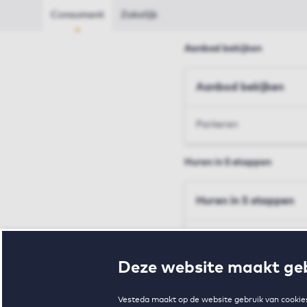
Consument
Zakelijk
Aanbod bekijken
Aanbod bekijken
Parkeren
Huren in 5 stappen
Huren in 5 stappen
Inschrijven en bezichtig
Deze website maakt geb
Voorwaarden en toewij
Vesteda maakt op de website gebruik van cookies