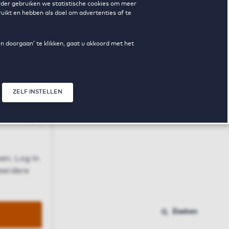
erder gebruiken we statistische cookies om meer
uikt en hebben als doel om advertenties af te
en doorgaan’ te klikken, gaat u akkoord met het
ZELF INSTELLEN
Sluit modal
n
en. Log in
 eerdere
Zoeken