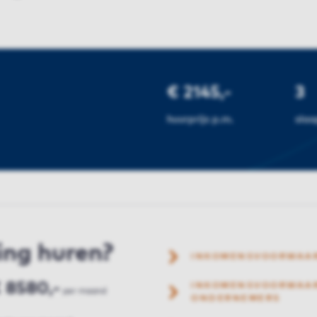
€ 2145,-
3
huurprijs p.m.
sla
ing huren?
INKOMENSVOORWAA
 8580,-
INKOMENSVOORWAAR
per maand
ONDERNEMERS