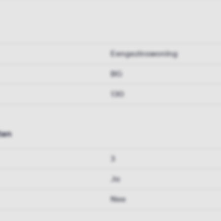
Eengezinswoning
BG
130
ten
3
Ja
Nee