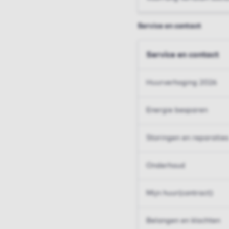
Service en contact
Service en contact
Huurverhoging 2026
Energie besparen
Storingen en reparaties
Onderhoud
Mijn huur(contract)
Belangen en klachten