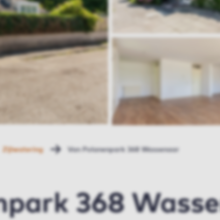
Zijlwatering
Van Polanenpark 368 Wassenaar
npark 368 Wass