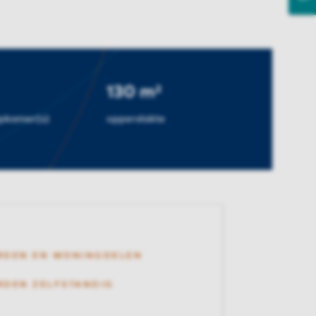
130 m²
apkamer(s)
oppervlakte
RDEN EN WONINGDELEN
DEN ZELFSTANDIG