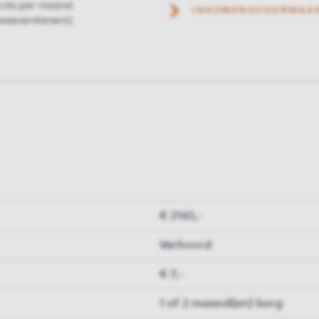
ruto per maand
INKOMENSVOORWAA
weeverdieners)
€ 2145,-
Verhuurd
€ 7,-
1 of 2 maand(en) borg