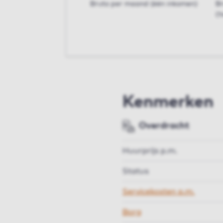
Bruto per maand (één inkomen)
B
(t
Kenmerken
Overdracht
Huurprijs p.m.
Status
Servicekosten p.m.
Borg