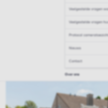
Veelgestelde vragen wo
Veelgestelde vragen hu
Protocol cameratoezich
Nieuws
Contact
Over ons