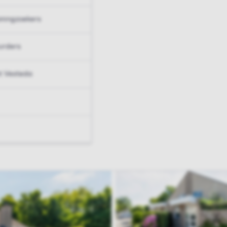
ningzoekers
urders
t Vesteda