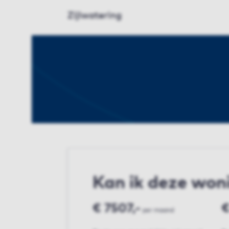
Zijlwatering
Kan ik deze won
€ 7507,-
€
per maand