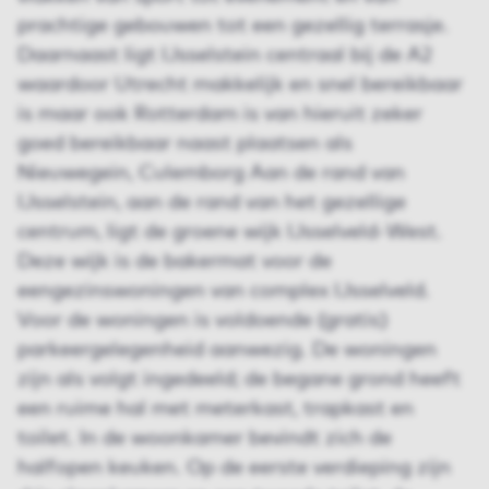
prachtige gebouwen tot een gezellig terrasje.
Daarnaast ligt IJsselstein centraal bij de A2
waardoor Utrecht makkelijk en snel bereikbaar
is maar ook Rotterdam is van hieruit zeker
goed bereikbaar naast plaatsen als
Nieuwegein, Culemborg Aan de rand van
IJsselstein, aan de rand van het gezellige
centrum, ligt de groene wijk IJsselveld-West.
Deze wijk is de bakermat voor de
eengezinswoningen van complex IJsselveld.
Voor de woningen is voldoende (gratis)
parkeergelegenheid aanwezig. De woningen
zijn als volgt ingedeeld; de begane grond heeft
een ruime hal met meterkast, trapkast en
toilet. In de woonkamer bevindt zich de
halfopen keuken. Op de eerste verdieping zijn