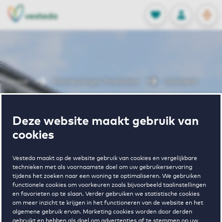
OPEN
0
Opgeslagen p
NL
EN
FAVORIETEN
INLOGGEN
Home
Huurwoningen Ysselsteyn
IJsselveld
Wonen in
Deze website maakt gebruik van
cookies
IJsselveld
Vesteda maakt op de website gebruik van cookies en vergelijkbare
technieken met als voornaamste doel om uw gebruikerservaring
tijdens het zoeken naar een woning te optimaliseren. We gebruiken
functionele cookies om voorkeuren zoals bijvoorbeeld taalinstellingen
en favorieten op te slaan. Verder gebruiken we statistische cookies
om meer inzicht te krijgen in het functioneren van de website en het
algemene gebruik ervan. Marketing cookies worden door derden
gebruikt en hebben als doel om advertenties af te stemmen op uw