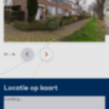
Slide
01
–
14
VORIGE
VOLGENDE
Locatie op kaart
Loading...