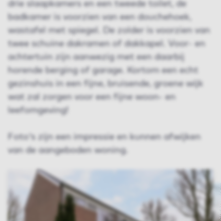
drie slaapkamers en een tweede toilet, de
badkamer is voorzien van een douchehoek,
wastafel met spiegel. De zolder is voorzien van
twee schuine dakramen of dakkapel. Voor- en
achtertuin zijn aanwezig met een daarbij
horende berging of garage. Kortom een echt
gezinshuis in een fijne, bruisende, groene wijk
wat zal zorgen voor een fijne woon- en
leefomgeving!
Foto's zijn een impressie en kunnen afwijken
van de aangeboden woning.