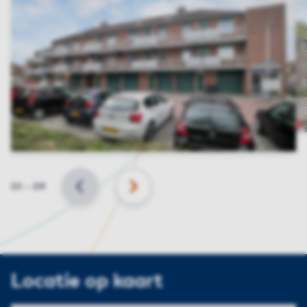
Slide
01
–
09
VORIGE
VOLGENDE
Locatie op kaart