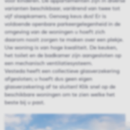
voor kinderen. De appartementen zijn in diverse
varianten beschikbaar, variërend van twee tot
vijf slaapkamers. Genoeg keus dus! Er is
voldoende openbare parkeergelegenheid in de
omgeving van de woningen u hoeft zich
daarom nooit zorgen te maken over een plekje.
Uw woning is van hoge kwaliteit. De keuken,
het toilet en de badkamer zijn aangesloten op
een mechanisch ventilatiesysteem.
Vesteda heeft een collectieve glasverzekering
afgesloten; u hoeft dus geen eigen
glasverzekering af te sluiten! Klik snel op de
beschikbare woningen om te zien welke het
beste bij u past.