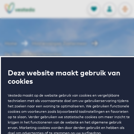
OPEN
0
Opgeslagen p
NL
EN
FAVORIETEN
INLOGGEN
Home
Huurwoningen Zoetermeer
De Stroken Appartementen
Wonen in De
Deze website maakt gebruik van
cookies
Stroken
Vesteda maakt op de website gebruik van cookies en vergelijkbare
technieken met als voornaamste doel om uw gebruikerservaring tijdens
het zoeken naar een woning te optimaliseren. We gebruiken functionele
Appartementen
cookies om voorkeuren zoals bijvoorbeeld taalinstellingen en favorieten
op te slaan. Verder gebruiken we statistische cookies om meer inzicht te
krijgen in het functioneren van de website en het algemene gebruik
ervan. Marketing cookies worden door derden gebruikt en hebben als
doel om advertenties af te stemmen op uw surfgedrag.