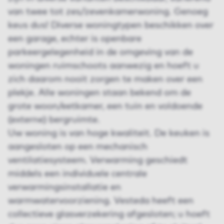
van twee tot zes/zevenkamerwoning. Genoeg
keus dus! Diverse woningtypen beschikken over
een garage, echter is openbare
parkeergelegenheid in de omgeving van de
woningen ruimschoots aanwezig en hoeft u
zich daarom nooit zorgen te maken over een
plekje. Alle woningen staan bekend om de
grote woon/eetkamer, een tuin en voldoende
(externe) bergruimte.
Uw woning is van hoge kwaliteit. De keuken is
aangesloten op een mechanisch
ventilatiesysteem. Verwarming geschiedt
middels een individuele centrale
verwarmingsinstallatie en
warmwatervoorziening. Vesteda heeft een
collectieve glasverzekering afgesloten; u hoeft