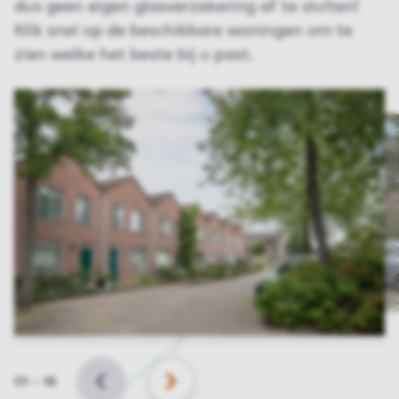
dus geen eigen glasverzekering af te sluiten!
Klik snel op de beschikbare woningen om te
zien welke het beste bij u past.
Slide
01
–
18
VORIGE
VOLGENDE