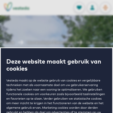
OPEN
0
Opgeslagen p
NL
EN
FAVORIETEN
INLOGGEN
Home
Huurwoningen Zoetermeer
De Stroken I
Wonen in De
Deze website maakt gebruik van
cookies
Stroken I
Vesteda maakt op de website gebruik van cookies en vergelijkbare
technieken met als voornaamste doel om uw gebruikerservaring
tijdens het zoeken naar een woning te optimaliseren. We gebruiken
functionele cookies om voorkeuren zoals bijvoorbeeld taalinstellingen
en favorieten op te slaan. Verder gebruiken we statistische cookies
om meer inzicht te krijgen in het functioneren van de website en het
algemene gebruik ervan. Marketing cookies worden door derden
gebruikt en hebben als doel om advertenties af te stemmen op uw