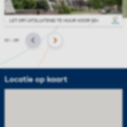
Slide
01
–
09
VORIGE
VOLGENDE
Locatie op kaart