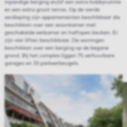
inpandige berging en/of een extra hobbyruimte
en een extra groot terras. Op de vierde
verdieping zijn appartementen beschikbaar die
beschikken over een woonkamer met
geschakelde eetkamer en halfopen keuken. Er
zijn vier liften beschikbaar. De woningen
beschikken over een berging op de begane
grond. Bij het complex liggen 75 verhuurbare
garages en 33 parkeerbeugels.