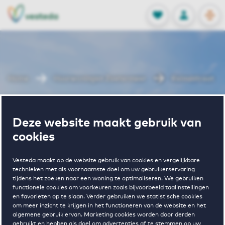
OPEN
0
Opgeslagen p
NL
EN
FAVORIETEN
INLOGGEN
Home
Huurwoningen Zoetermeer
Reimsstraat
Wonen in
Deze website maakt gebruik van
cookies
Reimsstraat
Vesteda maakt op de website gebruik van cookies en vergelijkbare
technieken met als voornaamste doel om uw gebruikerservaring
tijdens het zoeken naar een woning te optimaliseren. We gebruiken
Regelmatig beschikbaar
functionele cookies om voorkeuren zoals bijvoorbeeld taalinstellingen
en favorieten op te slaan. Verder gebruiken we statistische cookies
om meer inzicht te krijgen in het functioneren van de website en het
algemene gebruik ervan. Marketing cookies worden door derden
gebruikt en hebben als doel om advertenties af te stemmen op uw