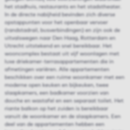
het stadhuis, restaurants en het stadstheater.
In de directe nabijheid bevinden zich diverse
opstappunten voor het openbaar vervoer
(randstadrail, busverbindingen) en zijn ook de
uitvalswegen naar Den Haag, Rotterdam en
Utrecht uitstekend en snel bereikbaar. Het
wooncomplex bestaat uit vijf woonlagen met
luxe driekamer-terrasappartementen die in
afmetingen variëren. Alle appartementen
beschikken over een ruime woonkamer met een
moderne open keuken en bijkeuken, twee
slaapkamers, een badkamer voorzien van
douche en wastafel en een separaat toilet. Het
riante balkon op het zuiden is bereikbaar
vanuit de woonkamer en de slaapkamers. Een
deel van de appartementen hebben een