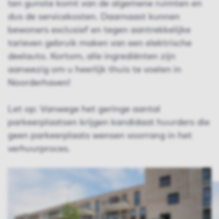
ten gunste komt van de algemene ruimten en
dus de servicekosten. Daarnaast kunnen
bewoners exclusief en tegen aantrekkelijke
tarieven gebruik maken van een elektrische
deelauto. Kortom, alle ingrediënten zijn
aanwezig om u heerlijk thuis te voelen in
Noorderhaven!
Let op: Vanwege het geringe aantal
parkeerplaatsen krijgen kandidaat huurders die
geen parkeerplaats wensen voorrang in het
verhuurproces.