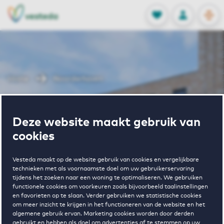
OPEN
0
Opgeslagen p
NL
EN
FAVORIETEN
INLOGGEN
Home
Noorderhaven
Wonen in
Deze website maakt gebruik van
cookies
Noorderhaven
Vesteda maakt op de website gebruik van cookies en vergelijkbare
technieken met als voornaamste doel om uw gebruikerservaring
tijdens het zoeken naar een woning te optimaliseren. We gebruiken
functionele cookies om voorkeuren zoals bijvoorbeeld taalinstellingen
en favorieten op te slaan. Verder gebruiken we statistische cookies
om meer inzicht te krijgen in het functioneren van de website en het
algemene gebruik ervan. Marketing cookies worden door derden
2
€ 855 - € 1435
gebruikt en hebben als doel om advertenties af te stemmen op uw