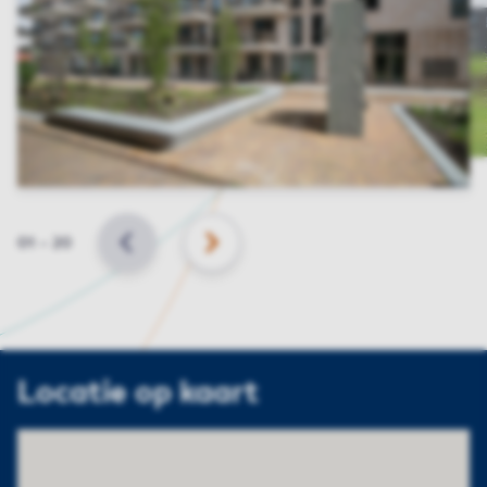
Slide
01
–
20
VORIGE
VOLGENDE
Locatie op kaart