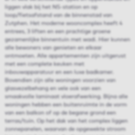
liggen vlak bij het NS-station en op
loop/fietsafstand van de binnenstad van
Zutphen. Het moderne wooncomplex heeft 4
entrees, 3 liften en een prachtige groene
gezamenlijke binnentuin met wadi. Hier kunnen
alle bewoners van genieten en elkaar
ontmoeten. Alle appartementen zijn uitgerust
met een complete keuken met
inbouwapparatuur en een luxe badkamer.
Bovendien zijn alle woningen voorzien van
glasvezelbehang en vele ook van een
smaakvolle laminaat vloerafwerking. Bijna alle
woningen hebben een buitenruimte in de vorm
van een balkon of op de begane grond een
terras/tuin. Op het dak van het complex liggen
zonnepanelen, waarvan de opgewekte stroom