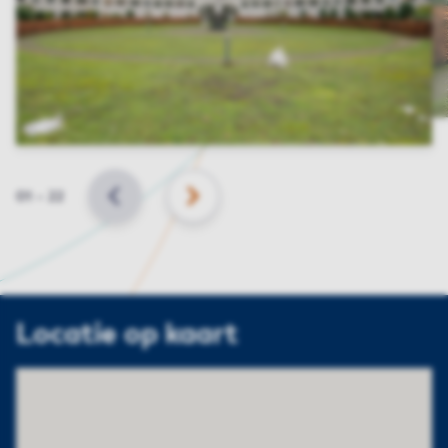
Slide
01
–
22
VORIGE
VOLGENDE
Locatie op kaart