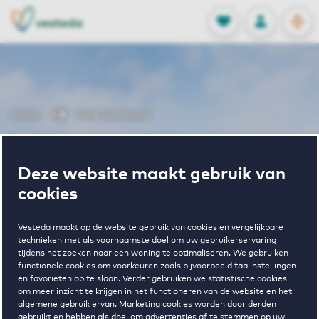
OPEN
0
Opgeslagen p
NL
EN
FAVORIETEN
INLOGGEN
Home
Park Seminarie
Wonen in Park
Deze website maakt gebruik van
cookies
Seminarie
Vesteda maakt op de website gebruik van cookies en vergelijkbare
technieken met als voornaamste doel om uw gebruikerservaring
tijdens het zoeken naar een woning te optimaliseren. We gebruiken
functionele cookies om voorkeuren zoals bijvoorbeeld taalinstellingen
en favorieten op te slaan. Verder gebruiken we statistische cookies
om meer inzicht te krijgen in het functioneren van de website en het
algemene gebruik ervan. Marketing cookies worden door derden
€ 900 - € 1495
gebruikt en hebben als doel om advertenties af te stemmen op uw