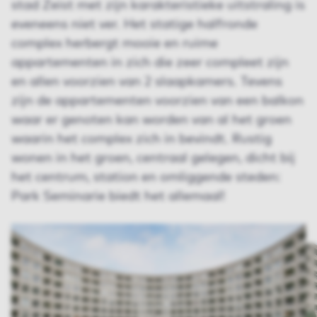
stad Zeist met zijn karakteristieke uitstraling is
eveneens niet ver. Het statige halfronde
complex herbergt mooie en ruime
appartementen in zich die zeer compleet zijn
en allen voorzien van 2 slaapkamers. Tevens
zijn de appartementen voorzien van een balkon
waar er genoten kan worden van al het groen
waarin het complex zich in bevindt. Rustig
wonen in het groen, centraal gelegen, dicht bij
het centrum, station en omliggende steden:
Park Seminarie biedt het allemaal!