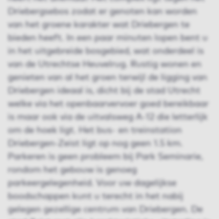
Driebergsebos zodat er genoten kan worden
van het groene karakter wat Driebergen te
bieden heeft. In een paar minuten lopen bent u
in het uitgebreide bosgebied, wat onderdeel is
van de Utrechtse Heuvelrug. Rustig wonen en
genieten van al het groen terwijl de ligging van
Driebergen ideaal is, dicht bij de stad Utrecht
welke via het openbaarvervoer goed bereikbaar
is maar ook via de uitvalsweg A-12 die letterlijk
om de hoek ligt. Het bus- en treinstation
Driebergen-Zeist ligt op nog geen 1.5 km.
Parkeren is geen probleem bij Park Seminarie,
rondom het gebouw is genoeg
parkeergelegenheid. Voor uw dagelijkse
boodschappen kunt u terecht in het nabij
gelegen gezellige centrum van Driebergen. De