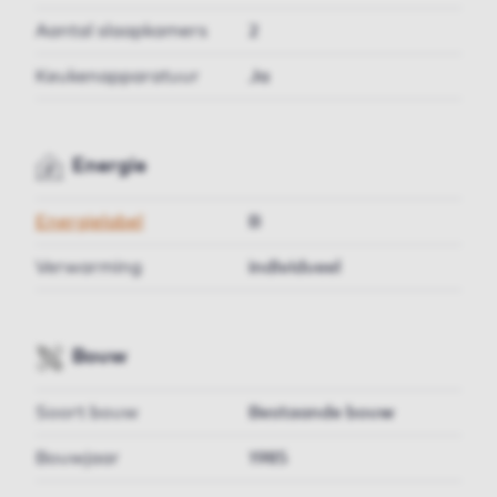
Aantal slaapkamers
2
Keukenapparatuur
Ja
Energie
Energielabel
B
Verwarming
individueel
Bouw
Soort bouw
Bestaande bouw
Bouwjaar
1985