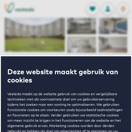
OPEN
0
Opgeslagen p
NL
EN
FAVORIETEN
INLOGGEN
Home
Park Seminarie
Deze website maakt gebruik van
Park Seminarie 103 Driebergen-rijsenburg
cookies
Verhuurd onder voorbehoud
Vesteda maakt op de website gebruik van cookies en vergelijkbare
technieken met als voornaamste doel om uw gebruikerservaring
Park Seminarie
tijdens het zoeken naar een woning te optimaliseren. We gebruiken
functionele cookies om voorkeuren zoals bijvoorbeeld taalinstellingen
en favorieten op te slaan. Verder gebruiken we statistische cookies
103
om meer inzicht te krijgen in het functioneren van de website en het
algemene gebruik ervan. Marketing cookies worden door derden
gebruikt en hebben als doel om advertenties af te stemmen op uw