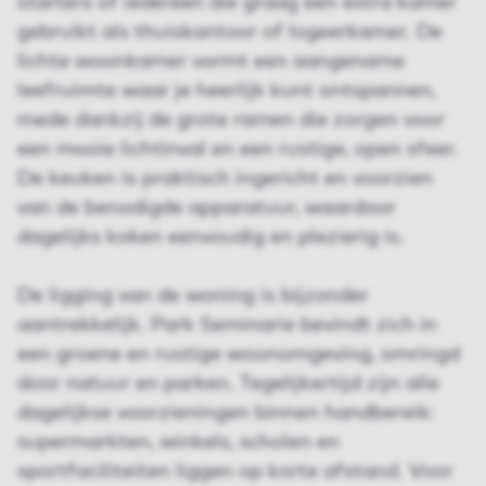
starters of iedereen die graag een extra kamer
gebruikt als thuiskantoor of logeerkamer. De
lichte woonkamer vormt een aangename
leefruimte waar je heerlijk kunt ontspannen,
mede dankzij de grote ramen die zorgen voor
een mooie lichtinval en een rustige, open sfeer.
De keuken is praktisch ingericht en voorzien
van de benodigde apparatuur, waardoor
dagelijks koken eenvoudig en plezierig is.
De ligging van de woning is bijzonder
aantrekkelijk. Park Seminarie bevindt zich in
een groene en rustige woonomgeving, omringd
door natuur en parken. Tegelijkertijd zijn alle
dagelijkse voorzieningen binnen handbereik:
supermarkten, winkels, scholen en
sportfaciliteiten liggen op korte afstand. Voor