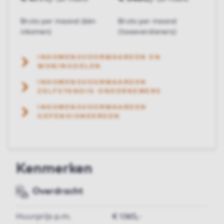
Bruto per maand (één
Bruto per maand
inkomen)
(tweeverdieners)
INKOMENSVOORWAARDEN EN
WONINGDELEN
INKOMENSVOORWAARDEN
ZELFSTANDIG ONDERNEMERS
INKOMENSVOORWAARDEN
GEPENSIONEERDEN
Kenmerken
Overdracht
Huurprijs p.m.
€ 1365,-