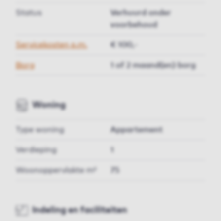
Status
Verhuurd onder
voorbehoud
Servicekosten p.m.
€ 100,-
Borg
1 of 2 maand(en) borg
Woning
Type woning
Appartement
Verdieping
1
Woonoppervlakte m²
75
Indeling en faciliteiten