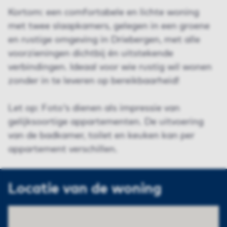
Kortom: een comfortabele en lichte woning
met twee slaapkamers, gelegen in een groene
en rustige omgeving in Driebergen, met alle
voorzieningen dichtbij én uitstekende
verbindingen. Ideaal voor wie rustig wil wonen
zonder in te leveren op bereikbaarheid!
Let op: Foto's dienen als impressie van
gelijksoortige appartementen. De uitvoering
van de badkamer, toilet en keuken kan per
appartement verschillen.
Locatie van de woning