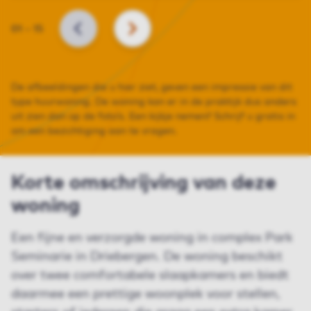
Slide
01
–
15
VORIGE
VOLGENDE
De afbeeldingen die u hier ziet, geven een impressie van dit
type huurwoning. De woning kan er in de praktijk dus anders
uit zien dan op de foto’s. Een kijkje nemen? Schrijf u gratis in
om een bezichtiging aan te vragen.
Korte omschrijving van deze
woning
Een fijne en verzorgde woning in complex Park
Seminarie in Driebergen. De woning beschikt
over twee comfortabele slaapkamers en biedt
daarmee een prettige woonplek voor stellen,