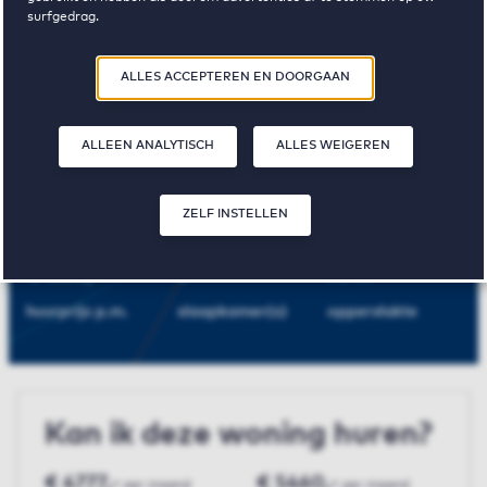
surfgedrag.
Driebergen-
Door op ‘Zelf instellen’ te klikken, kunt u meer lezen over onze cookies
ALLES ACCEPTEREN EN DOORGAAN
en uw voorkeuren aanpassen. Door op ‘Alles accepteren en doorgaan’
te klikken, gaat u akkoord met het gebruik van cookies zoals
rijsenburg
omschreven in onze
Privacy- en Cookieverklaring
.
ALLEEN ANALYTISCH
ALLES WEIGEREN
Park Seminarie
ZELF INSTELLEN
€ 1365,-
2
75 m²
huurprijs p.m.
slaapkamer(s)
oppervlakte
Kan ik deze woning huren?
€ 4777,-
€ 5460,-
per maand
per maand