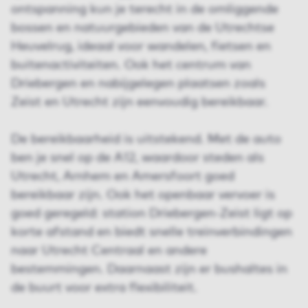
ontspanning kun je terecht in de omliggende
bossen en natuurgebieden van de Utrechtse
Heuvelrug, ideaal voor wandelen, fietsen en
buitenactiviteiten. Ook het centrum van
Driebergen en nabijgelegen plaatsen zoals
Zeist en Utrecht zijn eenvoudig bereikbaar.
De bereikbaarheid is uitstekend. Met de auto
ben je snel op de A12, waardoor steden als
Utrecht, Arnhem en Amersfoort goed
bereikbaar zijn. Ook het openbaar vervoer is
goed geregeld: station Driebergen-Zeist ligt op
korte afstand en biedt snelle treinverbindingen
naar Utrecht Centraal en andere
bestemmingen. Daarnaast zijn er bushaltes in
de buurt voor extra flexibiliteit.